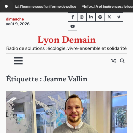
Skip
’uniforme de police
Infox, IA et ingérences : le journalisme peut-il encore lutte
to
Facebook
Instagram
LinkedIn
Spotify
Twitter
Viméo
content
dimanche
août 9, 2026
Youtube
Lyon Demain
Radio de solutions : écologie, vivre-ensemble et solidarité
Étiquette :
Jeanne Vallin