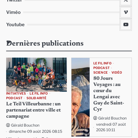
Twitter
Viméo
Youtube
Dernières publications
LE FIL INFO
PODCAST
SCIENCE
VIDÉO
80 Jours
Voyages : au
cœur du
INITIATIVES
LE FIL INFO
Lengai avec
PODCAST
SOLIDARITÉ
Guy de Saint-
Le Teil Villeurbanne : un
Cyr
partenariat entre ville et
campagne
Gérald Bouchon
vendredi 07 août
Gérald Bouchon
2026 10:11
dimanche 09 août 2026 08:15