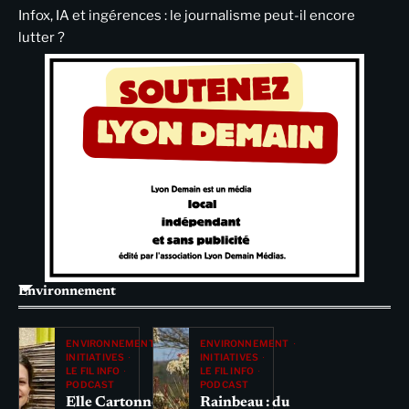
Infox, IA et ingérences : le journalisme peut-il encore
lutter ?
Environnement
ENVIRONNEMENT
ENVIRONNEMENT
INITIATIVES
INITIATIVES
LE FIL INFO
LE FIL INFO
PODCAST
PODCAST
Elle Cartonne
Rainbeau : du