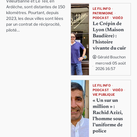
Villeurbanne et Le Teil, en
Ardèche, sont distantes de 150
LE FIL INFO
kilomètres. Pourtant, depuis
PATRIMOINE
PODCAST
VIDÉO
2023, les deux villes sont liées
Le Crépin de
par un contrat de réciprocité,
Lyon (Maison
piloté…
Baudière) :
l’histoire
vivante du cuir
Gérald Bouchon
mercredi 05 août
2026 16:57
LE FIL INFO
PODCAST
VIDÉO
VIE PUBLIQUE
« Un sur un
million » :
Rachid Azizi,
l’homme sous
l’uniforme de
police