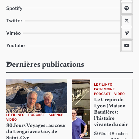
Spotify
Twitter
Viméo
Youtube
Dernières publications
LE FIL INFO
PATRIMOINE
PODCAST
VIDÉO
Le Crépin de
Lyon (Maison
Baudière) :
LE FIL INFO
PODCAST
SCIENCE
l’histoire
VIDÉO
vivante du cuir
80 Jours Voyages : au cœur
du Lengai avec Guy de
Gérald Bouchon
Saint-Cyr