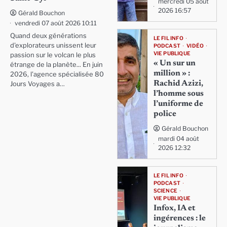
mercredi 05 août
2026 16:57
Gérald Bouchon
vendredi 07 août 2026 10:11
Quand deux générations
LE FIL INFO
d'explorateurs unissent leur
PODCAST
VIDÉO
VIE PUBLIQUE
passion sur le volcan le plus
« Un sur un
étrange de la planète... En juin
million » :
2026, l'agence spécialisée 80
Rachid Azizi,
Jours Voyages a…
l’homme sous
l’uniforme de
police
Gérald Bouchon
mardi 04 août
2026 12:32
LE FIL INFO
PODCAST
SCIENCE
VIE PUBLIQUE
Infox, IA et
ingérences : le