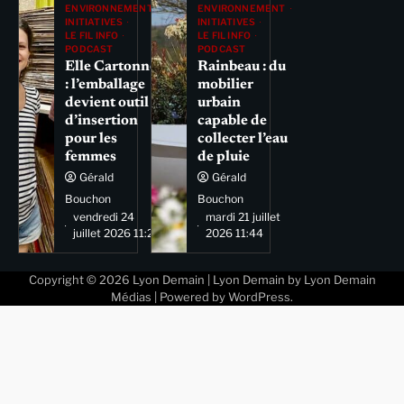
ENVIRONNEMENT
ENVIRONNEMENT
INITIATIVES
INITIATIVES
LE FIL INFO
LE FIL INFO
PODCAST
PODCAST
Elle Cartonne
Rainbeau : du
: l’emballage
mobilier
devient outil
urbain
d’insertion
capable de
pour les
collecter l’eau
femmes
de pluie
Gérald
Gérald
Bouchon
Bouchon
vendredi 24
mardi 21 juillet
juillet 2026 11:29
2026 11:44
Copyright © 2026
Lyon Demain
| Lyon Demain by
Lyon Demain
Médias
| Powered by
WordPress
.