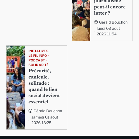
journalisme
peut-il encore
lutter ?
Gérald Bouchon
lundi 03 août
2026 11:54
INITIATIVES
LE FIL INFO
PODCAST
SOLIDARITÉ
Précarité,
canicule,
solitude :
quand le lien
social devient
essentiel
Gérald Bouchon
samedi 01 août
2026 13:25