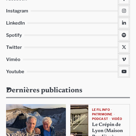
Instagram
LinkedIn
Spotify
Twitter
Viméo
Youtube
Dernières publications
LE FIL INFO
PATRIMOINE
PODCAST
VIDÉO
Le Crépin de
Lyon (Maison