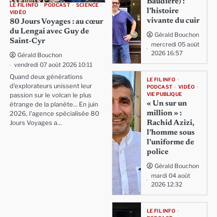
Baudière) :
LE FIL INFO
PODCAST
SCIENCE
l’histoire
VIDÉO
vivante du cuir
80 Jours Voyages : au cœur
du Lengai avec Guy de
Gérald Bouchon
Saint-Cyr
mercredi 05 août
2026 16:57
Gérald Bouchon
vendredi 07 août 2026 10:11
Quand deux générations
LE FIL INFO
d'explorateurs unissent leur
PODCAST
VIDÉO
VIE PUBLIQUE
passion sur le volcan le plus
« Un sur un
étrange de la planète... En juin
million » :
2026, l'agence spécialisée 80
Rachid Azizi,
Jours Voyages a…
l’homme sous
l’uniforme de
police
Gérald Bouchon
mardi 04 août
2026 12:32
LE FIL INFO