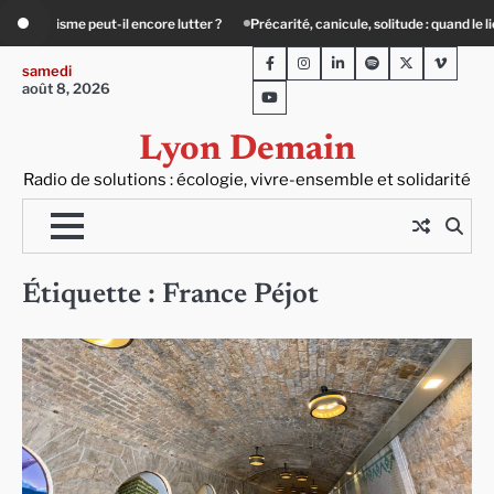
Skip
e lutter ?
Précarité, canicule, solitude : quand le lien social devient essentiel
to
Facebook
Instagram
LinkedIn
Spotify
Twitter
Viméo
content
samedi
août 8, 2026
Youtube
Lyon Demain
Radio de solutions : écologie, vivre-ensemble et solidarité
Étiquette :
France Péjot