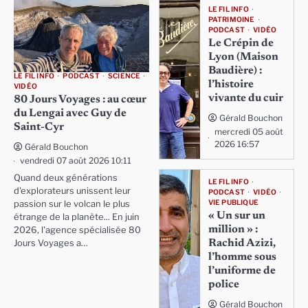
LE FIL INFO
PATRIMOINE
PODCAST
VIDÉO
Le Crépin de
Lyon (Maison
Baudière) :
LE FIL INFO
PODCAST
SCIENCE
l’histoire
VIDÉO
vivante du cuir
80 Jours Voyages : au cœur
du Lengai avec Guy de
Gérald Bouchon
Saint-Cyr
mercredi 05 août
2026 16:57
Gérald Bouchon
vendredi 07 août 2026 10:11
Quand deux générations
LE FIL INFO
d'explorateurs unissent leur
PODCAST
VIDÉO
VIE PUBLIQUE
passion sur le volcan le plus
« Un sur un
étrange de la planète... En juin
million » :
2026, l'agence spécialisée 80
Rachid Azizi,
Jours Voyages a…
l’homme sous
l’uniforme de
police
Gérald Bouchon