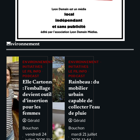
Environnement
ENVIRONNEMENT
ENVIRONNEMENT
INITIATIVES
INITIATIVES
LE FIL INFO
LE FIL INFO
PODCAST
PODCAST
Elle Cartonne
Rainbeau : du
: l’emballage
mobilier
devient outil
urbain
d’insertion
capable de
pour les
collecter l’eau
femmes
de pluie
Gérald
Gérald
Bouchon
Bouchon
vendredi 24
mardi 21 juillet
juillet 2026 11:29
2026 11:44