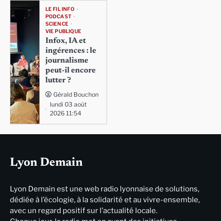
LE FIL INFO
PODCAST
SCIENCE
VIE PUBLIQUE
Infox, IA et
ingérences : le
journalisme
peut-il encore
lutter ?
Gérald Bouchon
lundi 03 août
2026 11:54
Lyon Demain
Lyon Demain est une web radio lyonnaise de solutions,
dédiée à l’écologie, à la solidarité et au vivre-ensemble,
avec un regard positif sur l’actualité locale.