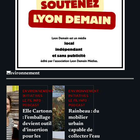
Environnement
ENVIRONNEMENT
ENVIRONNEMENT
INITIATIVES
INITIATIVES
LE FIL INFO
LE FIL INFO
PODCAST
PODCAST
Elle Cartonne
Rainbeau : du
: l’emballage
mobilier
devient outil
urbain
d’insertion
capable de
pour les
collecter l’eau