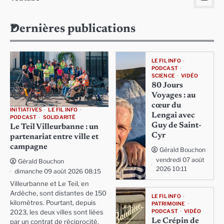
Dernières publications
LE FIL INFO
PODCAST
SCIENCE
VIDÉO
80 Jours
Voyages : au
cœur du
INITIATIVES
LE FIL INFO
Lengai avec
PODCAST
SOLIDARITÉ
Guy de Saint-
Le Teil Villeurbanne : un
Cyr
partenariat entre ville et
campagne
Gérald Bouchon
vendredi 07 août
Gérald Bouchon
2026 10:11
dimanche 09 août 2026 08:15
Villeurbanne et Le Teil, en
Ardèche, sont distantes de 150
LE FIL INFO
kilomètres. Pourtant, depuis
PATRIMOINE
PODCAST
VIDÉO
2023, les deux villes sont liées
Le Crépin de
par un contrat de réciprocité,