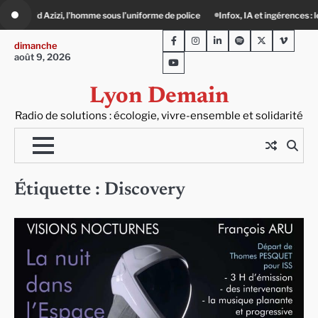
Skip
me sous l’uniforme de police
Infox, IA et ingérences : le journalisme peut-il enc
to
Facebook
Instagram
LinkedIn
Spotify
Twitter
Viméo
content
dimanche
août 9, 2026
Youtube
Lyon Demain
Radio de solutions : écologie, vivre-ensemble et solidarité
Étiquette :
Discovery