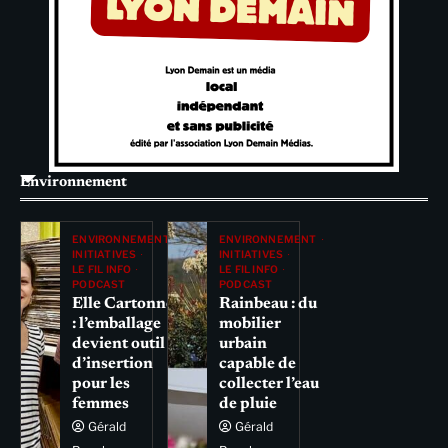
Environnement
ENVIRONNEMENT
ENVIRONNEMENT
INITIATIVES
INITIATIVES
LE FIL INFO
LE FIL INFO
PODCAST
PODCAST
Elle Cartonne
Rainbeau : du
: l’emballage
mobilier
devient outil
urbain
d’insertion
capable de
pour les
collecter l’eau
femmes
de pluie
Gérald
Gérald