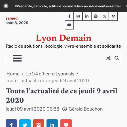
Skip
quand le lien social devient essentiel
« Ça chauffe » : des acteurs du batiment 
to
Facebook
Instagram
LinkedIn
Spotify
Twitter
Viméo
content
samedi
août 8, 2026
Youtube
Lyon Demain
Radio de solutions : écologie, vivre-ensemble et solidarité
Home
Le 1/4 d'heure Lyonnais
Toute l’actualité de ce jeudi 9 avril 2020
Toute l’actualité de ce jeudi 9 avril
2020
jeudi 09 avril 2020 06:38
Gérald Bouchon