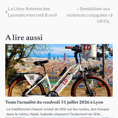
La Libre-Antenne des
« Sensibiliser aux
Navigation
Lyonnais mercredi 8 avril
violences conjugales »
de
VIFFIL
l’article
A lire aussi
Toute l’actualité du vendredi 31 juillet 2026 à Lyon
Le traditionnel chassé-croisé de l’été sur les routes, des travaux
dans le métro, Nadir, Isabelle chassent l’isolement de l’été…