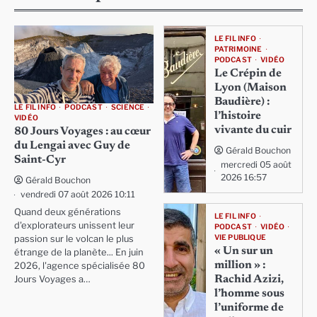
LE FIL INFO
PATRIMOINE
PODCAST
VIDÉO
Le Crépin de
Lyon (Maison
Baudière) :
LE FIL INFO
PODCAST
SCIENCE
l’histoire
VIDÉO
vivante du cuir
80 Jours Voyages : au cœur
du Lengai avec Guy de
Gérald Bouchon
Saint-Cyr
mercredi 05 août
2026 16:57
Gérald Bouchon
vendredi 07 août 2026 10:11
Quand deux générations
LE FIL INFO
d'explorateurs unissent leur
PODCAST
VIDÉO
VIE PUBLIQUE
passion sur le volcan le plus
« Un sur un
étrange de la planète... En juin
million » :
2026, l'agence spécialisée 80
Rachid Azizi,
Jours Voyages a…
l’homme sous
l’uniforme de