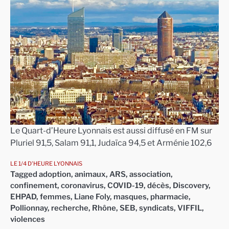
Le Quart-d’Heure Lyonnais est aussi diffusé en FM sur
Pluriel 91,5, Salam 91,1, Judaïca 94,5 et Arménie 102,6
LE 1/4 D'HEURE LYONNAIS
Tagged
adoption
,
animaux
,
ARS
,
association
,
confinement
,
coronavirus
,
COVID-19
,
décès
,
Discovery
,
EHPAD
,
femmes
,
Liane Foly
,
masques
,
pharmacie
,
Pollionnay
,
recherche
,
Rhône
,
SEB
,
syndicats
,
VIFFIL
,
violences