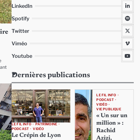
LinkedIn
Spotify
Twitter
ire
Viméo
Youtube
e
vant
Dernières publications
LE FIL INFO
PODCAST
VIDÉO
VIE PUBLIQUE
« Un sur un
million » :
LE FIL INFO
PATRIMOINE
PODCAST
VIDÉO
Rachid
Le Crépin de Lyon
Azizi,