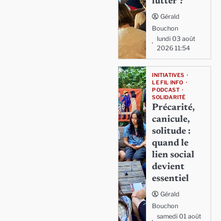
lutter ?
Gérald
Bouchon
lundi 03 août
2026 11:54
INITIATIVES
LE FIL INFO
PODCAST
SOLIDARITÉ
Précarité,
canicule,
solitude :
quand le
lien social
devient
essentiel
Gérald
Bouchon
samedi 01 août