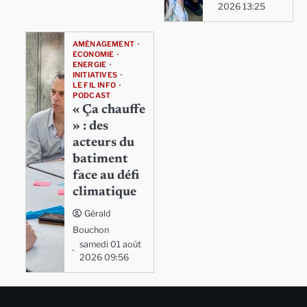
2026 13:25
AMÉNAGEMENT
ECONOMIE
ENERGIE
INITIATIVES
LE FIL INFO
PODCAST
« Ça chauffe
» : des
acteurs du
batiment
face au défi
climatique
Gérald
Bouchon
samedi 01 août
2026 09:56