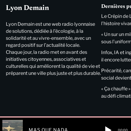
Dernières p
Lyon Demain
Le Crépin de 
l’histoire viva
Lyon Demain est une web radio lyonnaise
de solutions, dédiée à l’écologie, à la
« Un sur un mi
solidarité et au vivre-ensemble, avec un
sous l’unifor
regard positif sur l’actualité locale.
Chaque jour, la radio met en avant des
Infox, IA et i
initiatives citoyennes, associatives et
il encore lutte
culturelles qui améliorent la qualité de vie et
Précarité, cani
préparent une ville plus juste et plus durable.
social devient
« Ça chauffe »
au défi clima
MAS QUE NADA
00:00