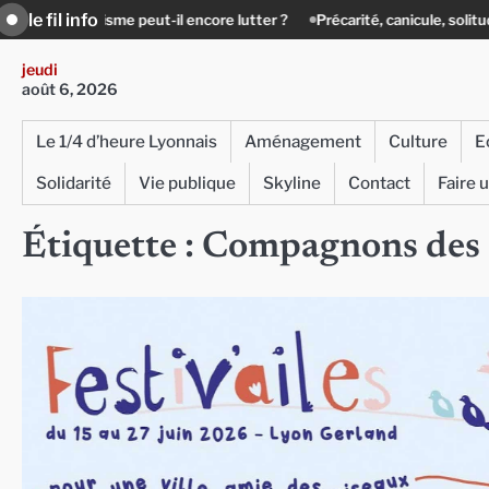
Skip
le fil info
lisme peut-il encore lutter ?
Précarité, canicule, solitude : quand le li
to
content
jeudi
août 6, 2026
Le 1/4 d’heure Lyonnais
Aménagement
Culture
E
Solidarité
Vie publique
Skyline
Contact
Faire 
Étiquette :
Compagnons des 