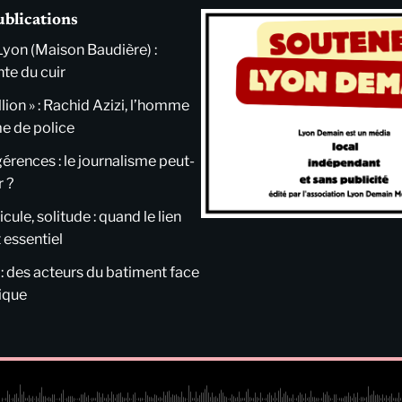
ublications
Lyon (Maison Baudière) :
nte du cuir
llion » : Rachid Azizi, l’homme
me de police
ngérences : le journalisme peut-
r ?
cule, solitude : quand le lien
 essentiel
 : des acteurs du batiment face
tique