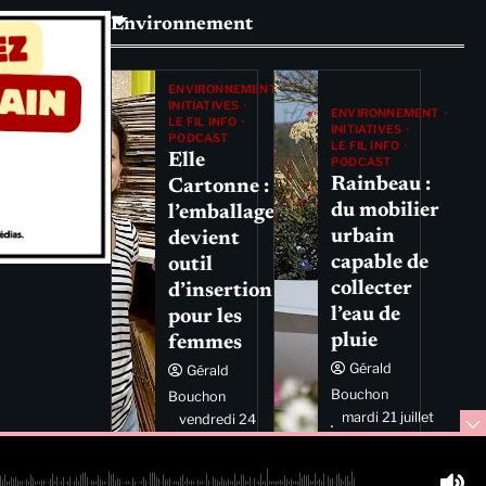
Environnement
ENVIRONNEMENT
INITIATIVES
ENVIRONNEMENT
LE FIL INFO
INITIATIVES
PODCAST
LE FIL INFO
Elle
PODCAST
Rainbeau :
Cartonne :
du mobilier
l’emballage
urbain
devient
capable de
outil
collecter
d’insertion
l’eau de
pour les
pluie
femmes
Gérald
Gérald
Bouchon
Bouchon
mardi 21 juillet
vendredi 24
2026 11:44
juillet 2026
11:29