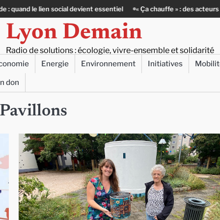
en social devient essentiel
« Ça chauffe » : des acteurs du batiment fa
Lyon Demain
Radio de solutions : écologie, vivre-ensemble et solidarité
conomie
Energie
Environnement
Initiatives
Mobili
un don
Pavillons