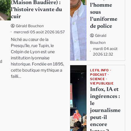
(Maison Baudière) :
l’homme
l’histoire vivante du
sous
cuir
l’uniforme
de police
Gérald Bouchon
mercredi 05 août 2026 16:57
Gérald
Niché au cœur de la
Bouchon
Presqu'île, rue Tupin, le
mardi 04 août
Crépin de Lyon est une
2026 12:32
institution lyonnaise
nd
historique. Fondée en 1895,
cette boutique mythique a
LE FIL INFO
PODCAST
failli…
SCIENCE
VIE PUBLIQUE
Infox, IA et
ingérences :
le
journalisme
peut-il
encore