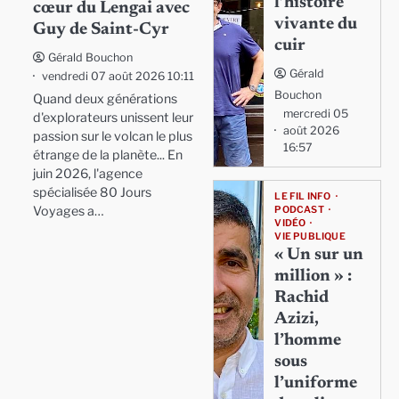
l’histoire
cœur du Lengai avec
vivante du
Guy de Saint-Cyr
cuir
Gérald Bouchon
Gérald
vendredi 07 août 2026 10:11
Bouchon
Quand deux générations
mercredi 05
d'explorateurs unissent leur
août 2026
passion sur le volcan le plus
16:57
étrange de la planète... En
juin 2026, l'agence
spécialisée 80 Jours
LE FIL INFO
Voyages a…
PODCAST
VIDÉO
VIE PUBLIQUE
« Un sur un
million » :
Rachid
Azizi,
l’homme
sous
l’uniforme