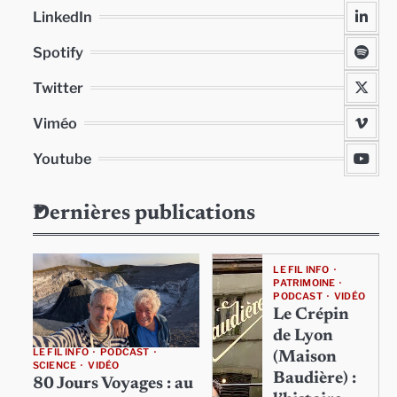
LinkedIn
Spotify
Twitter
Viméo
Youtube
Dernières publications
LE FIL INFO
PATRIMOINE
PODCAST
VIDÉO
Le Crépin
de Lyon
LE FIL INFO
PODCAST
(Maison
SCIENCE
VIDÉO
Baudière) :
80 Jours Voyages : au