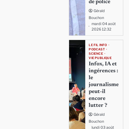
de police
Gérald
Bouchon
mardi 04 août
2026 12:32
LE FIL INFO
PODCAST
SCIENCE
VIE PUBLIQUE
Infox, IA et
ingérences :
le
journalisme
peut-il
encore
lutter ?
Gérald
Bouchon
lundi 03 août