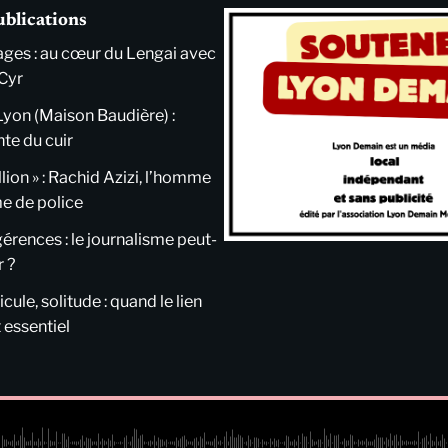
ublications
ges : au cœur du Lengai avec
Cyr
Lyon (Maison Baudière) :
nte du cuir
llion » : Rachid Azizi, l’homme
me de police
ngérences : le journalisme peut-
r ?
cule, solitude : quand le lien
 essentiel