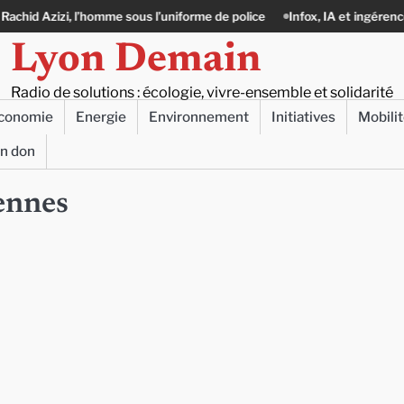
Azizi, l’homme sous l’uniforme de police
Infox, IA et ingérences : le jou
Lyon Demain
Radio de solutions : écologie, vivre-ensemble et solidarité
conomie
Energie
Environnement
Initiatives
Mobili
un don
ennes