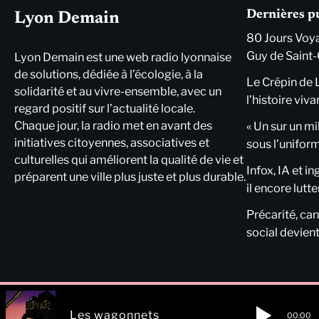
Dernières p
Lyon Demain
80 Jours Voya
Guy de Saint-
Lyon Demain est une web radio lyonnaise
de solutions, dédiée à l’écologie, à la
Le Crépin de 
solidarité et au vivre-ensemble, avec un
l’histoire viva
regard positif sur l’actualité locale.
Chaque jour, la radio met en avant des
« Un sur un mi
initiatives citoyennes, associatives et
sous l’unifor
culturelles qui améliorent la qualité de vie et
Infox, IA et i
préparent une ville plus juste et plus durable.
il encore lutte
Précarité, cani
social devient
Les wagonnets
00:00