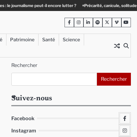
rnalisme peut-il encore lutter ?
Précarité, canicule, solitude : quand le
Facebook
Instagram
LinkedIn
Spotify
Twitter
Viméo
Yout
té
Patrimoine
Santé
Science
Rechercher
Rechercher
Suivez-nous
Facebook
Instagram