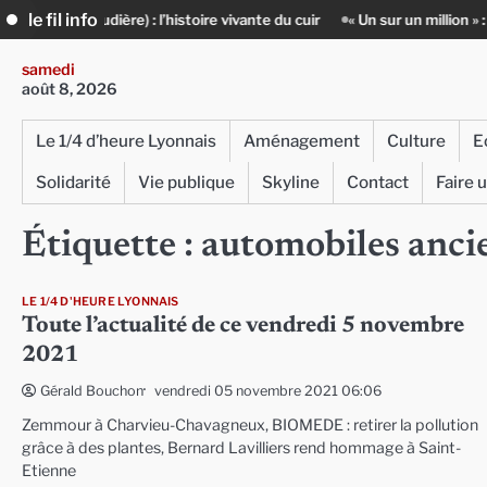
Skip
le fil info
 Baudière) : l’histoire vivante du cuir
« Un sur un million » : Rachid 
to
content
samedi
août 8, 2026
Le 1/4 d’heure Lyonnais
Aménagement
Culture
E
Solidarité
Vie publique
Skyline
Contact
Faire 
Étiquette :
automobiles anci
LE 1/4 D'HEURE LYONNAIS
Toute l’actualité de ce vendredi 5 novembre
2021
vendredi 05 novembre 2021 06:06
Gérald Bouchon
Zemmour à Charvieu-Chavagneux, BIOMEDE : retirer la pollution
grâce à des plantes, Bernard Lavilliers rend hommage à Saint-
Etienne