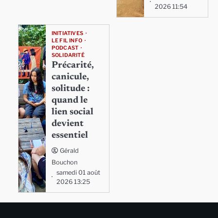
2026 11:54
INITIATIVES
LE FIL INFO
PODCAST
SOLIDARITÉ
Précarité,
canicule,
solitude :
quand le
lien social
devient
essentiel
Gérald
Bouchon
samedi 01 août
2026 13:25