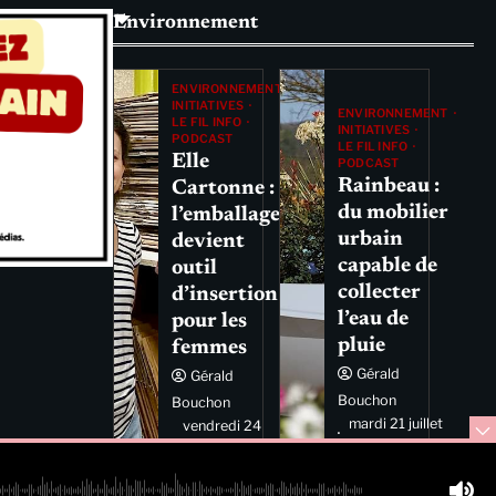
Environnement
ENVIRONNEMENT
INITIATIVES
ENVIRONNEMENT
LE FIL INFO
INITIATIVES
PODCAST
LE FIL INFO
Elle
PODCAST
Rainbeau :
Cartonne :
du mobilier
l’emballage
urbain
devient
capable de
outil
collecter
d’insertion
l’eau de
pour les
pluie
femmes
Gérald
Gérald
Bouchon
Bouchon
mardi 21 juillet
vendredi 24
2026 11:44
juillet 2026
11:29