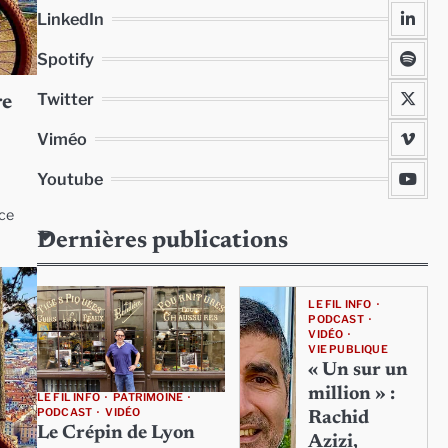
LinkedIn
Spotify
Twitter
re
Viméo
Youtube
ace
Dernières publications
LE FIL INFO
PODCAST
VIDÉO
VIE PUBLIQUE
« Un sur un
million » :
LE FIL INFO
PATRIMOINE
PODCAST
VIDÉO
Rachid
Le Crépin de Lyon
Azizi,