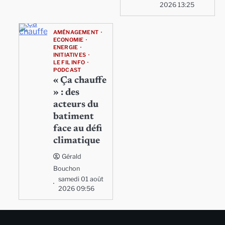
2026 13:25
AMÉNAGEMENT
ECONOMIE
ENERGIE
INITIATIVES
LE FIL INFO
PODCAST
« Ça chauffe
» : des
acteurs du
batiment
face au défi
climatique
Gérald
Bouchon
samedi 01 août
2026 09:56