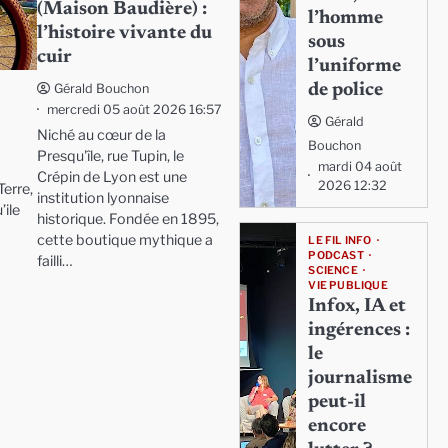
(Maison Baudière) :
l’homme
l’histoire vivante du
sous
cuir
l’uniforme
de police
Gérald Bouchon
mercredi 05 août 2026 16:57
Gérald
Niché au cœur de la
Bouchon
Presqu'île, rue Tupin, le
mardi 04 août
Crépin de Lyon est une
2026 12:32
erre,
institution lyonnaise
’ile
historique. Fondée en 1895,
cette boutique mythique a
LE FIL INFO
PODCAST
failli…
SCIENCE
VIE PUBLIQUE
Infox, IA et
ingérences :
le
journalisme
peut-il
encore