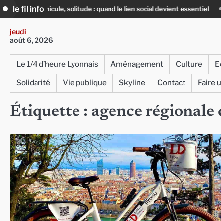
Skip
le fil info
anicule, solitude : quand le lien social devient essentiel
« Ça chauffe 
to
content
jeudi
août 6, 2026
Le 1/4 d’heure Lyonnais
Aménagement
Culture
E
Solidarité
Vie publique
Skyline
Contact
Faire 
Étiquette :
agence régionale 