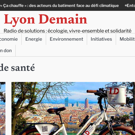
» : des acteurs du batiment face au défi climatique
Entourage : un pet
Lyon Demain
Radio de solutions : écologie, vivre-ensemble et solidarité
conomie
Energie
Environnement
Initiatives
Mobili
un don
de santé