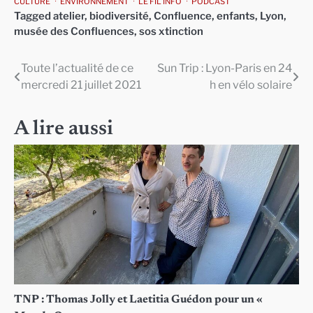
CULTURE
ENVIRONNEMENT
LE FIL INFO
PODCAST
Tagged
atelier
,
biodiversité
,
Confluence
,
enfants
,
Lyon
,
musée des Confluences
,
sos xtinction
Toute l’actualité de ce
Sun Trip : Lyon-Paris en 24
Navigation
mercredi 21 juillet 2021
h en vélo solaire
de
l’article
A lire aussi
TNP : Thomas Jolly et Laetitia Guédon pour un «