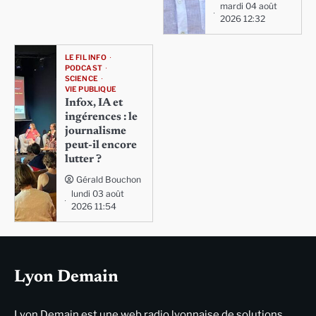
mardi 04 août
2026 12:32
LE FIL INFO
PODCAST
SCIENCE
VIE PUBLIQUE
Infox, IA et
ingérences : le
journalisme
peut-il encore
lutter ?
Gérald Bouchon
lundi 03 août
2026 11:54
Lyon Demain
Lyon Demain est une web radio lyonnaise de solutions,