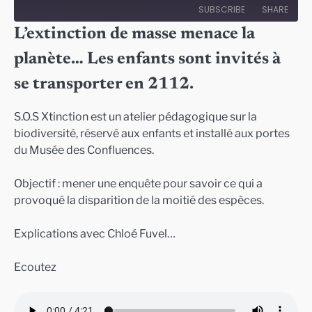
Episode
SUBSCRIBE
SHARE
L’extinction de masse menace la
SHARE
planète… Les enfants sont invités à
RSS FEED
LINK
se transporter en 2112.
EMBED
S.O.S Xtinction est un atelier pédagogique sur la
biodiversité, réservé aux enfants et installé aux portes
du Musée des Confluences.
Objectif : mener une enquête pour savoir ce qui a
provoqué la disparition de la moitié des espèces.
Explications avec Chloé Fuvel…
Ecoutez