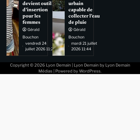
devient outil
urbain
d’insertion
capable de
pour les
collecter l’eau
femmes
de pluie
Gérald
Gérald
Bouchon
Bouchon
vendredi 24
mardi 21 juillet
juillet 2026 11:29
2026 11:44
Copyright © 2026
Lyon Demain
| Lyon Demain by
Lyon Demain
Médias
| Powered by
WordPress
.