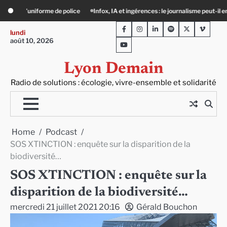
Skip
et ingérences : le journalisme peut-il encore lutter ?
Précarité, canicule, solitu
to
Facebook
Instagram
LinkedIn
Spotify
Twitter
Viméo
content
lundi
août 10, 2026
Youtube
Lyon Demain
Radio de solutions : écologie, vivre-ensemble et solidarité
Home
Podcast
SOS XTINCTION : enquête sur la disparition de la
biodiversité…
SOS XTINCTION : enquête sur la
disparition de la biodiversité…
mercredi 21 juillet 2021 20:16
Gérald Bouchon