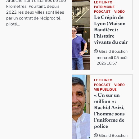
Ardèche, sont distantes de 150
LE FIL INFO
kilomètres. Pourtant, depuis
PATRIMOINE
PODCAST
VIDÉO
2023, les deux villes sont liées
Le Crépin de
par un contrat de réciprocité,
Lyon (Maison
piloté…
Baudière) :
l’histoire
vivante du cuir
Gérald Bouchon
mercredi 05 août
2026 16:57
LE FIL INFO
PODCAST
VIDÉO
VIE PUBLIQUE
« Un sur un
million » :
Rachid Azizi,
l’homme sous
l’uniforme de
police
Gérald Bouchon