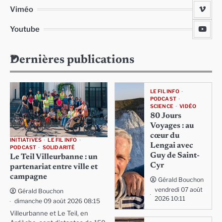
Viméo
Youtube
Dernières publications
LE FIL INFO
PODCAST
SCIENCE
VIDÉO
80 Jours
Voyages : au
cœur du
INITIATIVES
LE FIL INFO
Lengai avec
PODCAST
SOLIDARITÉ
Guy de Saint-
Le Teil Villeurbanne : un
Cyr
partenariat entre ville et
campagne
Gérald Bouchon
vendredi 07 août
Gérald Bouchon
2026 10:11
dimanche 09 août 2026 08:15
Villeurbanne et Le Teil, en