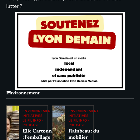
lutter ?
Environnement
ENVIRONNEMENT
ENVIRONNEMENT
INITIATIVES
INITIATIVES
LE FIL INFO
LE FIL INFO
PODCAST
PODCAST
Elle Cartonne
Rainbeau : du
: l’emballage
mobilier