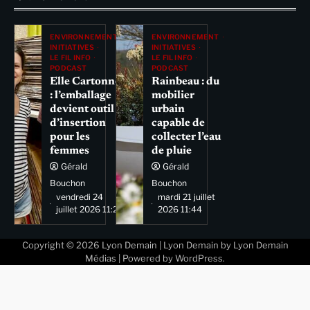
ENVIRONNEMENT
ENVIRONNEMENT
INITIATIVES
INITIATIVES
LE FIL INFO
LE FIL INFO
PODCAST
PODCAST
Elle Cartonne
Rainbeau : du
: l’emballage
mobilier
devient outil
urbain
d’insertion
capable de
pour les
collecter l’eau
femmes
de pluie
Gérald
Gérald
Bouchon
Bouchon
vendredi 24
mardi 21 juillet
juillet 2026 11:29
2026 11:44
Copyright © 2026
Lyon Demain
| Lyon Demain by
Lyon Demain
Médias
| Powered by
WordPress
.