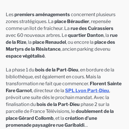
Les
premiers aménagements
concernent plusieurs
zones stratégiques. La
place Béraudier
, repensée
comme un îlot de fraîcheur. La
rue des Cuirassiers
avec 60 nouveaux arbres. Le
quartier Danton
, la
rue
de la Rize
, la
place Renaudel
, ou encore la
place des
Martyrs de la Résistance
, ancien parking devenu
espace végétalisé
.
La phase 1 du
bois de la Part-Dieu
, en bordure de la
bibliothèque, est également en cours. Mais la
transformation ne fait que commencer.
Florent Sainte
Fare Garnot
, directeur de la
SPL Lyon Part-Dieu
,
prévoit une suite dès le prochain mandat. Avec la
finalisation du
bois de la Part-Dieu
phase 2 sur la
parcelle de France Télévisions, le
doublement de la
place Gérard Collomb
, et la
création d’une
promenade paysagère rue Garibaldi
…