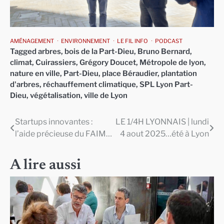
AMÉNAGEMENT
ENVIRONNEMENT
LE FIL INFO
PODCAST
Tagged
arbres
,
bois de la Part-Dieu
,
Bruno Bernard
,
climat
,
Cuirassiers
,
Grégory Doucet
,
Métropole de lyon
,
nature en ville
,
Part-Dieu
,
place Béraudier
,
plantation
d'arbres
,
réchauffement climatique
,
SPL Lyon Part-
Dieu
,
végétalisation
,
ville de Lyon
Startups innovantes :
LE 1/4H LYONNAIS | lundi
Navigation
l’aide précieuse du FAIM…
4 aout 2025…été à Lyon
de
l’article
A lire aussi