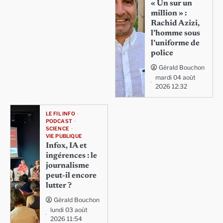
« Un sur un
million » :
Rachid Azizi,
l’homme sous
l’uniforme de
police
Gérald Bouchon
mardi 04 août
2026 12:32
LE FIL INFO
PODCAST
SCIENCE
VIE PUBLIQUE
Infox, IA et
ingérences : le
journalisme
peut-il encore
lutter ?
Gérald Bouchon
lundi 03 août
2026 11:54