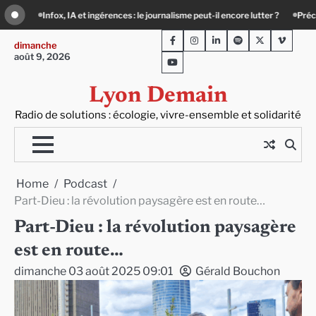
Skip
encore lutter ?
Précarité, canicule, solitude : quand le lien social devient essen
to
Facebook
Instagram
LinkedIn
Spotify
Twitter
Viméo
content
dimanche
août 9, 2026
Youtube
Lyon Demain
Radio de solutions : écologie, vivre-ensemble et solidarité
Home
Podcast
Part-Dieu : la révolution paysagère est en route…
Part-Dieu : la révolution paysagère
est en route…
dimanche 03 août 2025 09:01
Gérald Bouchon