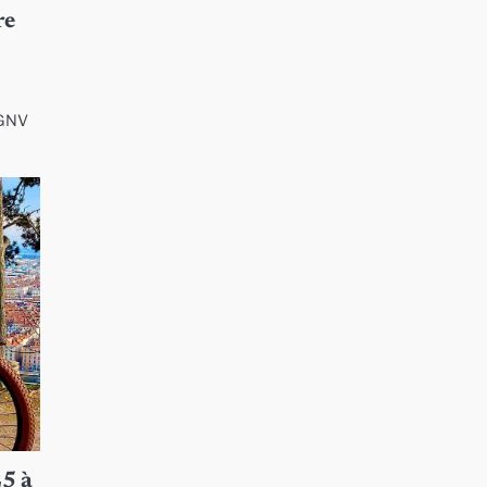
re
oGNV
25 à