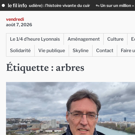
Skip
le fil info
ante du cuir
« Un sur un million » : Rachid Azizi, l’homme sous l’unifo
to
content
vendredi
août 7, 2026
Le 1/4 d’heure Lyonnais
Aménagement
Culture
E
Solidarité
Vie publique
Skyline
Contact
Faire 
Étiquette :
arbres