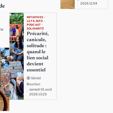
2026 11:54
 de
INITIATIVES
LE FIL INFO
PODCAST
SOLIDARITÉ
ina
Précarité,
canicule,
solitude :
quand le
lien social
devient
essentiel
Gérald
Bouchon
samedi 01 août
2026 13:25