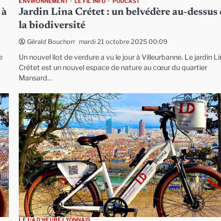
ENVIRONNEMENT
LE FIL INFO
PODCAST
 à
Jardin Lina Crétet : un belvédère au-dessus
la biodiversité
mardi 21 octobre 2025 00:09
Gérald Bouchon
e
Un nouvel îlot de verdure a vu le jour à Villeurbanne. Le jardin L
Crétet est un nouvel espace de nature au cœur du quartier
Mansard…
LE 1/4 D'HEURE LYONNAIS