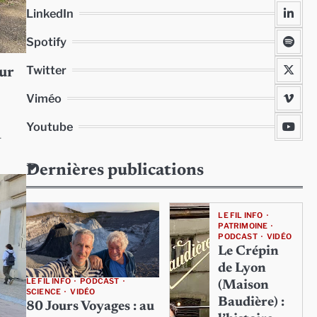
LinkedIn
Spotify
Twitter
our
Viméo
Youtube
-
Dernières publications
LE FIL INFO
PATRIMOINE
PODCAST
VIDÉO
Le Crépin
de Lyon
LE FIL INFO
PODCAST
(Maison
SCIENCE
VIDÉO
Baudière) :
80 Jours Voyages : au