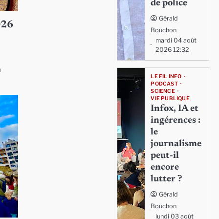
de police
Gérald
026
Bouchon
mardi 04 août
2026 12:32
à
LE FIL INFO
PODCAST
SCIENCE
VIE PUBLIQUE
Infox, IA et
ingérences :
le
journalisme
peut-il
encore
lutter ?
Gérald
Bouchon
lundi 03 août