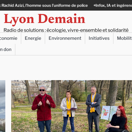
rme de police
Infox, IA et ingérences : le journalisme peut-il encore lut
Lyon Demain
Radio de solutions : écologie, vivre-ensemble et solidarité
conomie
Energie
Environnement
Initiatives
Mobili
un don