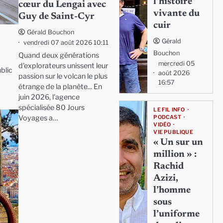
l’histoire
cœur du Lengai avec
vivante du
Guy de Saint-Cyr
cuir
Gérald Bouchon
Gérald
vendredi 07 août 2026 10:11
Bouchon
Quand deux générations
mercredi 05
d'explorateurs unissent leur
blic
août 2026
passion sur le volcan le plus
16:57
étrange de la planète... En
juin 2026, l'agence
spécialisée 80 Jours
LE FIL INFO
Voyages a…
PODCAST
VIDÉO
VIE PUBLIQUE
« Un sur un
million » :
Rachid
Azizi,
l’homme
sous
l’uniforme