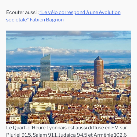
Ecouter aussi :
“Le vélo correspond à une évolution
sociétale” Fabien Bagnon
Le Quart-d’Heure Lyonnais est aussi diffusé en FM sur
Pluriel 91,5, Salam 91,1, Judaïca 94,5 et Arménie 102,6