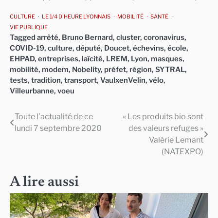
CULTURE
LE 1/4 D'HEURE LYONNAIS
MOBILITÉ
SANTÉ
VIE PUBLIQUE
Tagged
arrêté
,
Bruno Bernard
,
cluster
,
coronavirus
,
COVID-19
,
culture
,
député
,
Doucet
,
échevins
,
école
,
EHPAD
,
entreprises
,
laïcité
,
LREM
,
Lyon
,
masques
,
mobilité
,
modem
,
Nobelity
,
préfet
,
région
,
SYTRAL
,
tests
,
tradition
,
transport
,
VaulxenVelin
,
vélo
,
Villeurbanne
,
voeu
Toute l’actualité de ce
« Les produits bio sont
Navigation
lundi 7 septembre 2020
des valeurs refuges »
de
Valérie Lemant
(NATEXPO)
l’article
A lire aussi