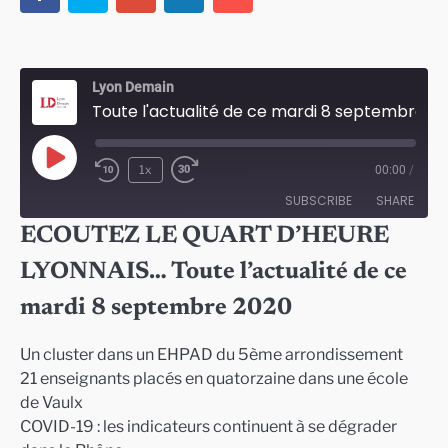
Lyon Demain
Toute l'actualité de ce mardi 8 septembre 2020
Play
1x
00:00
/
Episode
SUBSCRIBE
SHARE
ECOUTEZ LE QUART D’HEURE
SHARE
LYONNAIS… Toute l’actualité de ce
RSS FEED
LINK
mardi 8 septembre 2020
EMBED
Un cluster dans un EHPAD du 5ème arrondissement
21 enseignants placés en quatorzaine dans une école
de Vaulx
COVID-19 : les indicateurs continuent à se dégrader