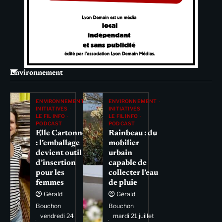
Environnement
ENVIRONNEMENT
ENVIRONNEMENT
INITIATIVES
INITIATIVES
LE FIL INFO
LE FIL INFO
PODCAST
PODCAST
Elle Cartonne
Rainbeau : du
: l’emballage
mobilier
devient outil
urbain
d’insertion
capable de
pour les
collecter l’eau
femmes
de pluie
Gérald
Gérald
Bouchon
Bouchon
vendredi 24
mardi 21 juillet