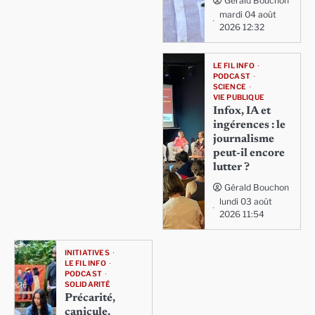
Gérald Bouchon
mardi 04 août
2026 12:32
LE FIL INFO
PODCAST
SCIENCE
VIE PUBLIQUE
Infox, IA et
ingérences : le
journalisme
peut-il encore
lutter ?
Gérald Bouchon
lundi 03 août
2026 11:54
INITIATIVES
LE FIL INFO
PODCAST
SOLIDARITÉ
Précarité,
canicule,