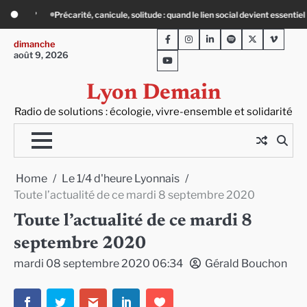
Skip
d le lien social devient essentiel
« Ça chauffe » : des acteurs du batiment fac
to
Facebook
Instagram
LinkedIn
Spotify
Twitter
Viméo
content
dimanche
août 9, 2026
Youtube
Lyon Demain
Radio de solutions : écologie, vivre-ensemble et solidarité
Home
Le 1/4 d'heure Lyonnais
Toute l’actualité de ce mardi 8 septembre 2020
Toute l’actualité de ce mardi 8
septembre 2020
mardi 08 septembre 2020 06:34
Gérald Bouchon