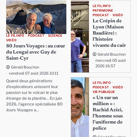
LE FIL INFO
PATRIMOINE
PODCAST
VIDÉO
Le Crépin de
Lyon (Maison
Baudière) :
LE FIL INFO
PODCAST
SCIENCE
l’histoire
VIDÉO
vivante du cuir
80 Jours Voyages : au cœur
du Lengai avec Guy de
Gérald Bouchon
Saint-Cyr
mercredi 05 août
2026 16:57
Gérald Bouchon
vendredi 07 août 2026 10:11
Quand deux générations
LE FIL INFO
d'explorateurs unissent leur
PODCAST
VIDÉO
VIE PUBLIQUE
passion sur le volcan le plus
« Un sur un
étrange de la planète... En juin
million » :
2026, l'agence spécialisée 80
Rachid Azizi,
Jours Voyages a…
l’homme sous
l’uniforme de
police