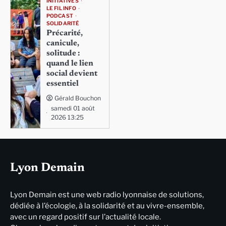
INITIATIVES
LE FIL INFO
PODCAST
SOLIDARITÉ
Précarité,
canicule,
solitude :
quand le lien
social devient
essentiel
Gérald Bouchon
samedi 01 août
2026 13:25
Lyon Demain
Lyon Demain est une web radio lyonnaise de solutions,
dédiée à l’écologie, à la solidarité et au vivre-ensemble,
avec un regard positif sur l’actualité locale.