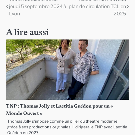
Navigation
jeudi 5 septembre 2024 à
plan de circulation TCL en
de
Lyon
2025
l’article
A lire aussi
TNP : Thomas Jolly et Laetitia Guédon pour un «
Monde Ouvert »
Thomas Jolly s’impose comme un pilier du théâtre moderne
grâce à ses productions originales. Il dirigera le TNP avec Laetitia
Guédon en 2027