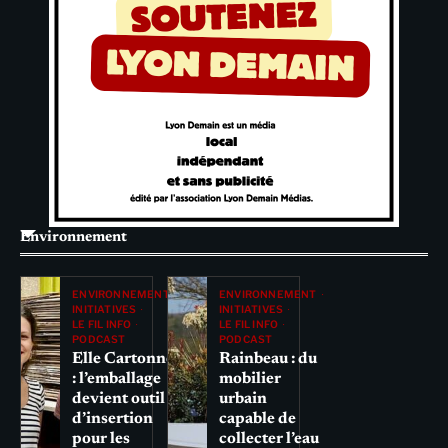
Environnement
ENVIRONNEMENT
ENVIRONNEMENT
INITIATIVES
INITIATIVES
LE FIL INFO
LE FIL INFO
PODCAST
PODCAST
Elle Cartonne
Rainbeau : du
: l’emballage
mobilier
devient outil
urbain
d’insertion
capable de
pour les
collecter l’eau