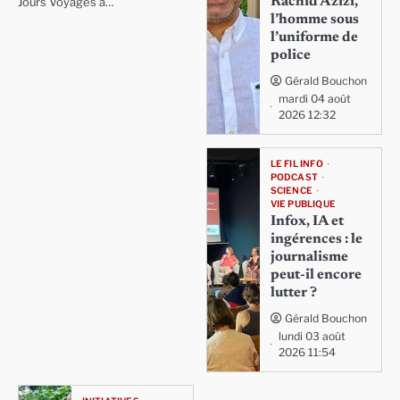
Rachid Azizi,
Jours Voyages a…
l’homme sous
l’uniforme de
police
Gérald Bouchon
mardi 04 août
2026 12:32
LE FIL INFO
PODCAST
SCIENCE
VIE PUBLIQUE
Infox, IA et
ingérences : le
journalisme
peut-il encore
lutter ?
Gérald Bouchon
lundi 03 août
2026 11:54