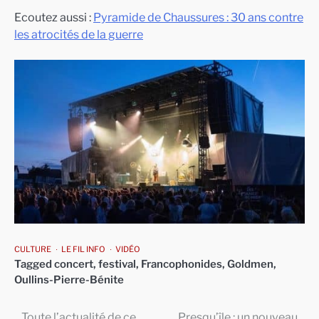
Ecoutez aussi :
Pyramide de Chaussures : 30 ans contre
les atrocités de la guerre
CULTURE
LE FIL INFO
VIDÉO
Tagged
concert
,
festival
,
Francophonides
,
Goldmen
,
Oullins-Pierre-Bénite
Toute l’actualité de ce
Presqu’île : un nouveau