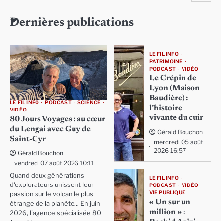
Dernières publications
LE FIL INFO
PATRIMOINE
PODCAST
VIDÉO
Le Crépin de
Lyon (Maison
Baudière) :
LE FIL INFO
PODCAST
SCIENCE
l’histoire
VIDÉO
vivante du cuir
80 Jours Voyages : au cœur
du Lengai avec Guy de
Gérald Bouchon
Saint-Cyr
mercredi 05 août
2026 16:57
Gérald Bouchon
vendredi 07 août 2026 10:11
Quand deux générations
LE FIL INFO
d'explorateurs unissent leur
PODCAST
VIDÉO
VIE PUBLIQUE
passion sur le volcan le plus
« Un sur un
étrange de la planète... En juin
million » :
2026, l'agence spécialisée 80