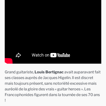
Grand guitariste,
Louis Bertignac
avait auparavant fait
ses classes auprès de Jacques Higelin. Il est discret
mais toujours présent, sans notoriété excessive mais
auréolé de la gloire des vrais « guitar heroes ». Les
Francophonides figurent dans la tournée de ses 70 ans
!