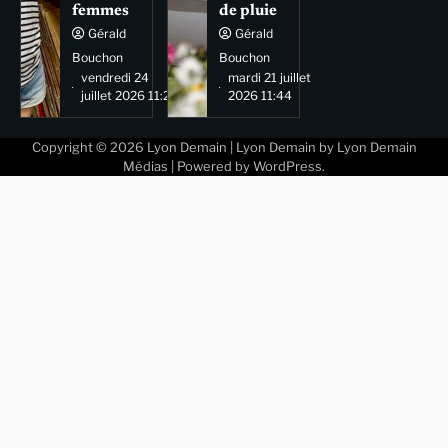
femmes
de pluie
Gérald
Gérald
Bouchon
Bouchon
vendredi 24
mardi 21 juillet
juillet 2026 11:29
2026 11:44
Copyright © 2026
Lyon Demain
| Lyon Demain by
Lyon Demain
Médias
| Powered by
WordPress
.