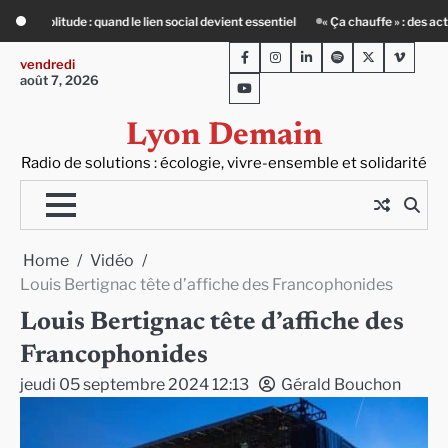
Skip
« Ça chauffe » : des acteurs du batiment face au défi climatique
80 Jours Vo
to
Facebook
Instagram
LinkedIn
Spotify
Twitter
Viméo
content
vendredi
août 7, 2026
Youtube
Lyon Demain
Radio de solutions : écologie, vivre-ensemble et solidarité
Home
Vidéo
Louis Bertignac tête d’affiche des Francophonides
Louis Bertignac tête d’affiche des
Francophonides
jeudi 05 septembre 2024 12:13
Gérald Bouchon