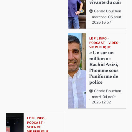
vivante du cuir
Gérald Bouchon
mercredi 05 août
2026 16:57
LE FIL INFO
PODCAST
VIDÉO
VIE PUBLIQUE
« Un sur un
million » :
Rachid Azizi,
l’homme sous
l’uniforme de
police
Gérald Bouchon
mardi 04 août
2026 12:32
LE FIL INFO
PODCAST
SCIENCE
VIE PUBLIQUE