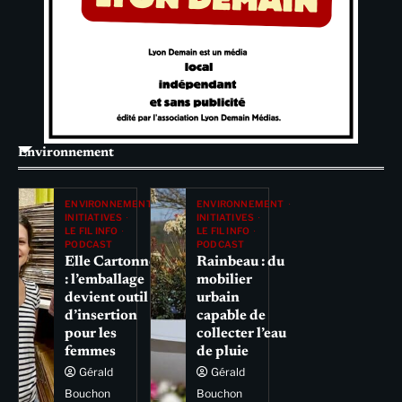
Environnement
ENVIRONNEMENT
ENVIRONNEMENT
INITIATIVES
INITIATIVES
LE FIL INFO
LE FIL INFO
PODCAST
PODCAST
Elle Cartonne
Rainbeau : du
: l’emballage
mobilier
devient outil
urbain
d’insertion
capable de
pour les
collecter l’eau
femmes
de pluie
Gérald
Gérald
Bouchon
Bouchon