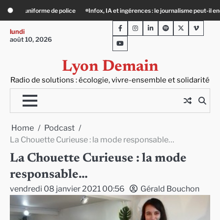
Skip
 ingérences : le journalisme peut-il encore lutter ?
Précarité, canicule, solitud
to
Facebook
Instagram
LinkedIn
Spotify
Twitter
Viméo
content
lundi
août 10, 2026
Youtube
Lyon Demain
Radio de solutions : écologie, vivre-ensemble et solidarité
Home
Podcast
La Chouette Curieuse : la mode responsable…
La Chouette Curieuse : la mode
responsable…
vendredi 08 janvier 2021 00:56
Gérald Bouchon