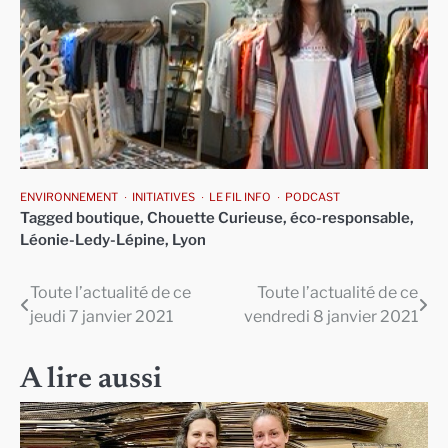
ENVIRONNEMENT
INITIATIVES
LE FIL INFO
PODCAST
Tagged
boutique
,
Chouette Curieuse
,
éco-responsable
,
Léonie-Ledy-Lépine
,
Lyon
Toute l’actualité de ce
Toute l’actualité de ce
Navigation
jeudi 7 janvier 2021
vendredi 8 janvier 2021
de
l’article
A lire aussi