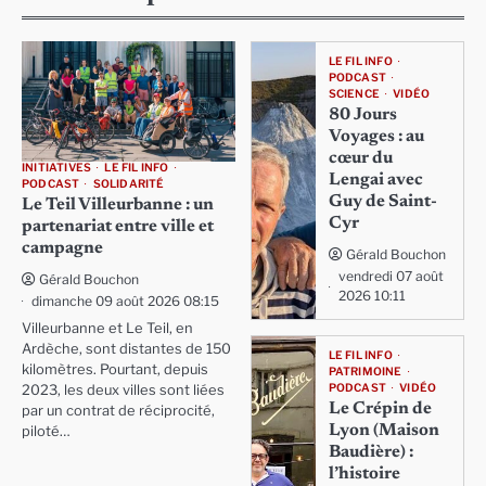
LE FIL INFO
PODCAST
SCIENCE
VIDÉO
80 Jours
Voyages : au
cœur du
INITIATIVES
LE FIL INFO
Lengai avec
PODCAST
SOLIDARITÉ
Guy de Saint-
Le Teil Villeurbanne : un
Cyr
partenariat entre ville et
campagne
Gérald Bouchon
vendredi 07 août
Gérald Bouchon
2026 10:11
dimanche 09 août 2026 08:15
Villeurbanne et Le Teil, en
Ardèche, sont distantes de 150
LE FIL INFO
kilomètres. Pourtant, depuis
PATRIMOINE
PODCAST
VIDÉO
2023, les deux villes sont liées
Le Crépin de
par un contrat de réciprocité,
Lyon (Maison
piloté…
Baudière) :
l’histoire