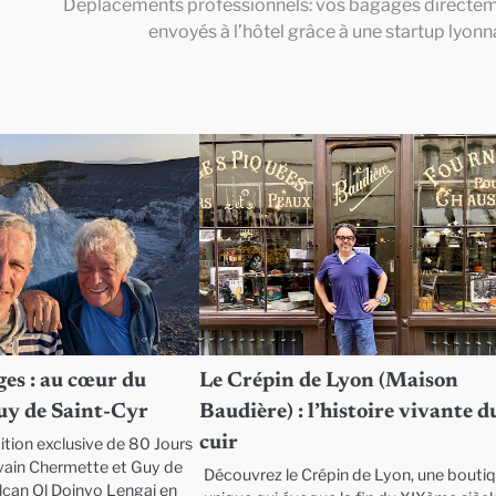
Déplacements professionnels: vos bagages directe
envoyés à l’hôtel grâce à une startup lyonn
es : au cœur du
Le Crépin de Lyon (Maison
uy de Saint-Cyr
Baudière) : l’histoire vivante d
cuir
ition exclusive de 80 Jours
vain Chermette et Guy de
Découvrez le Crépin de Lyon, une bouti
olcan Ol Doinyo Lengai en