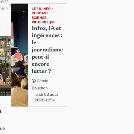
ment
aise
LE FIL INFO
PODCAST
SCIENCE
VIE PUBLIQUE
Infox, IA et
ingérences :
le
journalisme
peut-il
encore
lutter ?
Gérald
Bouchon
lundi 03 août
2026 11:54
u
que