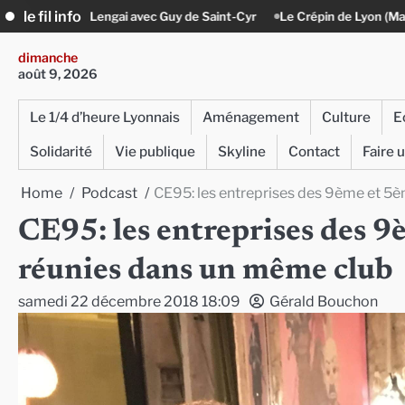
Skip
le fil info
 avec Guy de Saint-Cyr
Le Crépin de Lyon (Maison Baudière) : l’histoi
to
content
dimanche
août 9, 2026
Le 1/4 d’heure Lyonnais
Aménagement
Culture
E
Solidarité
Vie publique
Skyline
Contact
Faire 
Home
Podcast
CE95: les entreprises des 9ème et 5
CE95: les entreprises des 
réunies dans un même club
samedi 22 décembre 2018 18:09
Gérald Bouchon