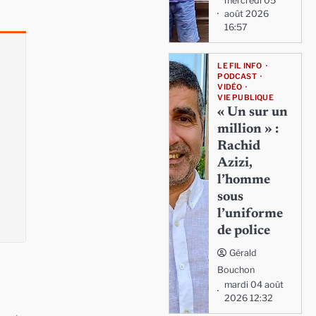
mercredi 05
août 2026
16:57
LE FIL INFO
PODCAST
VIDÉO
VIE PUBLIQUE
« Un sur un
million » :
Rachid
Azizi,
l’homme
sous
l’uniforme
de police
Gérald
Bouchon
mardi 04 août
2026 12:32