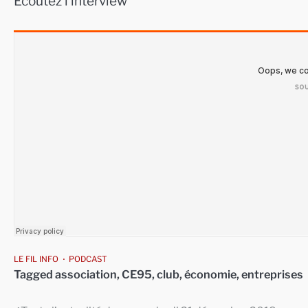
Ecoutez l’interview
LE FIL INFO
PODCAST
Tagged
association
,
CE95
,
club
,
économie
,
entreprises