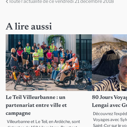
Toute l’actualité de ce vendredi 21 décembre 2018
Navigation
de
l’article
A lire aussi
Le Teil Villeurbanne : un
80 Jours Voyag
partenariat entre ville et
Lengai avec G
campagne
Découvrez l’expéd
Voyages avec Syl
Villeurbanne et Le Teil, en Ardèche, sont
Saint-Cyr sur le v