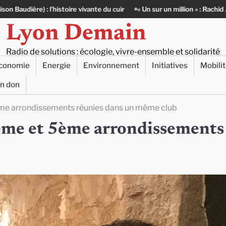
re vivante du cuir
« Un sur un million » : Rachid Azizi, l’homme sous l’
Lyon Demain
Radio de solutions : écologie, vivre-ensemble et solidarité
conomie
Energie
Environnement
Initiatives
Mobili
un don
ème arrondissements réunies dans un même club
9ème et 5ème arrondissements