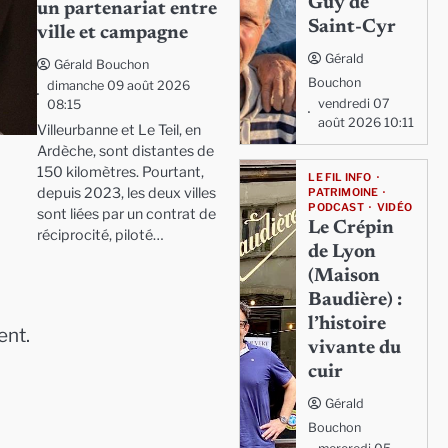
Guy de
un partenariat entre
Saint-Cyr
ville et campagne
Gérald
Gérald Bouchon
Bouchon
dimanche 09 août 2026
vendredi 07
08:15
août 2026 10:11
Villeurbanne et Le Teil, en
Ardèche, sont distantes de
150 kilomètres. Pourtant,
LE FIL INFO
depuis 2023, les deux villes
PATRIMOINE
PODCAST
VIDÉO
sont liées par un contrat de
Le Crépin
réciprocité, piloté…
de Lyon
(Maison
Baudière) :
l’histoire
ent.
vivante du
cuir
Gérald
Bouchon