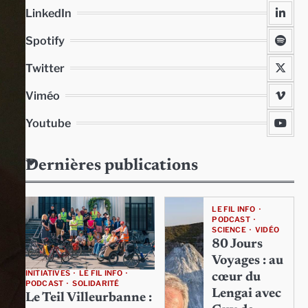
LinkedIn
Spotify
Twitter
Viméo
Youtube
Dernières publications
LE FIL INFO
PODCAST
SCIENCE
VIDÉO
80 Jours
Voyages : au
INITIATIVES
LE FIL INFO
cœur du
PODCAST
SOLIDARITÉ
Lengai avec
Le Teil Villeurbanne :