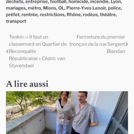
déchets
,
entreprise
,
football
,
homicide
,
incendie
,
Lyon
,
mariages
,
métro
,
Mions
,
OL
,
Pierre-Yves Lenoir
,
police
,
préfet
,
rentrée
,
restrictions
,
Rhône
,
rodéos
,
théâtre
,
transport
Tonkin : « Il faut un
Fermeture du premier
Navigation
classement en Quartier de
tronçon de la rue Sergent
de
Reconquête
Blandan
Républicaine » Cédric van
l’article
Styvendael
A lire aussi