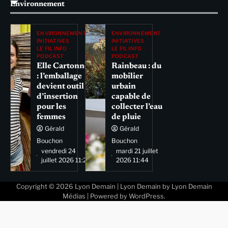
Environnement
ENVIRONNEMENT
ENVIRONNEMENT
INITIATIVES
INITIATIVES
LE FIL INFO
LE FIL INFO
PODCAST
PODCAST
Elle Cartonne
Rainbeau : du
: l’emballage
mobilier
devient outil
urbain
d’insertion
capable de
pour les
collecter l’eau
femmes
de pluie
Gérald
Gérald
Bouchon
Bouchon
vendredi 24
mardi 21 juillet
juillet 2026 11:29
2026 11:44
Copyright © 2026
Lyon Demain
| Lyon Demain by
Lyon Demain
Médias
| Powered by
WordPress
.