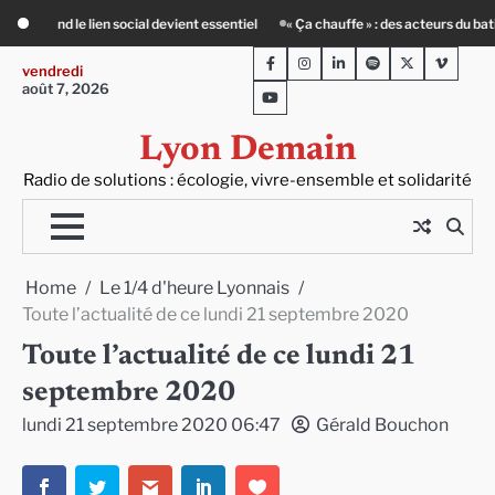
Skip
el
« Ça chauffe » : des acteurs du batiment face au défi climatique
Entour
to
Facebook
Instagram
LinkedIn
Spotify
Twitter
Viméo
content
vendredi
août 7, 2026
Youtube
Lyon Demain
Radio de solutions : écologie, vivre-ensemble et solidarité
Home
Le 1/4 d'heure Lyonnais
Toute l’actualité de ce lundi 21 septembre 2020
Toute l’actualité de ce lundi 21
septembre 2020
lundi 21 septembre 2020 06:47
Gérald Bouchon