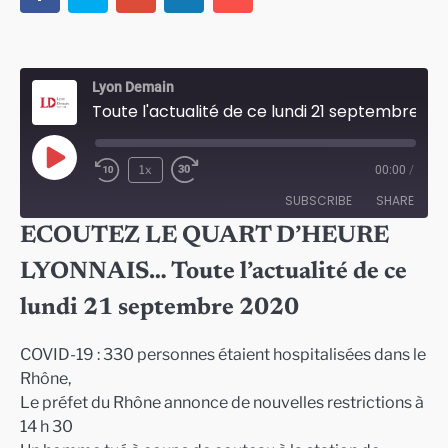
Lyon Demain
Toute l'actualité de ce lundi 21 septembre 2020
Play
1x
00:00
/
Episode
SUBSCRIBE
SHARE
ECOUTEZ LE QUART D’HEURE
SHARE
LYONNAIS… Toute l’actualité de ce
RSS FEED
LINK
lundi 21 septembre 2020
EMBED
COVID-19 : 330 personnes étaient hospitalisées dans le
Rhône,
Le préfet du Rhône annonce de nouvelles restrictions à
14 h 30