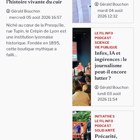
l’histoire vivante du cuir
Gérald Bouchon
mardi 04 août
Gérald Bouchon
2026 12:32
mercredi 05 août 2026 16:57
Niché au cœur de la Presqu'île,
rue Tupin, le Crépin de Lyon est
LE FIL INFO
une institution lyonnaise
PODCAST
SCIENCE
historique. Fondée en 1895,
VIE PUBLIQUE
cette boutique mythique a
Infox, IA et
failli…
ingérences : le
journalisme
peut-il encore
lutter ?
Gérald Bouchon
lundi 03 août
2026 11:54
INITIATIVES
LE FIL INFO
PODCAST
SOLIDARITÉ
Précarité,