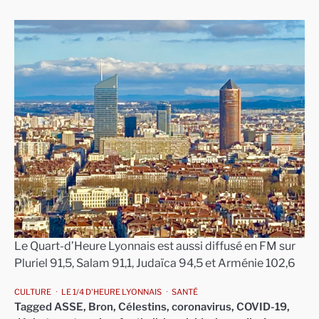
Le Quart-d’Heure Lyonnais est aussi diffusé en FM sur
Pluriel 91,5, Salam 91,1, Judaïca 94,5 et Arménie 102,6
CULTURE
LE 1/4 D'HEURE LYONNAIS
SANTÉ
Tagged
ASSE
,
Bron
,
Célestins
,
coronavirus
,
COVID-19
,