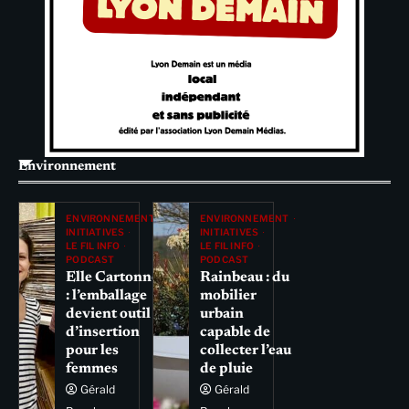
Environnement
ENVIRONNEMENT
ENVIRONNEMENT
INITIATIVES
INITIATIVES
LE FIL INFO
LE FIL INFO
PODCAST
PODCAST
Elle Cartonne
Rainbeau : du
: l’emballage
mobilier
devient outil
urbain
d’insertion
capable de
pour les
collecter l’eau
femmes
de pluie
Gérald
Gérald