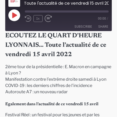
Toute l'actualité de ce vendredi 15 avril 2022 à Lyon
Play
1x
00:00
/
Episode
SUBSCRIBE
SHARE
ECOUTEZ LE QUART D’HEURE
SHARE
LYONNAIS… Toute l’actualité de ce
RSS FEED
LINK
vendredi 15 avril 2022
EMBED
2ème tour de la présidentielle : E. Macron en campagne
à Lyon ?
Manifestation contre l’extrême droite samedi à Lyon
COVID-19 : les derniers chiffres de l’incidence
Autoroute A7 : un nouveau radar
Egalement dans l’actualité de ce vendredi 15 avril
Festival Réel : un festival pour les jeunes et par les