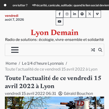
Skip
, solitude : quand le lien social devient essentiel
« Ça chauffe » : des acteurs 
to
Facebook
Instagram
LinkedIn
Spotify
Twitter
Viméo
content
vendredi
août 7, 2026
Youtube
Lyon Demain
Radio de solutions : écologie, vivre-ensemble et solidarité
Home
Le 1/4 d'heure Lyonnais
Toute l’actualité de ce vendredi 15 avril 2022 à Lyon
Toute l’actualité de ce vendredi 15
avril 2022 à Lyon
vendredi 15 avril 2022 06:31
Gérald Bouchon