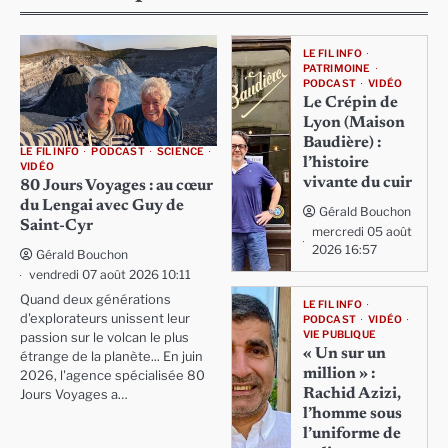
LE FIL INFO
PATRIMOINE
PODCAST
VIDÉO
Le Crépin de
Lyon (Maison
Baudière) :
LE FIL INFO
PODCAST
SCIENCE
l’histoire
VIDÉO
vivante du cuir
80 Jours Voyages : au cœur
du Lengai avec Guy de
Gérald Bouchon
Saint-Cyr
mercredi 05 août
2026 16:57
Gérald Bouchon
vendredi 07 août 2026 10:11
Quand deux générations
LE FIL INFO
d'explorateurs unissent leur
PODCAST
VIDÉO
VIE PUBLIQUE
passion sur le volcan le plus
« Un sur un
étrange de la planète... En juin
million » :
2026, l'agence spécialisée 80
Rachid Azizi,
Jours Voyages a…
l’homme sous
l’uniforme de