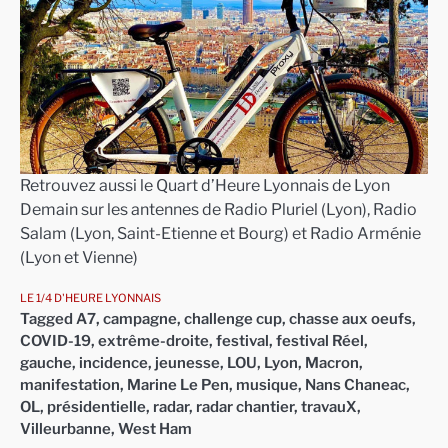
Retrouvez aussi le Quart d’Heure Lyonnais de Lyon
Demain sur les antennes de Radio Pluriel (Lyon), Radio
Salam (Lyon, Saint-Etienne et Bourg) et Radio Arménie
(Lyon et Vienne)
LE 1/4 D'HEURE LYONNAIS
Tagged
A7
,
campagne
,
challenge cup
,
chasse aux oeufs
,
COVID-19
,
extrême-droite
,
festival
,
festival Réel
,
gauche
,
incidence
,
jeunesse
,
LOU
,
Lyon
,
Macron
,
manifestation
,
Marine Le Pen
,
musique
,
Nans Chaneac
,
OL
,
présidentielle
,
radar
,
radar chantier
,
travauX
,
Villeurbanne
,
West Ham