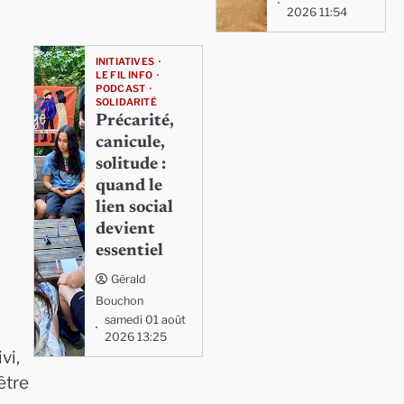
2026 11:54
INITIATIVES
LE FIL INFO
PODCAST
SOLIDARITÉ
Précarité,
canicule,
solitude :
quand le
lien social
devient
essentiel
Gérald
Bouchon
samedi 01 août
2026 13:25
vi,
être