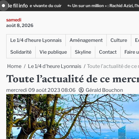
Skip
le fil info
e du cuir
« Un sur un million » : Rachid Azizi, l’homme sous l’uniforme 
to
content
samedi
août 8, 2026
Le 1/4 d’heure Lyonnais
Aménagement
Culture
E
Solidarité
Vie publique
Skyline
Contact
Faire 
Home
Le 1/4 d'heure Lyonnais
Toute l’actualité de c
Toute l’actualité de ce mer
mercredi 09 août 2023 08:06
Gérald Bouchon