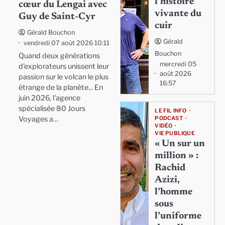
l’histoire
cœur du Lengai avec
vivante du
Guy de Saint-Cyr
cuir
Gérald Bouchon
Gérald
vendredi 07 août 2026 10:11
Bouchon
Quand deux générations
mercredi 05
d'explorateurs unissent leur
août 2026
passion sur le volcan le plus
16:57
étrange de la planète... En
juin 2026, l'agence
spécialisée 80 Jours
LE FIL INFO
Voyages a…
PODCAST
VIDÉO
VIE PUBLIQUE
« Un sur un
million » :
Rachid
Azizi,
l’homme
sous
l’uniforme