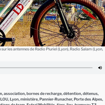
sur les antennes de Radio Pluriel (Lyon), Radio Salam (Lyon,
n
,
association
,
bornes de recharge
,
détention
,
détenus
,
,
LOU
,
Lyon
,
ministère
,
Pannier-Runacher
,
Porte des Alpes
,
ations de tram
,
Sytral Mobilités
,
tiers-lieu
,
tramway T3
,