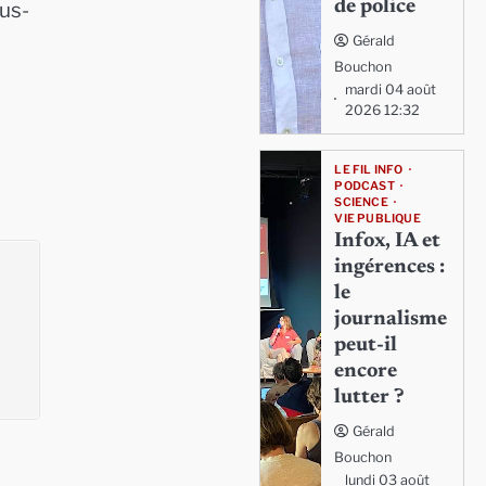
de police
ous-
Gérald
Bouchon
mardi 04 août
2026 12:32
LE FIL INFO
PODCAST
SCIENCE
VIE PUBLIQUE
Infox, IA et
ingérences :
le
journalisme
peut-il
encore
lutter ?
Gérald
Bouchon
lundi 03 août