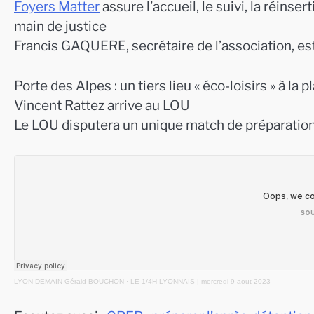
Foyers Matter
assure l’accueil, le suivi, la réinse
main de justice
Francis GAQUERE, secrétaire de l’association, est
Porte des Alpes : un tiers lieu « éco-loisirs » à la p
Vincent Rattez arrive au LOU
Le LOU disputera un unique match de préparation 
LYON DEMAIN Gérald BOUCHON
·
LE 1/4H LYONNAIS | mercredi 9 aout 2023