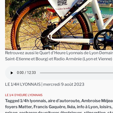
Retrouvez aussi le Quart d’Heure Lyonnais de Lyon Demain 
Saint-Etienne et Bourg) et Radio Arménie (Lyon et Vienne)
LE 1/4H LYONNAIS | mercredi 9 août 2023
LE 1/4 D'HEURE LYONNAIS
Tagged
1/4h lyonnais
,
aire d'autoroute
,
Ambroise Méjea
foyers Matter
,
Francis Gaquère
,
Ikéa
,
info à Lyon
,
loisirs
prison
,
recharge de voitures électriques
,
réinsertion
,
st