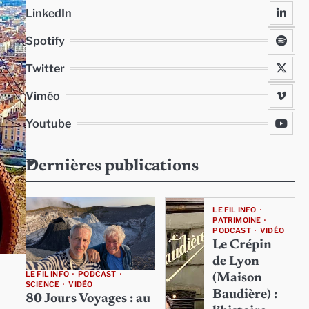
LinkedIn
Spotify
Twitter
Viméo
Youtube
Dernières publications
LE FIL INFO
PATRIMOINE
PODCAST
VIDÉO
Le Crépin
de Lyon
LE FIL INFO
PODCAST
(Maison
SCIENCE
VIDÉO
Baudière) :
80 Jours Voyages : au