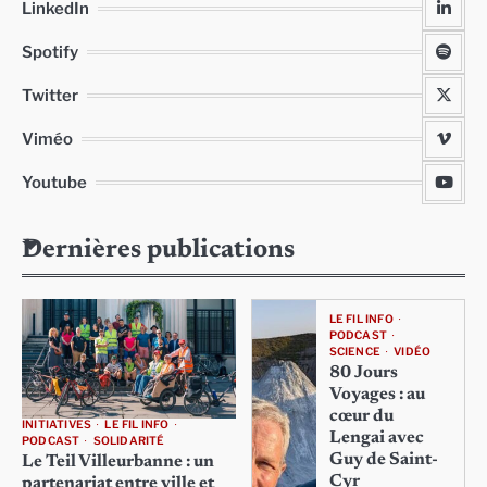
LinkedIn
Spotify
Twitter
Viméo
Youtube
Dernières publications
LE FIL INFO
PODCAST
SCIENCE
VIDÉO
80 Jours
Voyages : au
cœur du
INITIATIVES
LE FIL INFO
Lengai avec
PODCAST
SOLIDARITÉ
Guy de Saint-
Le Teil Villeurbanne : un
Cyr
partenariat entre ville et