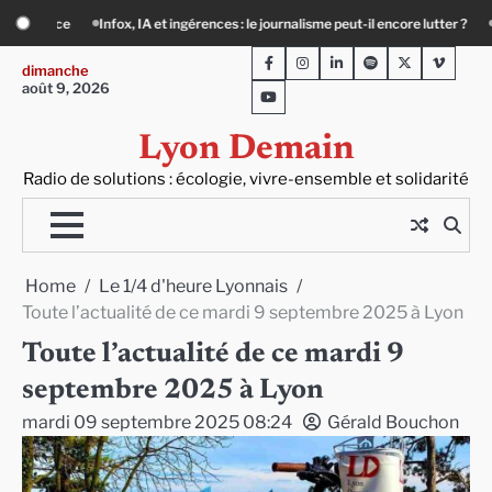
Skip
me peut-il encore lutter ?
Précarité, canicule, solitude : quand le lien social de
to
Facebook
Instagram
LinkedIn
Spotify
Twitter
Viméo
content
dimanche
août 9, 2026
Youtube
Lyon Demain
Radio de solutions : écologie, vivre-ensemble et solidarité
Home
Le 1/4 d'heure Lyonnais
Toute l’actualité de ce mardi 9 septembre 2025 à Lyon
Toute l’actualité de ce mardi 9
septembre 2025 à Lyon
mardi 09 septembre 2025 08:24
Gérald Bouchon