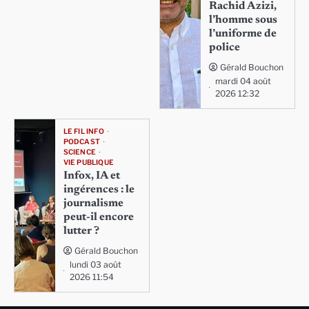
Rachid Azizi,
l’homme sous
l’uniforme de
police
Gérald Bouchon
mardi 04 août
2026 12:32
LE FIL INFO
PODCAST
SCIENCE
VIE PUBLIQUE
Infox, IA et
ingérences : le
journalisme
peut-il encore
lutter ?
Gérald Bouchon
lundi 03 août
2026 11:54