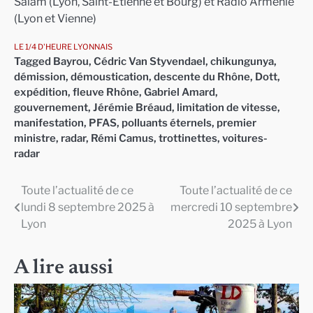
Salam (Lyon, Saint-Etienne et Bourg) et Radio Arménie
(Lyon et Vienne)
LE 1/4 D'HEURE LYONNAIS
Tagged
Bayrou
,
Cédric Van Styvendael
,
chikungunya
,
démission
,
démoustication
,
descente du Rhône
,
Dott
,
expédition
,
fleuve Rhône
,
Gabriel Amard
,
gouvernement
,
Jérémie Bréaud
,
limitation de vitesse
,
manifestation
,
PFAS
,
polluants éternels
,
premier
ministre
,
radar
,
Rémi Camus
,
trottinettes
,
voitures-
radar
Toute l’actualité de ce
Toute l’actualité de ce
Navigation
lundi 8 septembre 2025 à
mercredi 10 septembre
de
Lyon
2025 à Lyon
l’article
A lire aussi