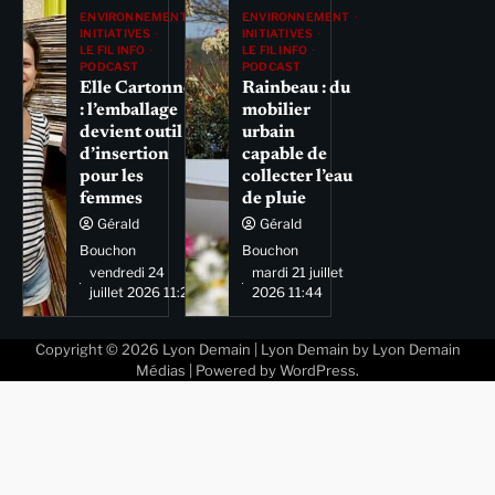
ENVIRONNEMENT
ENVIRONNEMENT
INITIATIVES
INITIATIVES
LE FIL INFO
LE FIL INFO
PODCAST
PODCAST
Elle Cartonne
Rainbeau : du
: l’emballage
mobilier
devient outil
urbain
d’insertion
capable de
pour les
collecter l’eau
femmes
de pluie
Gérald
Gérald
Bouchon
Bouchon
vendredi 24
mardi 21 juillet
juillet 2026 11:29
2026 11:44
Copyright © 2026
Lyon Demain
| Lyon Demain by
Lyon Demain
Médias
| Powered by
WordPress
.