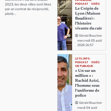
PATRIMOINE
PODCAST
VIDÉO
2023, les deux villes sont liées
Le Crépin de
par un contrat de réciprocité,
Lyon (Maison
piloté…
Baudière) :
l’histoire
vivante du cuir
Gérald Bouchon
mercredi 05 août
2026 16:57
LE FIL INFO
PODCAST
VIDÉO
VIE PUBLIQUE
« Un sur un
million » :
Rachid Azizi,
l’homme sous
l’uniforme de
police
Gérald Bouchon
mardi 04 août