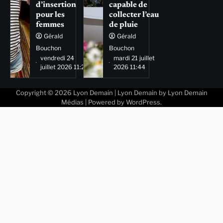
d’insertion
capable de
pour les
collecter l’eau
femmes
de pluie
Gérald
Gérald
Bouchon
Bouchon
vendredi 24
mardi 21 juillet
juillet 2026 11:29
2026 11:44
Copyright © 2026
Lyon Demain
| Lyon Demain by
Lyon Demain
Médias
| Powered by
WordPress
.