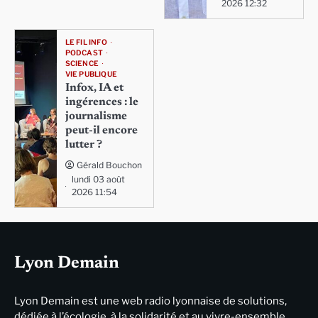
2026 12:32
LE FIL INFO
PODCAST
SCIENCE
VIE PUBLIQUE
Infox, IA et
ingérences : le
journalisme
peut-il encore
lutter ?
Gérald Bouchon
lundi 03 août
2026 11:54
Lyon Demain
Lyon Demain est une web radio lyonnaise de solutions,
dédiée à l’écologie, à la solidarité et au vivre-ensemble,