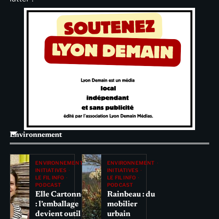
Environnement
ENVIRONNEMENT
ENVIRONNEMENT
INITIATIVES
INITIATIVES
LE FIL INFO
LE FIL INFO
PODCAST
PODCAST
Elle Cartonne
Rainbeau : du
: l’emballage
mobilier
devient outil
urbain