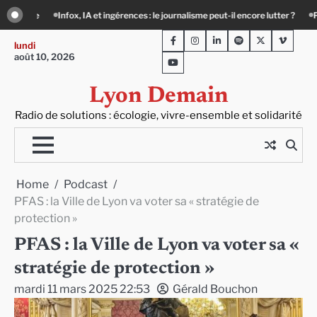
Skip
ut-il encore lutter ?
Précarité, canicule, solitude : quand le lien social devien
to
Facebook
Instagram
LinkedIn
Spotify
Twitter
Viméo
content
lundi
août 10, 2026
Youtube
Lyon Demain
Radio de solutions : écologie, vivre-ensemble et solidarité
Home
Podcast
PFAS : la Ville de Lyon va voter sa « stratégie de
protection »
PFAS : la Ville de Lyon va voter sa «
stratégie de protection »
mardi 11 mars 2025 22:53
Gérald Bouchon