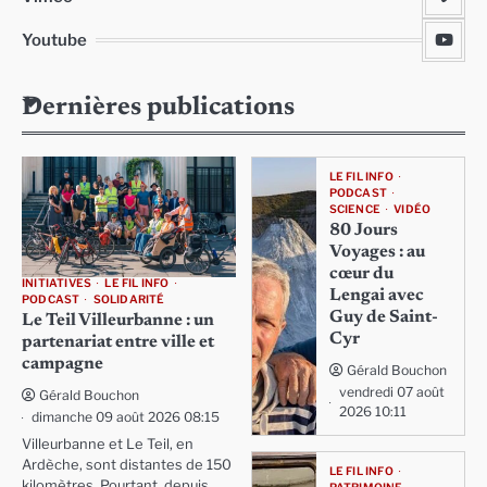
Youtube
Dernières publications
LE FIL INFO
PODCAST
SCIENCE
VIDÉO
80 Jours
Voyages : au
cœur du
INITIATIVES
LE FIL INFO
Lengai avec
PODCAST
SOLIDARITÉ
Guy de Saint-
Le Teil Villeurbanne : un
Cyr
partenariat entre ville et
campagne
Gérald Bouchon
vendredi 07 août
Gérald Bouchon
2026 10:11
dimanche 09 août 2026 08:15
Villeurbanne et Le Teil, en
Ardèche, sont distantes de 150
LE FIL INFO
kilomètres. Pourtant, depuis