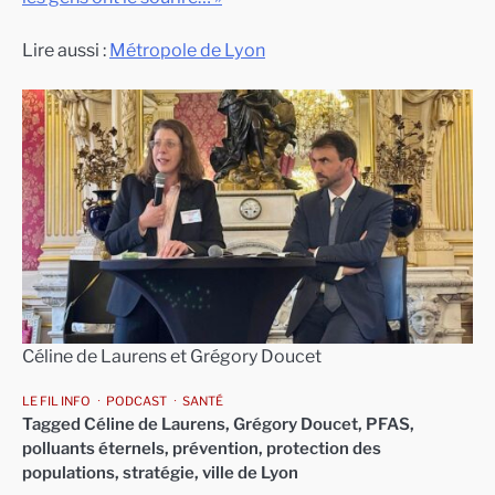
Lire aussi :
Métropole de Lyon
Céline de Laurens et Grégory Doucet
LE FIL INFO
PODCAST
SANTÉ
Tagged
Céline de Laurens
,
Grégory Doucet
,
PFAS
,
polluants éternels
,
prévention
,
protection des
populations
,
stratégie
,
ville de Lyon