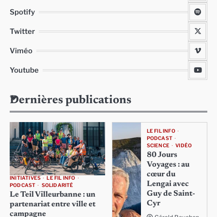
Spotify
Twitter
Viméo
Youtube
Dernières publications
LE FIL INFO
PODCAST
SCIENCE
VIDÉO
80 Jours
Voyages : au
cœur du
INITIATIVES
LE FIL INFO
Lengai avec
PODCAST
SOLIDARITÉ
Guy de Saint-
Le Teil Villeurbanne : un
Cyr
partenariat entre ville et
campagne