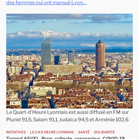
des femmes qui ont marqué Lyon…
Le Quart-d’Heure Lyonnais est aussi diffusé en FM sur
Pluriel 91,5, Salam 91,1, Judaïca 94,5 et Arménie 102,6
INITIATIVES
LE 1/4 D'HEURE LYONNAIS
SANTÉ
SOLIDARITÉ
Tagged
ASVEL
,
Bron
,
collecte
,
coronavirus
,
COVID-19
,