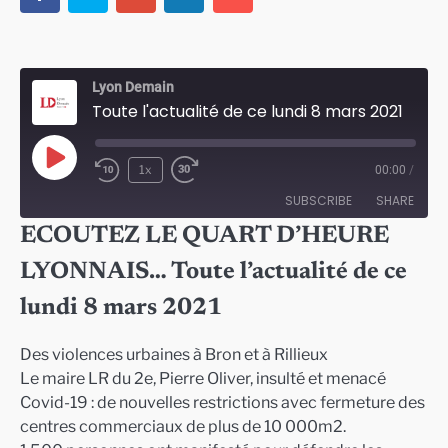
Lyon Demain
Toute l'actualité de ce lundi 8 mars 2021
Play
1x
00:00
/
Episode
SUBSCRIBE
SHARE
ECOUTEZ LE QUART D’HEURE
SHARE
LYONNAIS… Toute l’actualité de ce
RSS FEED
LINK
lundi 8 mars 2021
EMBED
Des violences urbaines à Bron et à Rillieux
Le maire LR du 2e, Pierre Oliver, insulté et menacé
Covid-19 : de nouvelles restrictions avec fermeture des
centres commerciaux de plus de 10 000m2.