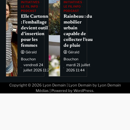
INITIATIVES
INITIATIVES
LE FIL INFO
LE FIL INFO
PODCAST
PODCAST
Elle Cartonne
Rainbeau : du
: l’emballage
mobilier
devient outil
urbain
d’insertion
capable de
pour les
collecter l’eau
femmes
de pluie
Gérald
Gérald
Bouchon
Bouchon
vendredi 24
mardi 21 juillet
juillet 2026 11:29
2026 11:44
Copyright © 2026
Lyon Demain
| Lyon Demain by
Lyon Demain
Médias
| Powered by
WordPress
.