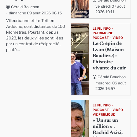
Gérald Bouchon
vendredi 07 août
Gérald Bouchon
2026 10:11
dimanche 09 août 2026 08:15
Villeurbanne et Le Teil, en
Ardèche, sont distantes de 150
LE FIL INFO
kilomètres. Pourtant, depuis
PATRIMOINE
PODCAST
VIDÉO
2023, les deux villes sont liées
Le Crépin de
par un contrat de réciprocité,
Lyon (Maison
piloté…
Baudière) :
l’histoire
vivante du cuir
Gérald Bouchon
mercredi 05 août
2026 16:57
LE FIL INFO
PODCAST
VIDÉO
VIE PUBLIQUE
« Un sur un
million » :
Rachid Azizi,