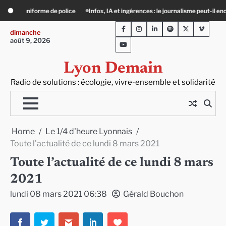
Skip
ingérences : le journalisme peut-il encore lutter ?
Précarité, canicule, solitude
to
Facebook
Instagram
LinkedIn
Spotify
Twitter
Viméo
content
dimanche
août 9, 2026
Youtube
Lyon Demain
Radio de solutions : écologie, vivre-ensemble et solidarité
Home
Le 1/4 d'heure Lyonnais
Toute l’actualité de ce lundi 8 mars 2021
Toute l’actualité de ce lundi 8 mars
2021
lundi 08 mars 2021 06:38
Gérald Bouchon