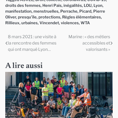
droits des femmes
,
Henri Pais
,
inégalités
,
LOU
,
Lyon
,
manifestation
,
menstruelles
,
Perrache
,
Picard
,
Pierre
Oliver
,
presqu'île
,
protections
,
Règles élémentaires
,
Rillieux
,
urbaines
,
Vincendet
,
violences
,
WTA
8 mars 2021 : une visite à
Marine : « des métiers
Navigation
la rencontre des femmes
accessibles et
de
qui ont marqué Lyon…
valorisants »
l’article
A lire aussi