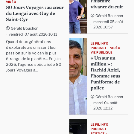
l’histoire
VIDÉO
vivante du cuir
80 Jours Voyages : au cœur
du Lengai avec Guy de
Gérald Bouchon
Saint-Cyr
mercredi 05 août
2026 16:57
Gérald Bouchon
vendredi 07 août 2026 10:11
Quand deux générations
LE FIL INFO
d'explorateurs unissent leur
PODCAST
VIDÉO
VIE PUBLIQUE
passion sur le volcan le plus
« Un sur un
étrange de la planète... En juin
million » :
2026, l'agence spécialisée 80
Rachid Azizi,
Jours Voyages a…
l’homme sous
l’uniforme de
police
Gérald Bouchon
mardi 04 août
2026 12:32
LE FIL INFO
PODCAST
SCIENCE