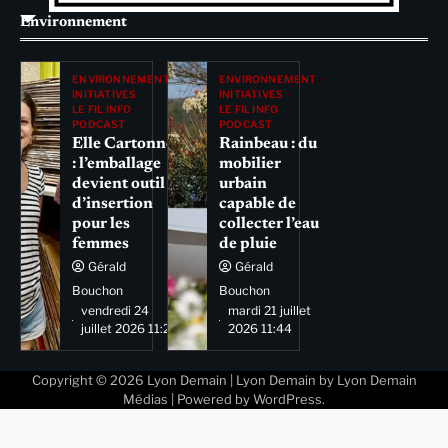
Environnement
ENVIRONNEMENT
ENVIRONNEMENT
INITIATIVES
INITIATIVES
LE FIL INFO
LE FIL INFO
PODCAST
PODCAST
Elle Cartonne
Rainbeau : du
: l’emballage
mobilier
devient outil
urbain
d’insertion
capable de
pour les
collecter l’eau
femmes
de pluie
Gérald
Gérald
Bouchon
Bouchon
vendredi 24
mardi 21 juillet
juillet 2026 11:29
2026 11:44
Copyright © 2026
Lyon Demain
| Lyon Demain by
Lyon Demain
Médias
| Powered by
WordPress
.