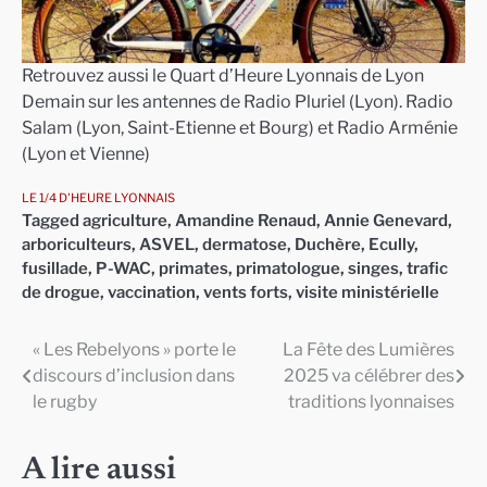
Retrouvez aussi le Quart d’Heure Lyonnais de Lyon
Demain sur les antennes de Radio Pluriel (Lyon). Radio
Salam (Lyon, Saint-Etienne et Bourg) et Radio Arménie
(Lyon et Vienne)
LE 1/4 D'HEURE LYONNAIS
Tagged
agriculture
,
Amandine Renaud
,
Annie Genevard
,
arboriculteurs
,
ASVEL
,
dermatose
,
Duchère
,
Ecully
,
fusillade
,
P-WAC
,
primates
,
primatologue
,
singes
,
trafic
de drogue
,
vaccination
,
vents forts
,
visite ministérielle
« Les Rebelyons » porte le
La Fête des Lumières
Navigation
discours d’inclusion dans
2025 va célébrer des
de
le rugby
traditions lyonnaises
l’article
A lire aussi