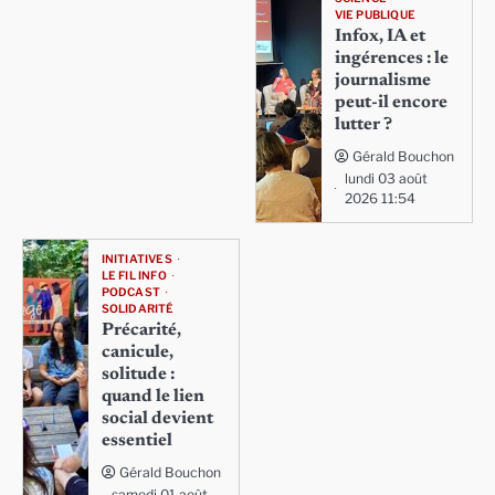
VIE PUBLIQUE
Infox, IA et
ingérences : le
journalisme
peut-il encore
lutter ?
Gérald Bouchon
lundi 03 août
2026 11:54
INITIATIVES
LE FIL INFO
PODCAST
SOLIDARITÉ
Précarité,
canicule,
solitude :
quand le lien
social devient
essentiel
Gérald Bouchon
samedi 01 août