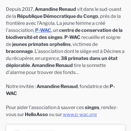
Depuis 2017,
Amandine Renaud
vit dans le sud-ouest
de la
République Démocratique du Congo
, près de la
frontière avec l’Angola. La jeune femme a créé
l’association,
P-WAC
, un
centre de conservation de la
biodiversité et des singes
.
P-WAC
recueille et soigne
de
jeunes primates orphelins
, victimes de
braconnage
. L’association dont le siège est à Décines a
du récupérer, en urgence,
38 primates dans un état
déplorable
.
Amandine Renaud
tire la sonnette
d’alarme pour trouver des fonds…
Notre invitée :
Amandine Renaud
, fondatrice de
P-
WAC
Pour aider l’association à sauver ces
singes
, rendez-
vous sur
HelloAsso
ou sur
www.p-wac.org