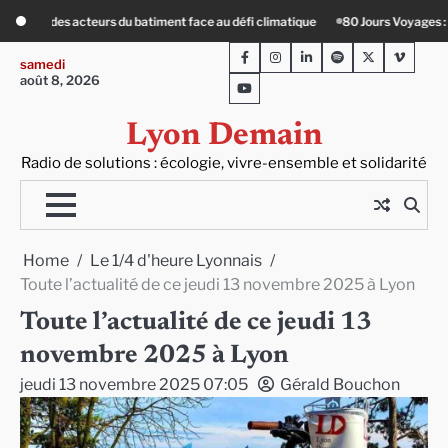
Skip
matique
80 Jours Voyages : au cœur du Lengai avec Guy de Saint-Cyr
Le 
to
Facebook
Instagram
LinkedIn
Spotify
Twitter
Viméo
content
samedi
août 8, 2026
Youtube
Lyon Demain
Radio de solutions : écologie, vivre-ensemble et solidarité
Home
Le 1/4 d'heure Lyonnais
Toute l’actualité de ce jeudi 13 novembre 2025 à Lyon
Toute l’actualité de ce jeudi 13
novembre 2025 à Lyon
jeudi 13 novembre 2025 07:05
Gérald Bouchon