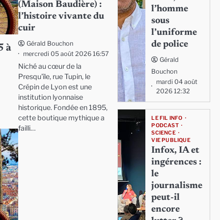
(Maison Baudière) :
l’homme
l’histoire vivante du
sous
cuir
l’uniforme
de police
Gérald Bouchon
5 à
mercredi 05 août 2026 16:57
Gérald
Niché au cœur de la
Bouchon
Presqu'île, rue Tupin, le
mardi 04 août
Crépin de Lyon est une
2026 12:32
institution lyonnaise
historique. Fondée en 1895,
cette boutique mythique a
LE FIL INFO
PODCAST
failli…
SCIENCE
VIE PUBLIQUE
Infox, IA et
ingérences :
le
journalisme
peut-il
encore