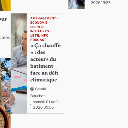
2026 13:25
our
AMÉNAGEMENT
ECONOMIE
ENERGIE
INITIATIVES
LE FIL INFO
 cafés
PODCAST
« Ça chauffe
» : des
acteurs du
batiment
face au défi
climatique
Gérald
Bouchon
samedi 01 août
2026 09:56