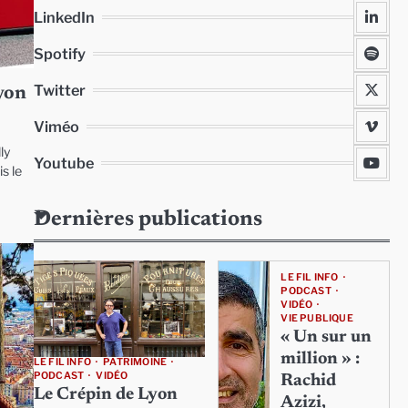
LinkedIn
Spotify
Twitter
Lyon
Viméo
ly
Youtube
s le
Dernières publications
LE FIL INFO
PODCAST
VIDÉO
VIE PUBLIQUE
« Un sur un
million » :
LE FIL INFO
PATRIMOINE
PODCAST
VIDÉO
Rachid
Le Crépin de Lyon
Azizi,