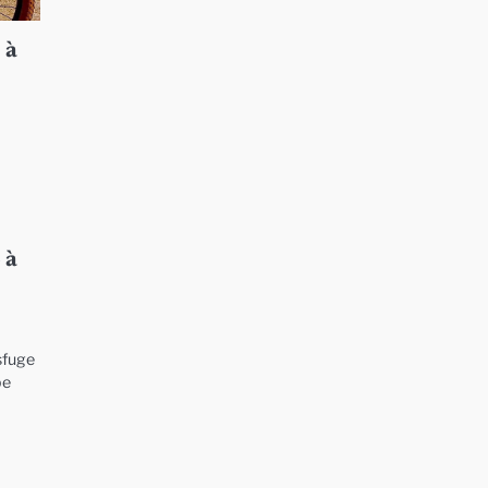
 à
 à
sfuge
pe