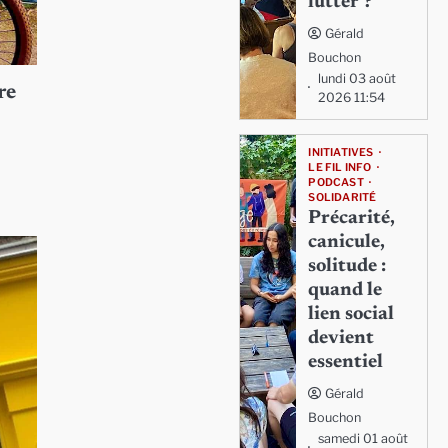
lutter ?
Gérald
Bouchon
lundi 03 août
re
2026 11:54
INITIATIVES
LE FIL INFO
PODCAST
SOLIDARITÉ
Précarité,
canicule,
solitude :
quand le
lien social
devient
essentiel
Gérald
Bouchon
samedi 01 août