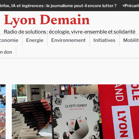
urnalisme peut-il encore lutter ?
Précarité, canicule, solitude : quand l
Lyon Demain
Radio de solutions : écologie, vivre-ensemble et solidarité
conomie
Energie
Environnement
Initiatives
Mobili
un don