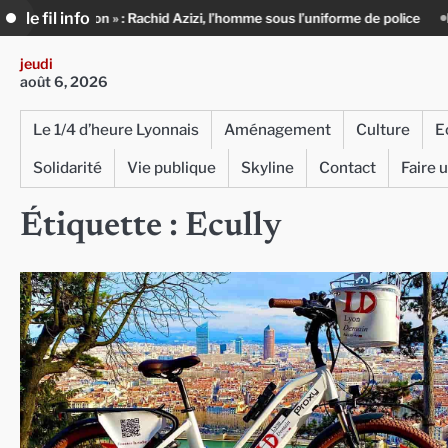
Skip
le fil info
Azizi, l’homme sous l’uniforme de police
Infox, IA et ingérences : le jo
to
content
jeudi
août 6, 2026
Le 1/4 d’heure Lyonnais
Aménagement
Culture
E
Solidarité
Vie publique
Skyline
Contact
Faire 
Étiquette :
Ecully