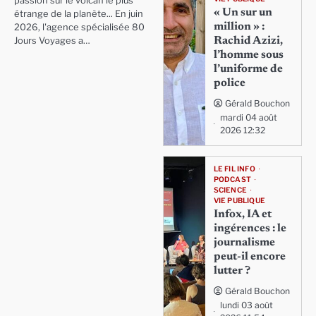
passion sur le volcan le plus
« Un sur un
étrange de la planète... En juin
million » :
2026, l'agence spécialisée 80
Rachid Azizi,
Jours Voyages a…
l’homme sous
l’uniforme de
police
Gérald Bouchon
mardi 04 août
2026 12:32
LE FIL INFO
PODCAST
SCIENCE
VIE PUBLIQUE
Infox, IA et
ingérences : le
journalisme
peut-il encore
lutter ?
Gérald Bouchon
lundi 03 août