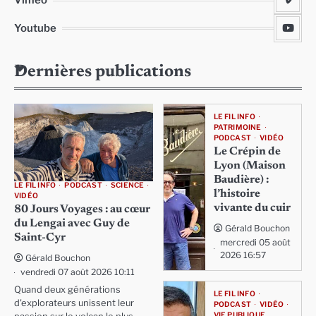
Youtube
Dernières publications
LE FIL INFO
PATRIMOINE
PODCAST
VIDÉO
Le Crépin de
Lyon (Maison
Baudière) :
LE FIL INFO
PODCAST
SCIENCE
l’histoire
VIDÉO
vivante du cuir
80 Jours Voyages : au cœur
du Lengai avec Guy de
Gérald Bouchon
Saint-Cyr
mercredi 05 août
2026 16:57
Gérald Bouchon
vendredi 07 août 2026 10:11
Quand deux générations
LE FIL INFO
d'explorateurs unissent leur
PODCAST
VIDÉO
VIE PUBLIQUE