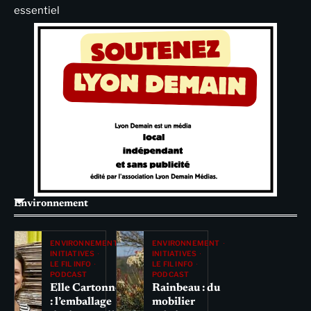
essentiel
Environnement
ENVIRONNEMENT
ENVIRONNEMENT
INITIATIVES
INITIATIVES
LE FIL INFO
LE FIL INFO
PODCAST
PODCAST
Elle Cartonne
Rainbeau : du
: l’emballage
mobilier