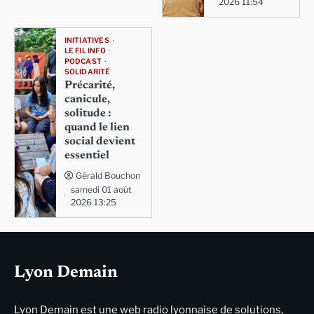
2026 11:54
INITIATIVES
LE FIL INFO
PODCAST
SOLIDARITÉ
Précarité,
canicule,
solitude :
quand le lien
social devient
essentiel
Gérald Bouchon
samedi 01 août
2026 13:25
Lyon Demain
Lyon Demain est une web radio lyonnaise de solutions,