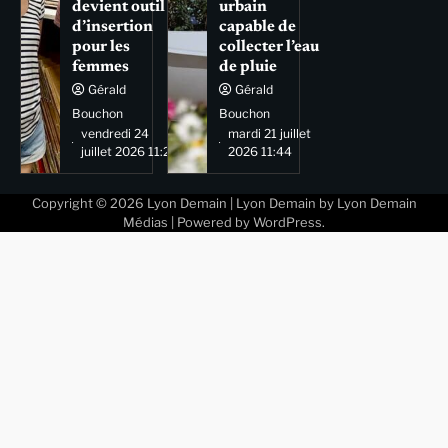
devient outil
urbain
d’insertion
capable de
pour les
collecter l’eau
femmes
de pluie
Gérald
Gérald
Bouchon
Bouchon
vendredi 24
mardi 21 juillet
juillet 2026 11:29
2026 11:44
Copyright © 2026
Lyon Demain
| Lyon Demain by
Lyon Demain
Médias
| Powered by
WordPress
.