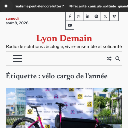
Skip
re lutter ?
Précarité, canicule, solitude : quand le lien social devient essentiel
to
Facebook
Instagram
LinkedIn
Spotify
Twitter
Viméo
content
samedi
août 8, 2026
Youtube
Lyon Demain
Radio de solutions : écologie, vivre-ensemble et solidarité
Étiquette :
vélo cargo de l'année