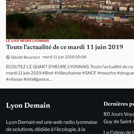
LE 1/4 D'HEURE LYONNAIS
Toute l’actualité de ce mardi 11 juin 2019
mardi 11 juin 2019 05:08
Gérald Bouchon
ECOUTEZ LE QUART D’HEURE LYONNAIS Toute l’actualité de ce
mardi 11 juin 2019 #Bret #Villeurbanne #SNCF #meurtre #drogue
#vitesse #intelligence…
Dernières p
Lyon Demain
80 Jours Voya
Guy de Saint-
Lyon Demain est une web radio lyonnaise
de solutions, dédiée à l’écologie, à la
Le Crépin de 