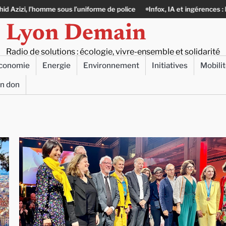
sous l’uniforme de police
Infox, IA et ingérences : le journalisme peut-
Lyon Demain
Radio de solutions : écologie, vivre-ensemble et solidarité
conomie
Energie
Environnement
Initiatives
Mobili
un don