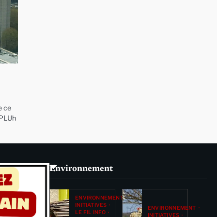
e ce
#PLUh
Environnement
ENVIRONNEMENT
INITIATIVES
ENVIRONNEMENT
LE FIL INFO
INITIATIVES