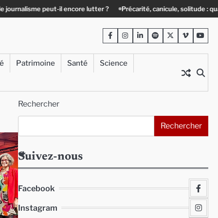
il encore lutter ?
Précarité, canicule, solitude : quand le lien social d
Facebook
Instagram
LinkedIn
Spotify
Twitter
Viméo
Yout
té
Patrimoine
Santé
Science
Rechercher
Rechercher
Suivez-nous
Facebook
Instagram