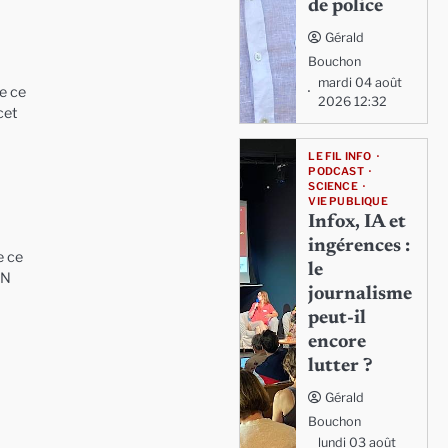
de police
Gérald
Bouchon
mardi 04 août
e ce
2026 12:32
cet
LE FIL INFO
PODCAST
SCIENCE
VIE PUBLIQUE
Infox, IA et
ingérences :
e ce
le
AN
journalisme
peut-il
encore
lutter ?
Gérald
Bouchon
lundi 03 août