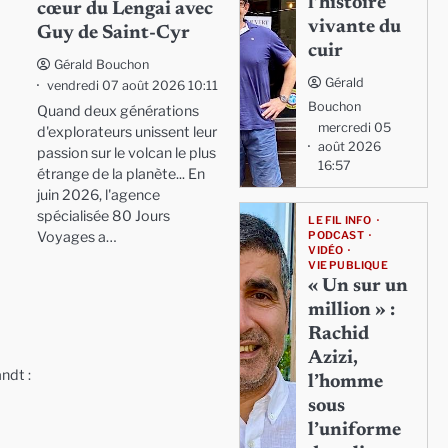
l’histoire
cœur du Lengai avec
vivante du
Guy de Saint-Cyr
cuir
Gérald Bouchon
Gérald
vendredi 07 août 2026 10:11
Bouchon
Quand deux générations
mercredi 05
d'explorateurs unissent leur
août 2026
passion sur le volcan le plus
16:57
étrange de la planète... En
juin 2026, l'agence
spécialisée 80 Jours
LE FIL INFO
Voyages a…
PODCAST
VIDÉO
VIE PUBLIQUE
« Un sur un
million » :
Rachid
Azizi,
ndt :
l’homme
sous
l’uniforme