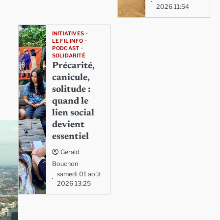
2026 11:54
INITIATIVES
LE FIL INFO
PODCAST
SOLIDARITÉ
Précarité,
canicule,
solitude :
quand le
lien social
devient
essentiel
Gérald
Bouchon
samedi 01 août
2026 13:25