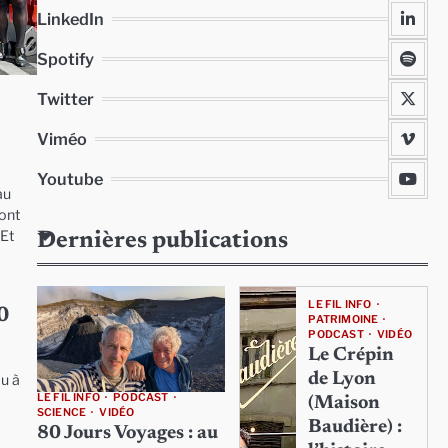
LinkedIn
Spotify
Twitter
x
Viméo
Youtube
au
ont
 Et
Dernières publications
…
LE FIL INFO
20
PATRIMOINE
PODCAST
VIDÉO
Le Crépin
de Lyon
u à
LE FIL INFO
PODCAST
(Maison
SCIENCE
VIDÉO
Baudière) :
80 Jours Voyages : au