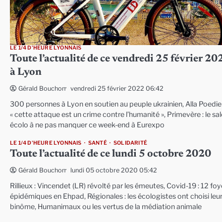
LE 1/4 D'HEURE LYONNAIS
Toute l’actualité de ce vendredi 25 février 20
à Lyon
vendredi 25 février 2022 06:42
Gérald Bouchon
300 personnes à Lyon en soutien au peuple ukrainien, Alla Poedie 
« cette attaque est un crime contre l’humanité », Primevère : le sa
écolo à ne pas manquer ce week-end à Eurexpo
LE 1/4 D'HEURE LYONNAIS
SANTÉ
SOLIDARITÉ
Toute l’actualité de ce lundi 5 octobre 2020
lundi 05 octobre 2020 05:42
Gérald Bouchon
Rillieux : Vincendet (LR) révolté par les émeutes, Covid-19 : 12 foy
épidémiques en Ehpad, Régionales : les écologistes ont choisi leu
binôme, Humanimaux ou les vertus de la médiation animale