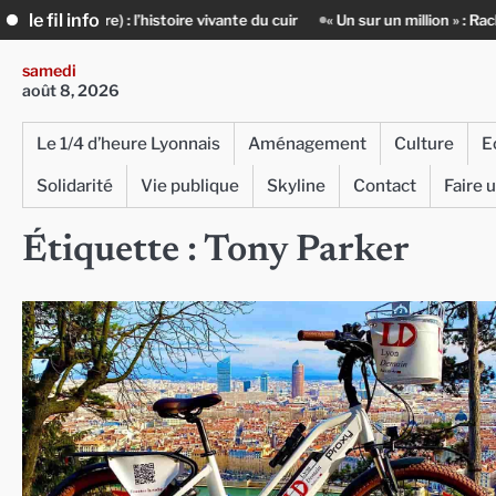
Skip
le fil info
’histoire vivante du cuir
« Un sur un million » : Rachid Azizi, l’homme 
to
content
samedi
août 8, 2026
Le 1/4 d’heure Lyonnais
Aménagement
Culture
E
Solidarité
Vie publique
Skyline
Contact
Faire 
Étiquette :
Tony Parker