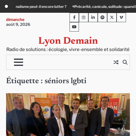
Skip
encore lutter ?
Précarité, canicule, solitude : quand le lien social devient esse
to
Facebook
Instagram
LinkedIn
Spotify
Twitter
Viméo
content
dimanche
août 9, 2026
Youtube
Lyon Demain
Radio de solutions : écologie, vivre-ensemble et solidarité
Étiquette :
séniors lgbti