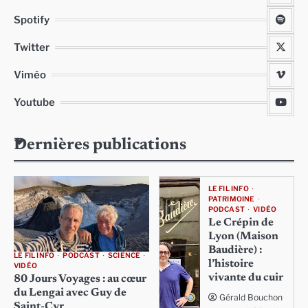
Spotify
Twitter
Viméo
Youtube
Dernières publications
LE FIL INFO
PATRIMOINE
PODCAST
VIDÉO
Le Crépin de
Lyon (Maison
Baudière) :
LE FIL INFO
PODCAST
SCIENCE
l’histoire
VIDÉO
vivante du cuir
80 Jours Voyages : au cœur
du Lengai avec Guy de
Gérald Bouchon
Saint-Cyr