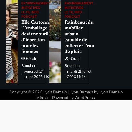
ENVIRONNEMENT
ENVIRONNEMENT
INITIATIVES
INITIATIVES
LE FIL INFO
LE FIL INFO
PODCAST
PODCAST
Elle Cartonne
Rainbeau : du
: l’emballage
mobilier
devient outil
urbain
d’insertion
capable de
pour les
collecter l’eau
femmes
de pluie
Gérald
Gérald
Bouchon
Bouchon
vendredi 24
mardi 21 juillet
juillet 2026 11:29
2026 11:44
Copyright © 2026
Lyon Demain
| Lyon Demain by
Lyon Demain
Médias
| Powered by
WordPress
.