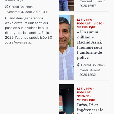
mercredi 05 août
2026 16:57
Gérald Bouchon
vendredi 07 août 2026 10:11
Quand deux générations
LE FIL INFO
d'explorateurs unissent leur
PODCAST
VIDÉO
VIE PUBLIQUE
passion sur le volcan le plus
« Un sur un
étrange de la planète... En juin
million » :
2026, l'agence spécialisée 80
Rachid Azizi,
Jours Voyages a…
l’homme sous
l’uniforme de
police
Gérald Bouchon
mardi 04 août
2026 12:32
LE FIL INFO
PODCAST
SCIENCE
VIE PUBLIQUE
Infox, IA et
ingérences : le