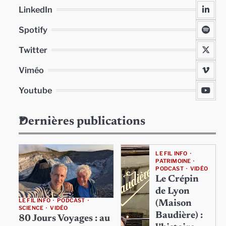
LinkedIn
Spotify
Twitter
Viméo
Youtube
Dernières publications
LE FIL INFO
PATRIMOINE
PODCAST
VIDÉO
Le Crépin
de Lyon
LE FIL INFO
PODCAST
(Maison
SCIENCE
VIDÉO
Baudière) :
80 Jours Voyages : au