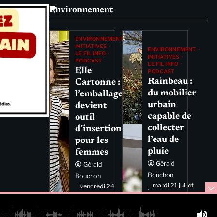
Environnement
ENVIRONNEMENT
INITIATIVES
ENVIRONNEMENT
LE FIL INFO
INITIATIVES
PODCAST
LE FIL INFO
Elle
PODCAST
Rainbeau :
Cartonne :
du mobilier
l’emballage
urbain
devient
capable de
outil
collecter
d’insertion
l’eau de
pour les
pluie
femmes
Gérald
Gérald
Bouchon
Bouchon
mardi 21 juillet
vendredi 24
2026 11:44
juillet 2026
11:29