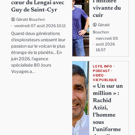
l’histoire
cœur du Lengai avec
vivante du
Guy de Saint-Cyr
cuir
Gérald Bouchon
Gérald
vendredi 07 août 2026 10:11
Bouchon
Quand deux générations
mercredi 05
d'explorateurs unissent leur
août 2026
passion sur le volcan le plus
16:57
étrange de la planète... En
juin 2026, l'agence
spécialisée 80 Jours
LE FIL INFO
Voyages a…
PODCAST
VIDÉO
VIE PUBLIQUE
« Un sur un
million » :
Rachid
Azizi,
l’homme
sous
l’uniforme