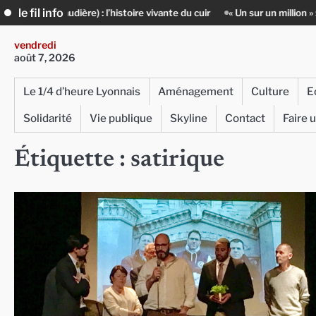
Skip
le fil info
audière) : l’histoire vivante du cuir
« Un sur un million » : Rachid Azi
to
content
vendredi
août 7, 2026
Le 1/4 d’heure Lyonnais
Aménagement
Culture
E
Solidarité
Vie publique
Skyline
Contact
Faire 
Étiquette :
satirique