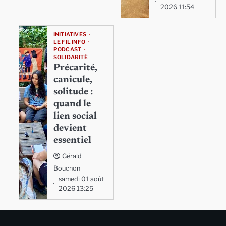
2026 11:54
INITIATIVES
LE FIL INFO
PODCAST
SOLIDARITÉ
Précarité,
canicule,
solitude :
quand le
lien social
devient
essentiel
Gérald
Bouchon
samedi 01 août
2026 13:25