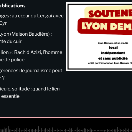
ublications
ges : au cœur du Lengai avec
Cyr
Lyon (Maison Baudière) :
nte du cuir
llion » : Rachid Azizi, l’homme
me de police
ngérences : le journalisme peut-
r ?
cule, solitude : quand le lien
 essentiel