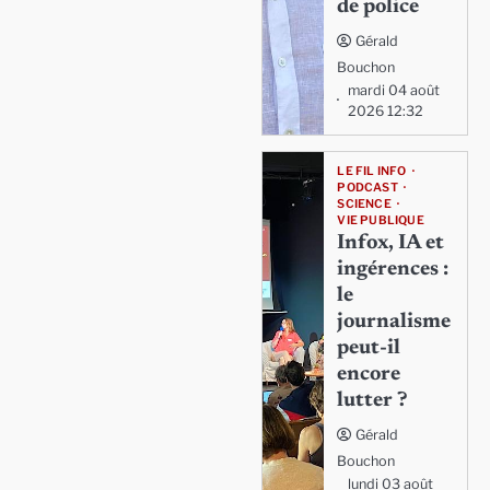
de police
Gérald
Bouchon
mardi 04 août
2026 12:32
LE FIL INFO
PODCAST
SCIENCE
VIE PUBLIQUE
Infox, IA et
ingérences :
le
journalisme
peut-il
encore
lutter ?
Gérald
Bouchon
lundi 03 août