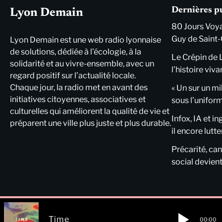
Dernières p
Lyon Demain
80 Jours Voya
Guy de Saint-
Lyon Demain est une web radio lyonnaise
de solutions, dédiée à l’écologie, à la
Le Crépin de 
solidarité et au vivre-ensemble, avec un
l’histoire viva
regard positif sur l’actualité locale.
Chaque jour, la radio met en avant des
« Un sur un mi
initiatives citoyennes, associatives et
sous l’unifor
culturelles qui améliorent la qualité de vie et
Infox, IA et i
préparent une ville plus juste et plus durable.
il encore lutte
Précarité, cani
social devient
Time
00:00