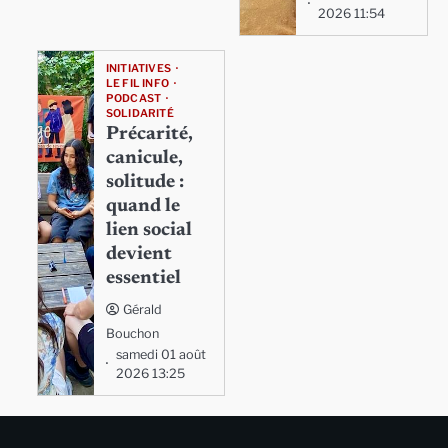
2026 11:54
INITIATIVES
LE FIL INFO
PODCAST
SOLIDARITÉ
Précarité,
canicule,
solitude :
quand le
lien social
devient
essentiel
Gérald
Bouchon
samedi 01 août
2026 13:25