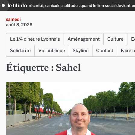
Skip
le fil info
Précarité, canicule, solitude : quand le lien social devient essentiel
to
content
samedi
août 8, 2026
Le 1/4 d’heure Lyonnais
Aménagement
Culture
E
Solidarité
Vie publique
Skyline
Contact
Faire 
Étiquette :
Sahel