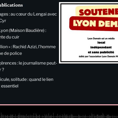
ublications
ges : au cœur du Lengai avec
Cyr
Lyon (Maison Baudière) :
nte du cuir
llion » : Rachid Azizi, l’homme
me de police
ngérences : le journalisme peut-
r ?
cule, solitude : quand le lien
 essentiel