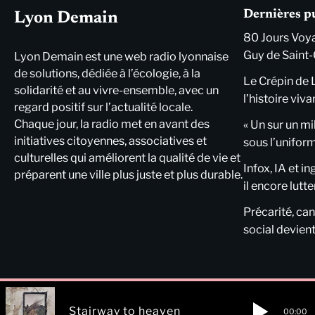
Dernières p
Lyon Demain
80 Jours Voya
Guy de Saint-
Lyon Demain est une web radio lyonnaise
de solutions, dédiée à l’écologie, à la
Le Crépin de 
solidarité et au vivre-ensemble, avec un
l’histoire viva
regard positif sur l’actualité locale.
Chaque jour, la radio met en avant des
« Un sur un mi
initiatives citoyennes, associatives et
sous l’unifor
culturelles qui améliorent la qualité de vie et
Infox, IA et i
préparent une ville plus juste et plus durable.
il encore lutte
Précarité, cani
social devient
Stairway to heaven
00:00