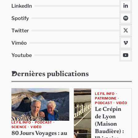
LinkedIn
Spotify
Twitter
Viméo
Youtube
Dernières publications
LE FIL INFO
PATRIMOINE
PODCAST
VIDÉO
Le Crépin
de Lyon
LE FIL INFO
PODCAST
(Maison
SCIENCE
VIDÉO
Baudière) :
80 Jours Voyages : au