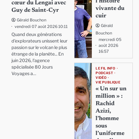
l’histoire
cœur du Lengai avec
vivante du
Guy de Saint-Cyr
cuir
Gérald Bouchon
Gérald
vendredi 07 août 2026 10:11
Bouchon
Quand deux générations
mercredi 05
d'explorateurs unissent leur
août 2026
passion sur le volcan le plus
16:57
étrange de la planète... En
juin 2026, l'agence
spécialisée 80 Jours
LE FIL INFO
Voyages a…
PODCAST
VIDÉO
VIE PUBLIQUE
« Un sur un
million » :
Rachid
Azizi,
l’homme
sous
l’uniforme