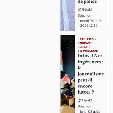
de police
Gérald
Bouchon
mardi 04 août
2026 12:32
LE FIL INFO
PODCAST
SCIENCE
VIE PUBLIQUE
Infox, IA et
ingérences :
le
journalisme
peut-il
encore
lutter ?
Gérald
Bouchon
lundi 03 août