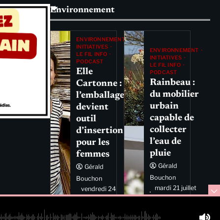
Environnement
ENVIRONNEMENT
INITIATIVES
ENVIRONNEMENT
LE FIL INFO
INITIATIVES
PODCAST
LE FIL INFO
Elle
PODCAST
Rainbeau :
Cartonne :
du mobilier
l’emballage
urbain
devient
capable de
outil
collecter
d’insertion
l’eau de
pour les
pluie
femmes
Gérald
Gérald
Bouchon
Bouchon
mardi 21 juillet
vendredi 24
2026 11:44
juillet 2026
11:29