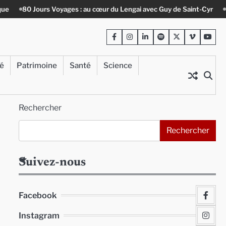
ours Voyages : au cœur du Lengai avec Guy de Saint-Cyr
Le Crépin de
Facebook
Instagram
LinkedIn
Spotify
Twitter
Viméo
Yout
té
Patrimoine
Santé
Science
Rechercher
Rechercher
Suivez-nous
Facebook
Instagram