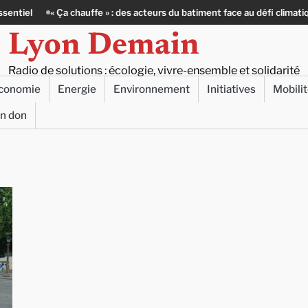
« Ça chauffe » : des acteurs du batiment face au défi climatique
80 J
Lyon Demain
Radio de solutions : écologie, vivre-ensemble et solidarité
conomie
Energie
Environnement
Initiatives
Mobili
un don