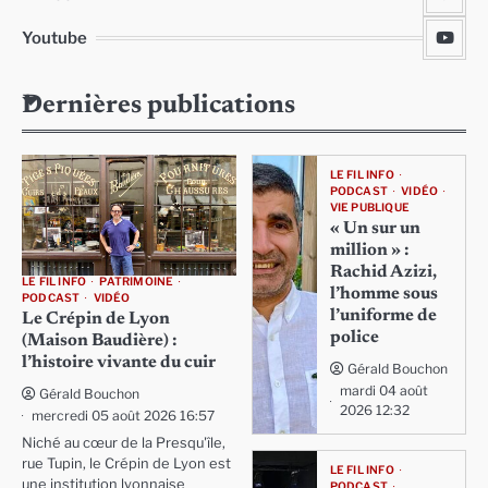
Youtube
Dernières publications
LE FIL INFO
PODCAST
VIDÉO
VIE PUBLIQUE
« Un sur un
million » :
Rachid Azizi,
LE FIL INFO
PATRIMOINE
l’homme sous
PODCAST
VIDÉO
l’uniforme de
Le Crépin de Lyon
police
(Maison Baudière) :
l’histoire vivante du cuir
Gérald Bouchon
mardi 04 août
Gérald Bouchon
2026 12:32
mercredi 05 août 2026 16:57
Niché au cœur de la Presqu'île,
rue Tupin, le Crépin de Lyon est
LE FIL INFO
une institution lyonnaise
PODCAST