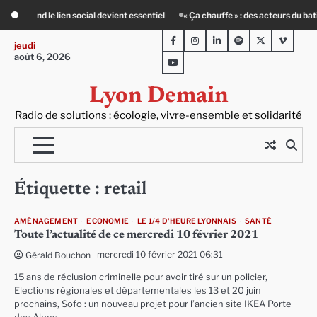
Skip
ial devient essentiel
« Ça chauffe » : des acteurs du batiment face au défi cl
to
Facebook
Instagram
LinkedIn
Spotify
Twitter
Viméo
content
jeudi
août 6, 2026
Youtube
Lyon Demain
Radio de solutions : écologie, vivre-ensemble et solidarité
Étiquette :
retail
AMÉNAGEMENT
ECONOMIE
LE 1/4 D'HEURE LYONNAIS
SANTÉ
Toute l’actualité de ce mercredi 10 février 2021
mercredi 10 février 2021 06:31
Gérald Bouchon
15 ans de réclusion criminelle pour avoir tiré sur un policier,
Elections régionales et départementales les 13 et 20 juin
prochains, Sofo : un nouveau projet pour l’ancien site IKEA Porte