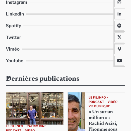
Instagram
LinkedIn
Spotify
Twitter
Viméo
Youtube
Dernières publications
LE FIL INFO
PODCAST
VIDÉO
VIE PUBLIQUE
« Un sur un
million » :
Rachid Azizi,
LE FIL INFO
PATRIMOINE
l’homme sous
PODCAST
VIDÉO