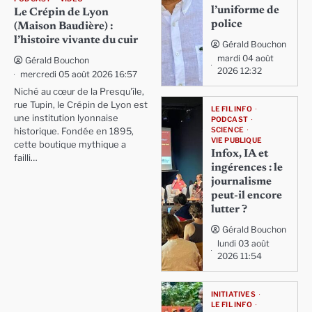
l’uniforme de
Le Crépin de Lyon
police
(Maison Baudière) :
l’histoire vivante du cuir
Gérald Bouchon
mardi 04 août
Gérald Bouchon
2026 12:32
mercredi 05 août 2026 16:57
Niché au cœur de la Presqu'île,
rue Tupin, le Crépin de Lyon est
LE FIL INFO
une institution lyonnaise
PODCAST
SCIENCE
historique. Fondée en 1895,
VIE PUBLIQUE
cette boutique mythique a
Infox, IA et
failli…
ingérences : le
journalisme
peut-il encore
lutter ?
Gérald Bouchon
lundi 03 août
2026 11:54
INITIATIVES
LE FIL INFO