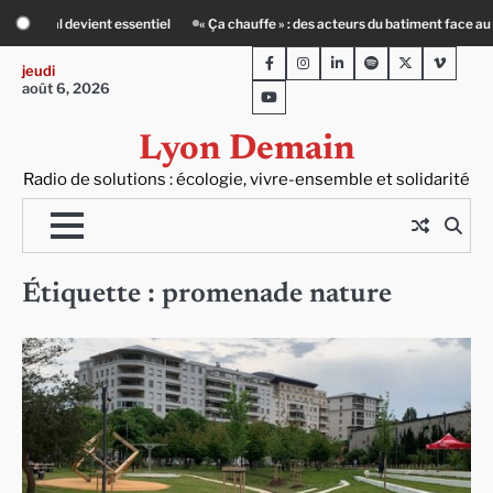
Skip
iel
« Ça chauffe » : des acteurs du batiment face au défi climatique
Entou
to
Facebook
Instagram
LinkedIn
Spotify
Twitter
Viméo
content
jeudi
août 6, 2026
Youtube
Lyon Demain
Radio de solutions : écologie, vivre-ensemble et solidarité
Étiquette :
promenade nature