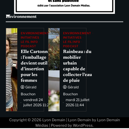
Environnement
ENVIRONNEMENT
ENVIRONNEMENT
INITIATIVES
INITIATIVES
LE FIL INFO
LE FIL INFO
PODCAST
PODCAST
Elle Cartonne
Rainbeau : du
: l’emballage
mobilier
devient outil
urbain
d’insertion
capable de
pour les
collecter l’eau
femmes
de pluie
Gérald
Gérald
Bouchon
Bouchon
vendredi 24
mardi 21 juillet
juillet 2026 11:29
2026 11:44
Copyright © 2026
Lyon Demain
| Lyon Demain by
Lyon Demain
Médias
| Powered by
WordPress
.