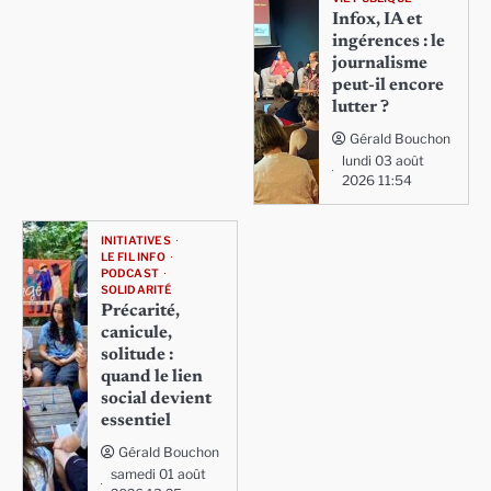
Infox, IA et
ingérences : le
journalisme
peut-il encore
lutter ?
Gérald Bouchon
lundi 03 août
2026 11:54
INITIATIVES
LE FIL INFO
PODCAST
SOLIDARITÉ
Précarité,
canicule,
solitude :
quand le lien
social devient
essentiel
Gérald Bouchon
samedi 01 août