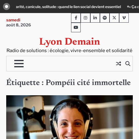
Skip
, solitude : quand le lien social devient essentiel
« Ça chauffe » : des acteurs
to
Facebook
Instagram
LinkedIn
Spotify
Twitter
Viméo
content
samedi
août 8, 2026
Youtube
Lyon Demain
Radio de solutions : écologie, vivre-ensemble et solidarité
Étiquette :
Pompéii cité immortelle