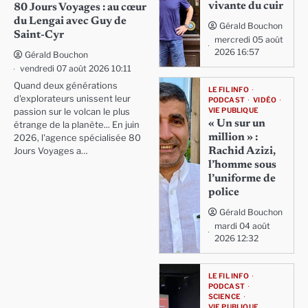
vivante du cuir
80 Jours Voyages : au cœur
du Lengai avec Guy de
Gérald Bouchon
Saint-Cyr
mercredi 05 août
2026 16:57
Gérald Bouchon
vendredi 07 août 2026 10:11
Quand deux générations
LE FIL INFO
d'explorateurs unissent leur
PODCAST
VIDÉO
VIE PUBLIQUE
passion sur le volcan le plus
« Un sur un
étrange de la planète... En juin
million » :
2026, l'agence spécialisée 80
Rachid Azizi,
Jours Voyages a…
l’homme sous
l’uniforme de
police
Gérald Bouchon
mardi 04 août
2026 12:32
LE FIL INFO
PODCAST
SCIENCE
VIE PUBLIQUE