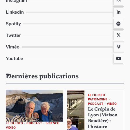
Instagram
LinkedIn
Spotify
Twitter
Viméo
Youtube
Dernières publications
LE FIL INFO
PATRIMOINE
PODCAST
VIDÉO
Le Crépin de
Lyon (Maison
Baudière) :
LE FIL INFO
PODCAST
SCIENCE
l’histoire
VIDÉO