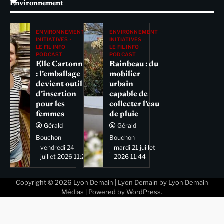
Environnement
ENVIRONNEMENT
ENVIRONNEMENT
INITIATIVES
INITIATIVES
LE FIL INFO
LE FIL INFO
PODCAST
PODCAST
Elle Cartonne
Rainbeau : du
: l’emballage
mobilier
devient outil
urbain
d’insertion
capable de
pour les
collecter l’eau
femmes
de pluie
Gérald
Gérald
Bouchon
Bouchon
vendredi 24
mardi 21 juillet
juillet 2026 11:29
2026 11:44
Copyright © 2026
Lyon Demain
| Lyon Demain by
Lyon Demain
Médias
| Powered by
WordPress
.