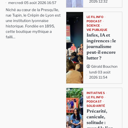
2026 12:32
mercredi 05 août 2026 16:57
Niché au cœur de la Presqu'île,
rue Tupin, le Crépin de Lyon est
LE FIL INFO
une institution lyonnaise
PODCAST
SCIENCE
historique. Fondée en 1895,
VIE PUBLIQUE
cette boutique mythique a
Infox, IA et
failli…
ingérences : le
journalisme
peut-il encore
lutter ?
Gérald Bouchon
lundi 03 août
2026 11:54
INITIATIVES
LE FIL INFO
PODCAST
SOLIDARITÉ
Précarité,
canicule,
solitude :