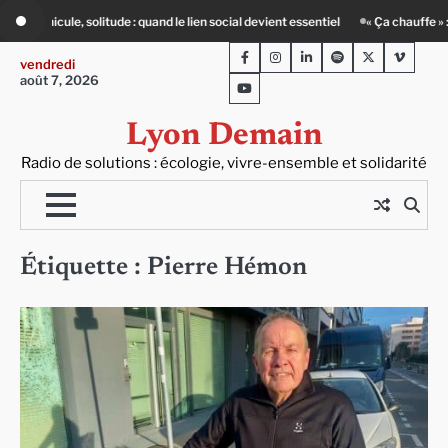
Skip
: quand le lien social devient essentiel
« Ça chauffe » : des acteurs du batimen
to
Facebook
Instagram
LinkedIn
Spotify
Twitter
Viméo
content
vendredi
août 7, 2026
Youtube
Lyon Demain
Radio de solutions : écologie, vivre-ensemble et solidarité
Étiquette :
Pierre Hémon