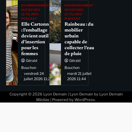
ENVIRONNEMENT
ENVIRONNEMENT
INITIATIVES
INITIATIVES
LE FIL INFO
LE FIL INFO
PODCAST
PODCAST
Elle Cartonne
Rainbeau : du
: l’emballage
mobilier
devient outil
urbain
d’insertion
capable de
pour les
collecter l’eau
femmes
de pluie
Gérald
Gérald
Bouchon
Bouchon
vendredi 24
mardi 21 juillet
juillet 2026 11:29
2026 11:44
Copyright © 2026
Lyon Demain
| Lyon Demain by
Lyon Demain
Médias
| Powered by
WordPress
.