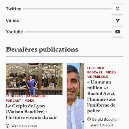
Twitter
Viméo
Youtube
Dernières publications
LE FIL INFO
PODCAST
VIDÉO
VIE PUBLIQUE
« Un sur un
million » :
Rachid Azizi,
LE FIL INFO
PATRIMOINE
l’homme sous
PODCAST
VIDÉO
l’uniforme de
Le Crépin de Lyon
police
(Maison Baudière) :
l’histoire vivante du cuir
Gérald Bouchon
mardi 04 août
Gérald Bouchon