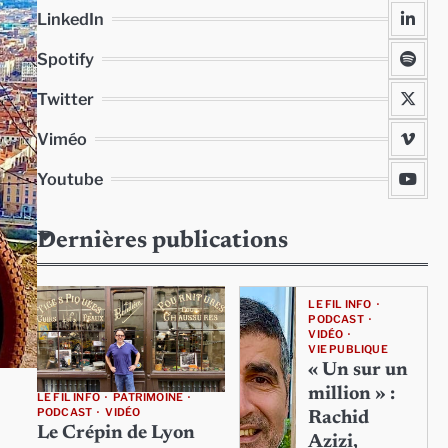
LinkedIn
Spotify
Twitter
Viméo
Youtube
Dernières publications
LE FIL INFO
PODCAST
VIDÉO
VIE PUBLIQUE
« Un sur un
million » :
LE FIL INFO
PATRIMOINE
PODCAST
VIDÉO
Rachid
Le Crépin de Lyon
Azizi,