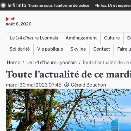
Skip
le fil info
e sous l’uniforme de police
Infox, IA et ingérences : le journalisme peut
to
content
jeudi
août 6, 2026
Le 1/4 d’heure Lyonnais
Aménagement
Culture
E
Solidarité
Vie publique
Skyline
Contact
Faire 
Home
Le 1/4 d'heure Lyonnais
Toute l’actualité de c
Toute l’actualité de ce mar
mardi 30 mai 2023 07:45
Gérald Bouchon