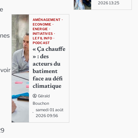
2026 13:25
le
AMÉNAGEMENT
ECONOMIE
ENERGIE
INITIATIVES
nnes
LE FIL INFO
PODCAST
« Ça chauffe
» : des
acteurs du
avoir
batiment
face au défi
climatique
Gérald
Bouchon
samedi 01 août
2026 09:56
29