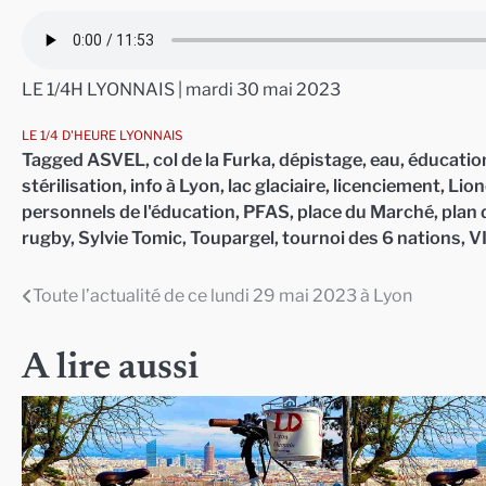
LE 1/4H LYONNAIS | mardi 30 mai 2023
LE 1/4 D'HEURE LYONNAIS
Tagged
ASVEL
,
col de la Furka
,
dépistage
,
eau
,
éducatio
stérilisation
,
info à Lyon
,
lac glaciaire
,
licenciement
,
Lion
personnels de l'éducation
,
PFAS
,
place du Marché
,
plan 
rugby
,
Sylvie Tomic
,
Toupargel
,
tournoi des 6 nations
,
V
Toute l’actualité de ce lundi 29 mai 2023 à Lyon
Navigation
de
A lire aussi
l’article