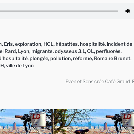
n
,
Eris
,
exploration
,
HCL
,
hépatites
,
hospitalité
,
incident de
el Rard
,
Lyon
,
migrants
,
odysseus 3.1
,
OL
,
perfluorés
,
d'hospitalité
,
plongée
,
pollution
,
réforme
,
Romane Brunet
,
IH
,
ville de Lyon
Even et Sens crée Café Grand-