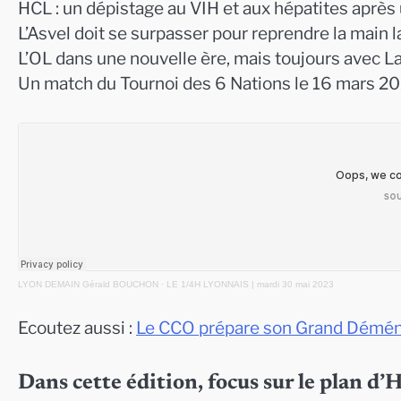
HCL : un dépistage au VIH et aux hépatites après u
L’Asvel doit se surpasser pour reprendre la main l
L’OL dans une nouvelle ère, mais toujours avec L
Un match du Tournoi des 6 Nations le 16 mars 2
LYON DEMAIN Gérald BOUCHON
·
LE 1/4H LYONNAIS | mardi 30 mai 2023
Ecoutez aussi :
Le CCO prépare son Grand Démé
Dans cette édition, focus sur le plan d’H