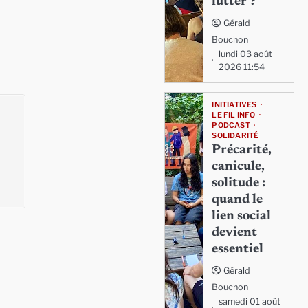
lutter ?
Gérald
Bouchon
lundi 03 août
2026 11:54
INITIATIVES
LE FIL INFO
PODCAST
SOLIDARITÉ
Précarité,
canicule,
solitude :
quand le
lien social
devient
essentiel
Gérald
Bouchon
samedi 01 août