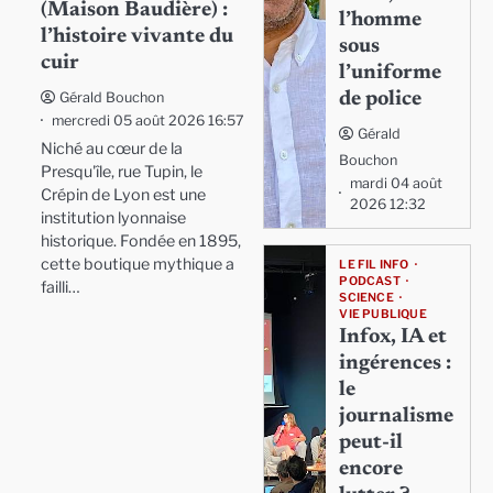
(Maison Baudière) :
l’homme
l’histoire vivante du
sous
cuir
l’uniforme
de police
Gérald Bouchon
mercredi 05 août 2026 16:57
Gérald
Niché au cœur de la
Bouchon
Presqu'île, rue Tupin, le
mardi 04 août
Crépin de Lyon est une
2026 12:32
institution lyonnaise
historique. Fondée en 1895,
cette boutique mythique a
LE FIL INFO
PODCAST
failli…
SCIENCE
VIE PUBLIQUE
Infox, IA et
ingérences :
le
journalisme
peut-il
encore