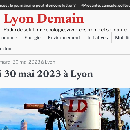
-il encore lutter ?
Précarité, canicule, solitude : quand le lien social 
Lyon Demain
Radio de solutions : écologie, vivre-ensemble et solidarité
conomie
Energie
Environnement
Initiatives
Mobili
un don
e mardi 30 mai 2023 à Lyon
di 30 mai 2023 à Lyon