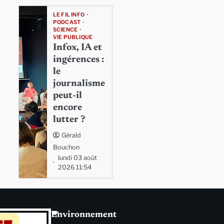
LE FIL INFO
PODCAST
SCIENCE
VIE PUBLIQUE
Infox, IA et
ingérences :
le
journalisme
peut-il
encore
lutter ?
Gérald
Bouchon
lundi 03 août
2026 11:54
Environnement