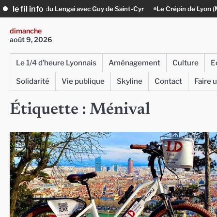
Skip
le fil info
du Lengai avec Guy de Saint-Cyr
Le Crépin de Lyon (Maison Baudière) :
to
content
dimanche
août 9, 2026
Le 1/4 d’heure Lyonnais
Aménagement
Culture
E
Solidarité
Vie publique
Skyline
Contact
Faire 
Étiquette :
Ménival