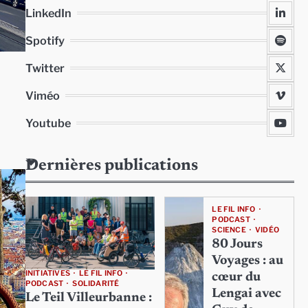
LinkedIn
Spotify
Twitter
Viméo
Youtube
…
Dernières publications
LE FIL INFO
PODCAST
SCIENCE
VIDÉO
80 Jours
Voyages : au
INITIATIVES
LE FIL INFO
cœur du
PODCAST
SOLIDARITÉ
Lengai avec
Le Teil Villeurbanne :