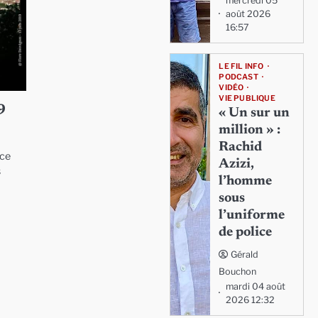
mercredi 05
août 2026
16:57
LE FIL INFO
PODCAST
VIDÉO
VIE PUBLIQUE
9
« Un sur un
million » :
Rachid
 ce
Azizi,
s
l’homme
sous
l’uniforme
de police
Gérald
Bouchon
mardi 04 août
2026 12:32