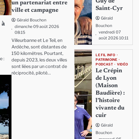
Guy de
un partenariat entre
Saint-Cyr
ville et campagne
Gérald
Gérald Bouchon
 à
Bouchon
dimanche 09 août 2026
vendredi 07
08:15
août 2026 10:11
Villeurbanne et Le Teil, en
Ardèche, sont distantes de
150 kilomètres. Pourtant,
LE FIL INFO
e :
depuis 2023, les deux villes
PATRIMOINE
PODCAST
VIDÉO
sont liées par un contrat de
Le Crépin
réciprocité, piloté…
de Lyon
(Maison
Baudière) :
l’histoire
vivante du
cuir
Gérald
Bouchon