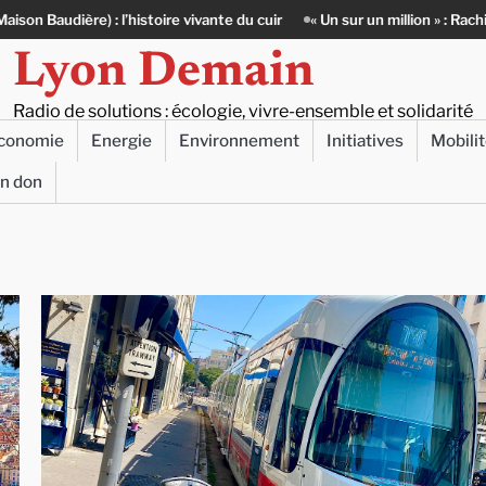
 l’histoire vivante du cuir
« Un sur un million » : Rachid Azizi, l’homm
Lyon Demain
Radio de solutions : écologie, vivre-ensemble et solidarité
conomie
Energie
Environnement
Initiatives
Mobili
un don