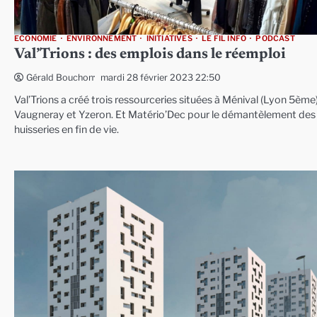
ECONOMIE
ENVIRONNEMENT
INITIATIVES
LE FIL INFO
PODCAST
Val’Trions : des emplois dans le réemploi
mardi 28 février 2023 22:50
Gérald Bouchon
Val’Trions a créé trois ressourceries situées à Ménival (Lyon 5ème)
Vaugneray et Yzeron. Et Matério’Dec pour le démantèlement des
huisseries en fin de vie.