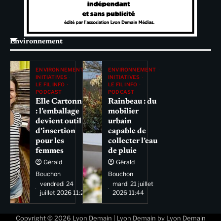
Environnement
ENVIRONNEMENT
ENVIRONNEMENT
INITIATIVES
INITIATIVES
LE FIL INFO
LE FIL INFO
PODCAST
PODCAST
Elle Cartonne
Rainbeau : du
: l’emballage
mobilier
devient outil
urbain
d’insertion
capable de
pour les
collecter l’eau
femmes
de pluie
Gérald
Gérald
Bouchon
Bouchon
vendredi 24
mardi 21 juillet
juillet 2026 11:29
2026 11:44
Copyright © 2026
Lyon Demain
| Lyon Demain by
Lyon Demain