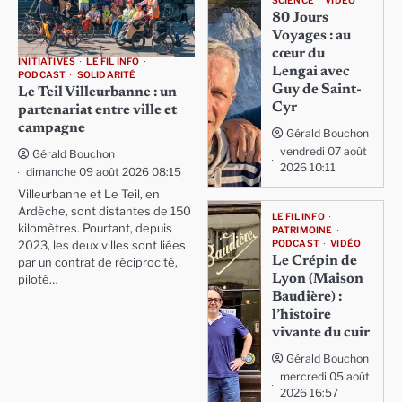
SCIENCE
VIDÉO
80 Jours
Voyages : au
cœur du
INITIATIVES
LE FIL INFO
Lengai avec
PODCAST
SOLIDARITÉ
Guy de Saint-
Le Teil Villeurbanne : un
Cyr
partenariat entre ville et
campagne
Gérald Bouchon
vendredi 07 août
Gérald Bouchon
2026 10:11
dimanche 09 août 2026 08:15
Villeurbanne et Le Teil, en
Ardèche, sont distantes de 150
LE FIL INFO
kilomètres. Pourtant, depuis
PATRIMOINE
PODCAST
VIDÉO
2023, les deux villes sont liées
Le Crépin de
par un contrat de réciprocité,
Lyon (Maison
piloté…
Baudière) :
l’histoire
vivante du cuir
Gérald Bouchon
mercredi 05 août
2026 16:57