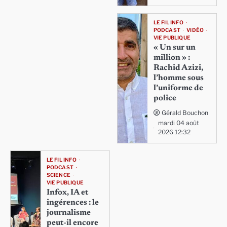
LE FIL INFO
PODCAST
VIDÉO
VIE PUBLIQUE
« Un sur un
million » :
Rachid Azizi,
l’homme sous
l’uniforme de
police
Gérald Bouchon
mardi 04 août
2026 12:32
LE FIL INFO
PODCAST
SCIENCE
VIE PUBLIQUE
Infox, IA et
ingérences : le
journalisme
peut-il encore