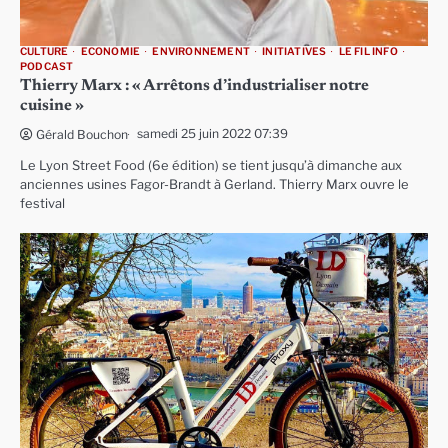
CULTURE
ECONOMIE
ENVIRONNEMENT
INITIATIVES
LE FIL INFO
PODCAST
Thierry Marx : « Arrêtons d’industrialiser notre
cuisine »
samedi 25 juin 2022 07:39
Gérald Bouchon
Le Lyon Street Food (6e édition) se tient jusqu’à dimanche aux
anciennes usines Fagor-Brandt à Gerland. Thierry Marx ouvre le
festival