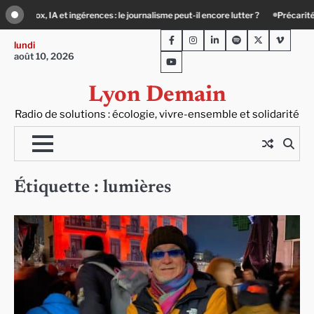
Skip
 canicule, solitude : quand le lien social devient essentiel
Le Teil Villeurbanne
to
Facebook
Instagram
LinkedIn
Spotify
Twitter
Viméo
content
lundi
août 10, 2026
Youtube
Lyon Demain
Radio de solutions : écologie, vivre-ensemble et solidarité
Étiquette :
lumières