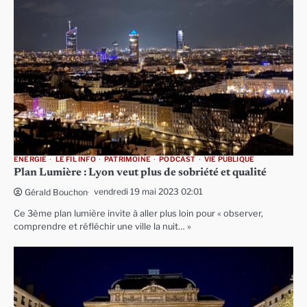
ENERGIE
LE FIL INFO
PATRIMOINE
PODCAST
VIE PUBLIQUE
Plan Lumière : Lyon veut plus de sobriété et qualité
vendredi 19 mai 2023 02:01
Gérald Bouchon
Ce 3ème plan lumière invite à aller plus loin pour « observer,
comprendre et réfléchir une ville la nuit… »