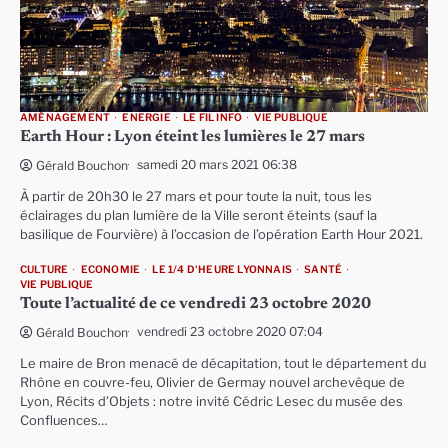
AMÉNAGEMENT
ENERGIE
LE FIL INFO
VIE PUBLIQUE
Earth Hour : Lyon éteint les lumières le 27 mars
samedi 20 mars 2021 06:38
Gérald Bouchon
À partir de 20h30 le 27 mars et pour toute la nuit, tous les
éclairages du plan lumière de la Ville seront éteints (sauf la
basilique de Fourvière) à l’occasion de l’opération Earth Hour 2021.
CULTURE
ECONOMIE
LE 1/4 D'HEURE LYONNAIS
SANTÉ
VIE PUBLIQUE
Toute l’actualité de ce vendredi 23 octobre 2020
vendredi 23 octobre 2020 07:04
Gérald Bouchon
Le maire de Bron menacé de décapitation, tout le département du
Rhône en couvre-feu, Olivier de Germay nouvel archevêque de
Lyon, Récits d’Objets : notre invité Cédric Lesec du musée des
Confluences…