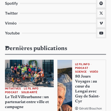
Spotify
Twitter
Viméo
Youtube
Dernières publications
LE FIL INFO
PODCAST
SCIENCE
VIDÉO
80 Jours
Voyages : au
cœur du
INITIATIVES
LE FIL INFO
Lengai avec
PODCAST
SOLIDARITÉ
Guy de Saint-
Le Teil Villeurbanne : un
Cyr
partenariat entre ville et
campagne
Gérald Bouchon