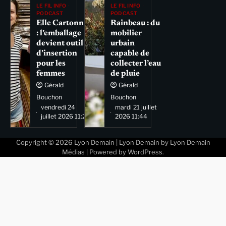
LE FIL INFO
LE FIL INFO
PODCAST
PODCAST
Elle Cartonne
Rainbeau : du
: l’emballage
mobilier
devient outil
urbain
d’insertion
capable de
pour les
collecter l’eau
femmes
de pluie
Gérald
Gérald
Bouchon
Bouchon
vendredi 24
mardi 21 juillet
juillet 2026 11:29
2026 11:44
Copyright © 2026
Lyon Demain
| Lyon Demain by
Lyon Demain
Médias
| Powered by
WordPress
.