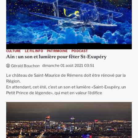
CULTURE
LE FIL INFO
PATRIMOINE
PODCAST
Ain : un son et lumière pour fêter St-Exupéry
dimanche 01 août 2021 03:51
Gérald Bouchon
Le château de Saint-Maurice de Rémens doit être rénové par la
Région.
En attendant, cet été, c’est un son et lumière «Saint-Exupéry, un
Petit Prince de légende», qui met en valeur l’édifice