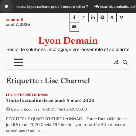
Skip
 journalisme peut-il encore lutter ?
Précarité, canicule, solitude : quand le lien
to
Facebook
Instagram
LinkedIn
Spotify
Twitter
Viméo
content
vendredi
août 7, 2026
Youtube
Lyon Demain
Radio de solutions : écologie, vivre-ensemble et solidarité
Étiquette :
Lise Charmel
LE 1/4 D'HEURE LYONNAIS
Toute l’actualité de ce jeudi 5 mars 2020
jeudi 05 mars 2020 05:00
Gérald Bouchon
ECOUTEZ LE QUART D’HEURE LYONNAIS… Toute l’actualité de ce
jeudi 5 mars 2020 Covid-19Foire de Lyon reportéeTCL : mesures
spécifiquesFamille…