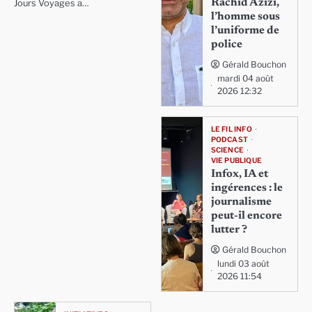
Rachid Azizi,
Jours Voyages a…
l’homme sous
l’uniforme de
police
Gérald Bouchon
mardi 04 août
2026 12:32
LE FIL INFO
PODCAST
SCIENCE
VIE PUBLIQUE
Infox, IA et
ingérences : le
journalisme
peut-il encore
lutter ?
Gérald Bouchon
lundi 03 août
2026 11:54