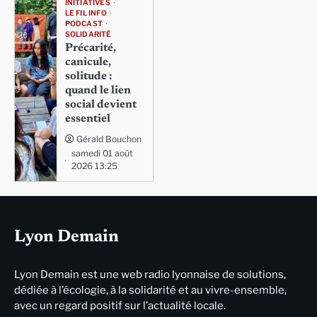
INITIATIVES
LE FIL INFO
PODCAST
SOLIDARITÉ
Précarité,
canicule,
solitude :
quand le lien
social devient
essentiel
Gérald Bouchon
samedi 01 août
2026 13:25
Lyon Demain
Lyon Demain est une web radio lyonnaise de solutions,
dédiée à l’écologie, à la solidarité et au vivre-ensemble,
avec un regard positif sur l’actualité locale.