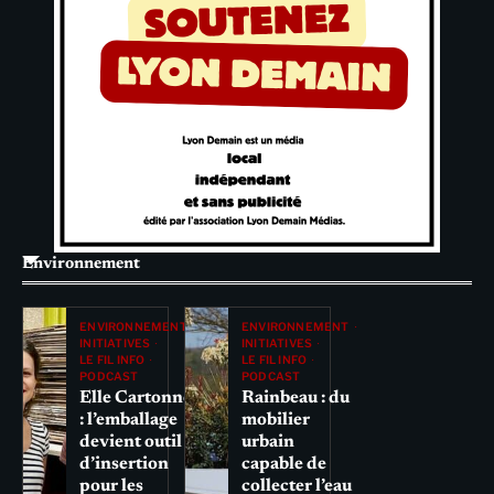
Environnement
ENVIRONNEMENT
ENVIRONNEMENT
INITIATIVES
INITIATIVES
LE FIL INFO
LE FIL INFO
PODCAST
PODCAST
Elle Cartonne
Rainbeau : du
: l’emballage
mobilier
devient outil
urbain
d’insertion
capable de
pour les
collecter l’eau