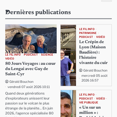
Dernières publications
LE FIL INFO
PATRIMOINE
PODCAST
VIDÉO
Le Crépin de
Lyon (Maison
Baudière) :
LE FIL INFO
PODCAST
SCIENCE
l’histoire
VIDÉO
vivante du cuir
80 Jours Voyages : au cœur
du Lengai avec Guy de
Gérald Bouchon
Saint-Cyr
mercredi 05 août
2026 16:57
Gérald Bouchon
vendredi 07 août 2026 10:11
Quand deux générations
LE FIL INFO
d'explorateurs unissent leur
PODCAST
VIDÉO
VIE PUBLIQUE
passion sur le volcan le plus
« Un sur un
étrange de la planète... En juin
million » :
2026, l'agence spécialisée 80