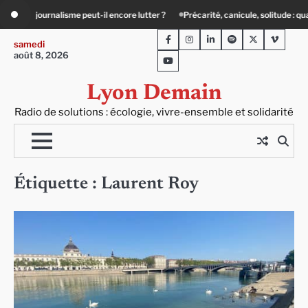
Skip
 encore lutter ?
Précarité, canicule, solitude : quand le lien social devient esse
to
Facebook
Instagram
LinkedIn
Spotify
Twitter
Viméo
content
samedi
août 8, 2026
Youtube
Lyon Demain
Radio de solutions : écologie, vivre-ensemble et solidarité
Étiquette :
Laurent Roy