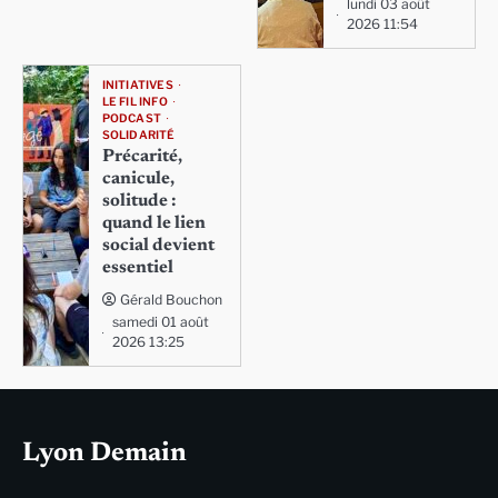
lundi 03 août
2026 11:54
INITIATIVES
LE FIL INFO
PODCAST
SOLIDARITÉ
Précarité,
canicule,
solitude :
quand le lien
social devient
essentiel
Gérald Bouchon
samedi 01 août
2026 13:25
Lyon Demain