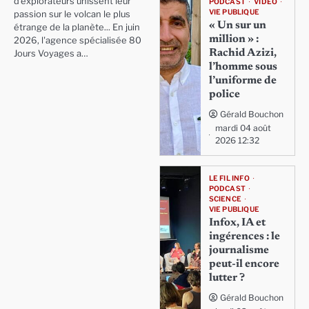
d'explorateurs unissent leur
PODCAST
VIDÉO
VIE PUBLIQUE
passion sur le volcan le plus
« Un sur un
étrange de la planète... En juin
million » :
2026, l'agence spécialisée 80
Rachid Azizi,
Jours Voyages a…
l’homme sous
l’uniforme de
police
Gérald Bouchon
mardi 04 août
2026 12:32
LE FIL INFO
PODCAST
SCIENCE
VIE PUBLIQUE
Infox, IA et
ingérences : le
journalisme
peut-il encore
lutter ?
Gérald Bouchon