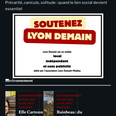
Précarité, canicule, solitude : quand le lien social devient
essentiel
Environnement
ENVIRONNEMENT
ENVIRONNEMENT
INITIATIVES
INITIATIVES
LE FIL INFO
LE FIL INFO
PODCAST
PODCAST
Elle Cartonne
Rainbeau : du