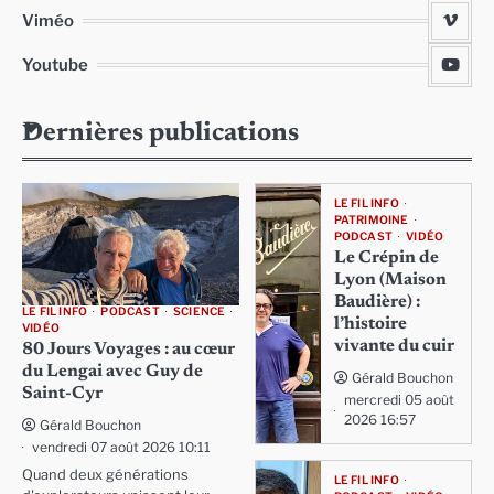
Viméo
Youtube
Dernières publications
LE FIL INFO
PATRIMOINE
PODCAST
VIDÉO
Le Crépin de
Lyon (Maison
Baudière) :
LE FIL INFO
PODCAST
SCIENCE
l’histoire
VIDÉO
vivante du cuir
80 Jours Voyages : au cœur
du Lengai avec Guy de
Gérald Bouchon
Saint-Cyr
mercredi 05 août
2026 16:57
Gérald Bouchon
vendredi 07 août 2026 10:11
Quand deux générations
LE FIL INFO