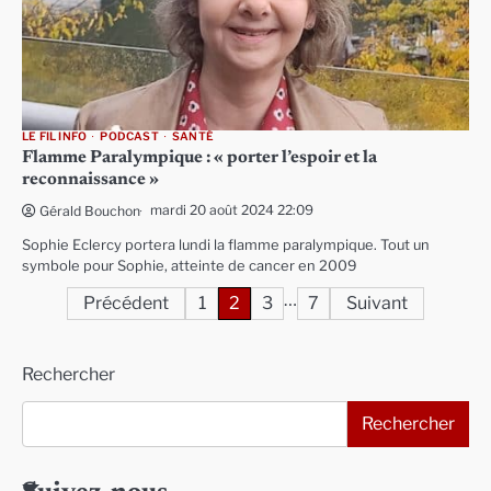
LE FIL INFO
PODCAST
SANTÉ
Flamme Paralympique : « porter l’espoir et la
reconnaissance »
mardi 20 août 2024 22:09
Gérald Bouchon
Sophie Eclercy portera lundi la flamme paralympique. Tout un
symbole pour Sophie, atteinte de cancer en 2009
…
Pagination
Précédent
1
2
3
7
Suivant
des
Rechercher
publications
Rechercher