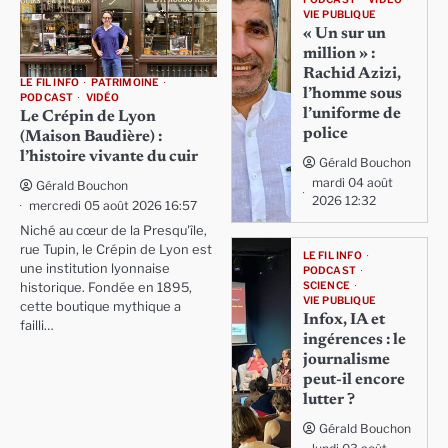
VIE PUBLIQUE
« Un sur un
million » :
Rachid Azizi,
LE FIL INFO
PATRIMOINE
l’homme sous
PODCAST
VIDÉO
l’uniforme de
Le Crépin de Lyon
police
(Maison Baudière) :
l’histoire vivante du cuir
Gérald Bouchon
mardi 04 août
Gérald Bouchon
2026 12:32
mercredi 05 août 2026 16:57
Niché au cœur de la Presqu'île,
rue Tupin, le Crépin de Lyon est
LE FIL INFO
une institution lyonnaise
PODCAST
SCIENCE
historique. Fondée en 1895,
VIE PUBLIQUE
cette boutique mythique a
Infox, IA et
failli…
ingérences : le
journalisme
peut-il encore
lutter ?
Gérald Bouchon