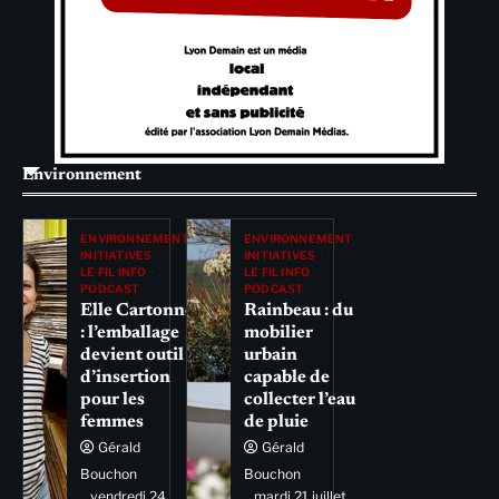
Environnement
ENVIRONNEMENT
ENVIRONNEMENT
INITIATIVES
INITIATIVES
LE FIL INFO
LE FIL INFO
PODCAST
PODCAST
Elle Cartonne
Rainbeau : du
: l’emballage
mobilier
devient outil
urbain
d’insertion
capable de
pour les
collecter l’eau
femmes
de pluie
Gérald
Gérald
Bouchon
Bouchon
vendredi 24
mardi 21 juillet