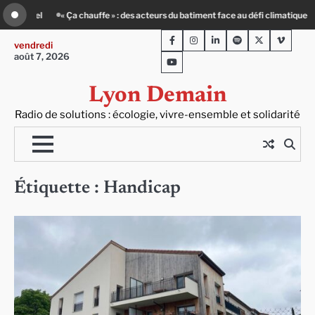
Skip
urage : un petit-déj contre l’isolement
Le Crépin de Lyon (Maison Baudière) : l
to
Facebook
Instagram
LinkedIn
Spotify
Twitter
Viméo
content
vendredi
août 7, 2026
Youtube
Lyon Demain
Radio de solutions : écologie, vivre-ensemble et solidarité
Étiquette :
Handicap