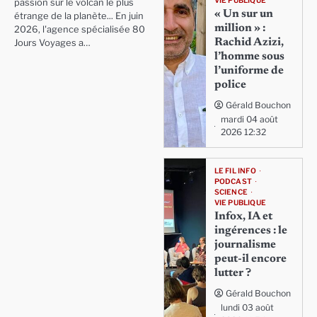
VIE PUBLIQUE
passion sur le volcan le plus
« Un sur un
étrange de la planète... En juin
million » :
2026, l'agence spécialisée 80
Rachid Azizi,
Jours Voyages a…
l’homme sous
l’uniforme de
police
Gérald Bouchon
mardi 04 août
2026 12:32
LE FIL INFO
PODCAST
SCIENCE
VIE PUBLIQUE
Infox, IA et
ingérences : le
journalisme
peut-il encore
lutter ?
Gérald Bouchon
lundi 03 août