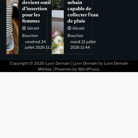
devient outil
urbain
d’insertion
capable de
pour les
collecter l’eau
femmes
de pluie
Gérald
Gérald
Bouchon
Bouchon
vendredi 24
mardi 21 juillet
juillet 2026 11:29
2026 11:44
Copyright © 2026
Lyon Demain
| Lyon Demain by
Lyon Demain
Médias
| Powered by
WordPress
.