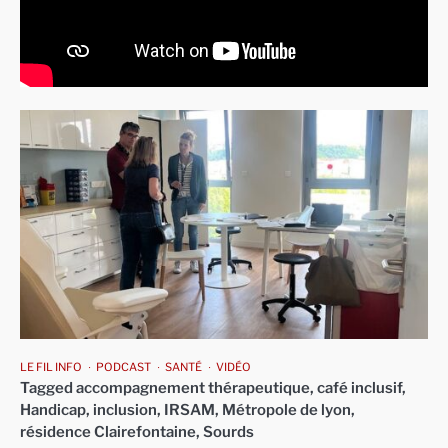
LE FIL INFO
PODCAST
SANTÉ
VIDÉO
Tagged
accompagnement thérapeutique
,
café inclusif
,
Handicap
,
inclusion
,
IRSAM
,
Métropole de lyon
,
résidence Clairefontaine
,
Sourds