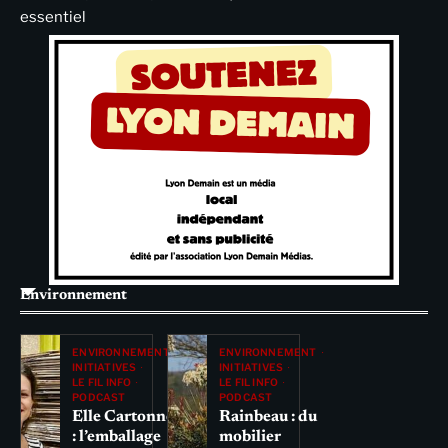
essentiel
Environnement
ENVIRONNEMENT
ENVIRONNEMENT
INITIATIVES
INITIATIVES
LE FIL INFO
LE FIL INFO
PODCAST
PODCAST
Elle Cartonne
Rainbeau : du
: l’emballage
mobilier