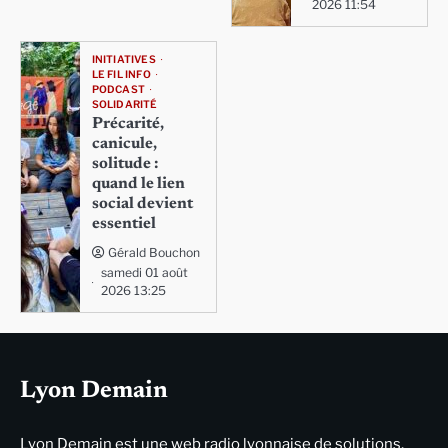
2026 11:54
INITIATIVES
LE FIL INFO
PODCAST
SOLIDARITÉ
Précarité,
canicule,
solitude :
quand le lien
social devient
essentiel
Gérald Bouchon
samedi 01 août
2026 13:25
Lyon Demain
Lyon Demain est une web radio lyonnaise de solutions,