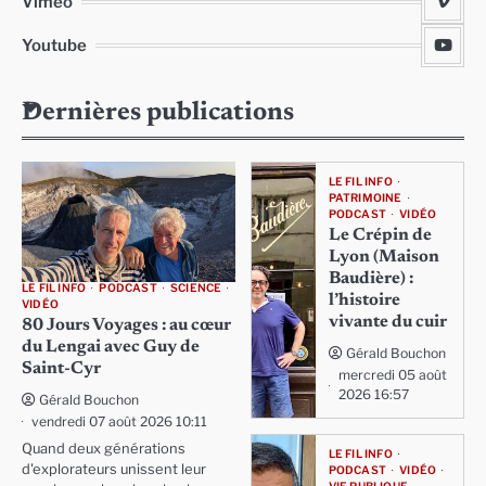
Viméo
Youtube
Dernières publications
LE FIL INFO
PATRIMOINE
PODCAST
VIDÉO
Le Crépin de
Lyon (Maison
Baudière) :
LE FIL INFO
PODCAST
SCIENCE
l’histoire
VIDÉO
vivante du cuir
80 Jours Voyages : au cœur
du Lengai avec Guy de
Gérald Bouchon
Saint-Cyr
mercredi 05 août
2026 16:57
Gérald Bouchon
vendredi 07 août 2026 10:11
Quand deux générations
LE FIL INFO
d'explorateurs unissent leur
PODCAST
VIDÉO