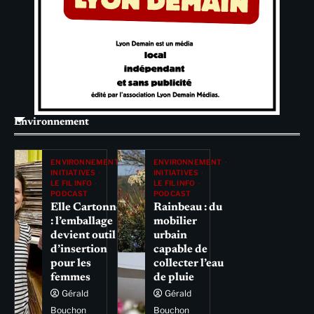
Environnement
ENVIRONNEMENT
ENVIRONNEMENT
INITIATIVES
INITIATIVES
LE FIL INFO
LE FIL INFO
PODCAST
PODCAST
Elle Cartonne
Rainbeau : du
: l’emballage
mobilier
devient outil
urbain
d’insertion
capable de
pour les
collecter l’eau
femmes
de pluie
Gérald
Gérald
Bouchon
Bouchon