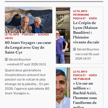
LE FIL INFO
PATRIMOINE
PODCAST
VIDÉO
Le Crépin de
Lyon (Maison
Baudière) :
LE FIL INFO
PODCAST
SCIENCE
l’histoire
VIDÉO
vivante du cuir
80 Jours Voyages : au cœur
du Lengai avec Guy de
Gérald Bouchon
Saint-Cyr
mercredi 05 août
2026 16:57
Gérald Bouchon
vendredi 07 août 2026 10:11
Quand deux générations
LE FIL INFO
d'explorateurs unissent leur
PODCAST
VIDÉO
VIE PUBLIQUE
passion sur le volcan le plus
« Un sur un
étrange de la planète... En juin
million » :
2026, l'agence spécialisée 80
Rachid Azizi,
Jours Voyages a…
l’homme sous
l’uniforme de
police