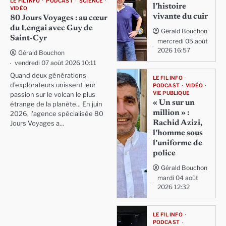
LE FIL INFO
PODCAST
SCIENCE
l’histoire
VIDÉO
vivante du cuir
80 Jours Voyages : au cœur
du Lengai avec Guy de
Gérald Bouchon
Saint-Cyr
mercredi 05 août
2026 16:57
Gérald Bouchon
vendredi 07 août 2026 10:11
Quand deux générations
LE FIL INFO
d'explorateurs unissent leur
PODCAST
VIDÉO
VIE PUBLIQUE
passion sur le volcan le plus
« Un sur un
étrange de la planète... En juin
million » :
2026, l'agence spécialisée 80
Rachid Azizi,
Jours Voyages a…
l’homme sous
l’uniforme de
police
Gérald Bouchon
mardi 04 août
2026 12:32
LE FIL INFO
PODCAST