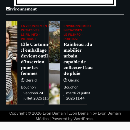
Environnement
ENVIRONNEMENT
ENVIRONNEMENT
INITIATIVES
INITIATIVES
LE FIL INFO
LE FIL INFO
PODCAST
PODCAST
Elle Cartonne
Rainbeau : du
: l’emballage
mobilier
devient outil
urbain
d’insertion
capable de
pour les
collecter l’eau
femmes
de pluie
Gérald
Gérald
Bouchon
Bouchon
vendredi 24
mardi 21 juillet
juillet 2026 11:29
2026 11:44
Copyright © 2026
Lyon Demain
| Lyon Demain by
Lyon Demain
Médias
| Powered by
WordPress
.