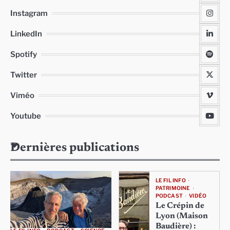
Instagram
LinkedIn
Spotify
Twitter
Viméo
Youtube
Dernières publications
LE FIL INFO
PATRIMOINE
PODCAST
VIDÉO
Le Crépin de
Lyon (Maison
Baudière) :