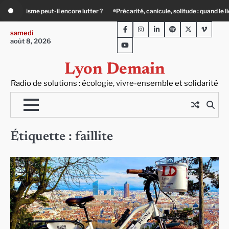
Skip
Précarité, canicule, solitude : quand le lien social devient essentiel
« Ça c
to
Facebook
Instagram
LinkedIn
Spotify
Twitter
Viméo
content
samedi
août 8, 2026
Youtube
Lyon Demain
Radio de solutions : écologie, vivre-ensemble et solidarité
Étiquette :
faillite