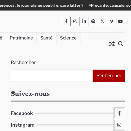
 journalisme peut-il encore lutter ?
Précarité, canicule, solitude : qua
Facebook
Instagram
LinkedIn
Spotify
Twitter
Viméo
Yout
té
Patrimoine
Santé
Science
Rechercher
Rechercher
Suivez-nous
Facebook
Instagram