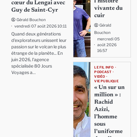
l’histoire
cœur du Lengai avec
vivante du
Guy de Saint-Cyr
cuir
Gérald Bouchon
Gérald
vendredi 07 août 2026 10:11
Bouchon
Quand deux générations
mercredi 05
d'explorateurs unissent leur
août 2026
passion sur le volcan le plus
16:57
étrange de la planète... En
juin 2026, l'agence
spécialisée 80 Jours
LE FIL INFO
Voyages a…
PODCAST
VIDÉO
VIE PUBLIQUE
« Un sur un
million » :
Rachid
Azizi,
l’homme
sous
l’uniforme