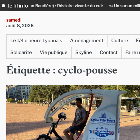
Skip
le fil info
ison Baudière) : l’histoire vivante du cuir
« Un sur un million » : Rac
to
content
samedi
août 8, 2026
Le 1/4 d’heure Lyonnais
Aménagement
Culture
E
Solidarité
Vie publique
Skyline
Contact
Faire 
Étiquette :
cyclo-pousse