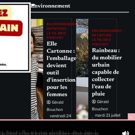
Environnement
ENVIRONNEMENT
INITIATIVES
ENVIRONNEMENT
LE FIL INFO
INITIATIVES
PODCAST
LE FIL INFO
Elle
PODCAST
Rainbeau :
Cartonne :
du mobilier
l’emballage
urbain
devient
capable de
outil
collecter
d’insertion
l’eau de
pour les
pluie
femmes
Gérald
Gérald
Bouchon
Bouchon
mardi 21 juillet
vendredi 24
2026 11:44
juillet 2026
11:29