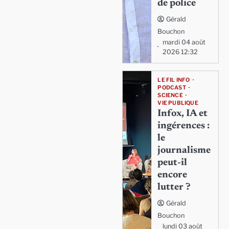
de police
Gérald
Bouchon
mardi 04 août
2026 12:32
LE FIL INFO
PODCAST
SCIENCE
VIE PUBLIQUE
Infox, IA et
ingérences :
le
journalisme
peut-il
encore
lutter ?
Gérald
Bouchon
lundi 03 août