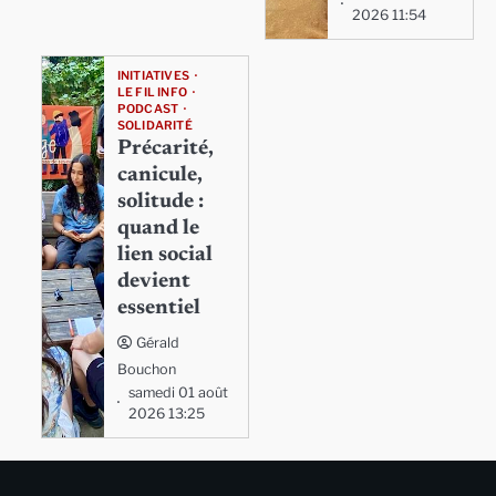
2026 11:54
INITIATIVES
LE FIL INFO
PODCAST
SOLIDARITÉ
Précarité,
canicule,
solitude :
quand le
lien social
devient
essentiel
Gérald
Bouchon
samedi 01 août
2026 13:25