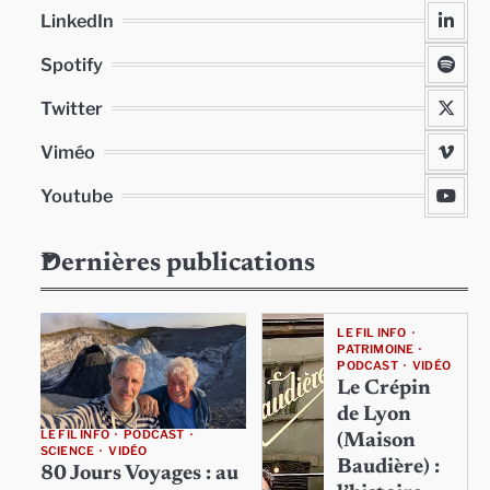
LinkedIn
Spotify
Twitter
Viméo
Youtube
Dernières publications
LE FIL INFO
PATRIMOINE
PODCAST
VIDÉO
Le Crépin
de Lyon
LE FIL INFO
PODCAST
(Maison
SCIENCE
VIDÉO
Baudière) :
80 Jours Voyages : au