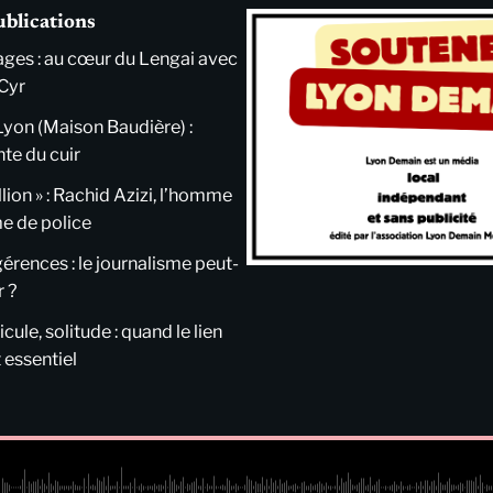
ublications
ges : au cœur du Lengai avec
Cyr
Lyon (Maison Baudière) :
nte du cuir
llion » : Rachid Azizi, l’homme
me de police
ngérences : le journalisme peut-
r ?
cule, solitude : quand le lien
 essentiel