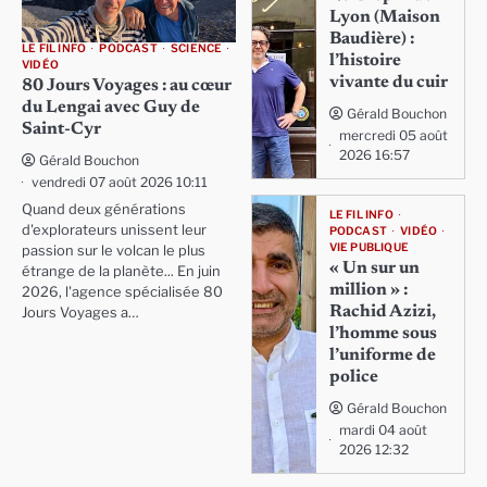
Lyon (Maison
Baudière) :
LE FIL INFO
PODCAST
SCIENCE
l’histoire
VIDÉO
vivante du cuir
80 Jours Voyages : au cœur
du Lengai avec Guy de
Gérald Bouchon
Saint-Cyr
mercredi 05 août
2026 16:57
Gérald Bouchon
vendredi 07 août 2026 10:11
Quand deux générations
LE FIL INFO
d'explorateurs unissent leur
PODCAST
VIDÉO
VIE PUBLIQUE
passion sur le volcan le plus
« Un sur un
étrange de la planète... En juin
million » :
2026, l'agence spécialisée 80
Rachid Azizi,
Jours Voyages a…
l’homme sous
l’uniforme de
police
Gérald Bouchon
mardi 04 août
2026 12:32