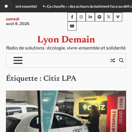
Skip
fi climatique
80 Jours Voyages : au cœur du Lengai avec Guy de Saint-Cyr
to
Facebook
Instagram
LinkedIn
Spotify
Twitter
Viméo
content
samedi
août 8, 2026
Youtube
Lyon Demain
Radio de solutions : écologie, vivre-ensemble et solidarité
Étiquette :
Citiz LPA