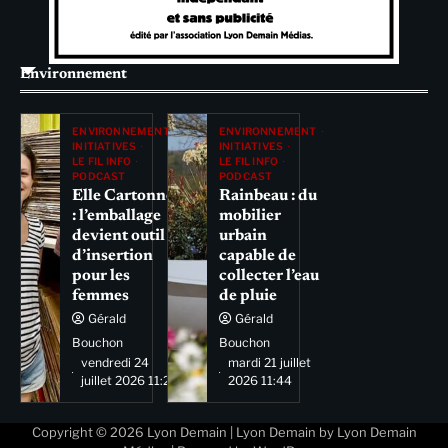
Environnement
ENVIRONNEMENT
ENVIRONNEMENT
INITIATIVES
INITIATIVES
LE FIL INFO
LE FIL INFO
PODCAST
PODCAST
Elle Cartonne
Rainbeau : du
: l’emballage
mobilier
devient outil
urbain
d’insertion
capable de
pour les
collecter l’eau
femmes
de pluie
Gérald
Gérald
Bouchon
Bouchon
vendredi 24
mardi 21 juillet
juillet 2026 11:29
2026 11:44
Copyright © 2026
Lyon Demain
| Lyon Demain by
Lyon Demain