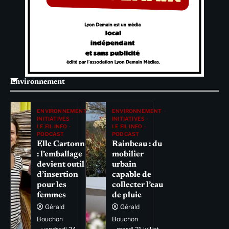
Environnement
ENVIRONNEMENT
ENVIRONNEMENT
INITIATIVES
INITIATIVES
LE FIL INFO
LE FIL INFO
PODCAST
PODCAST
Elle Cartonne
Rainbeau : du
: l’emballage
mobilier
devient outil
urbain
d’insertion
capable de
pour les
collecter l’eau
femmes
de pluie
Gérald
Gérald
Bouchon
Bouchon