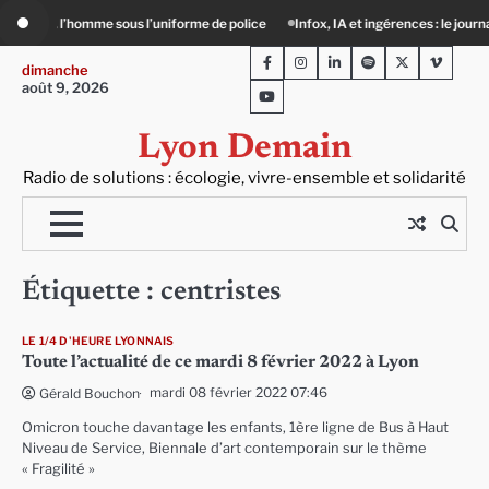
Skip
rme de police
Infox, IA et ingérences : le journalisme peut-il encore lutter ?
to
Facebook
Instagram
LinkedIn
Spotify
Twitter
Viméo
content
dimanche
août 9, 2026
Youtube
Lyon Demain
Radio de solutions : écologie, vivre-ensemble et solidarité
Étiquette :
centristes
LE 1/4 D'HEURE LYONNAIS
Toute l’actualité de ce mardi 8 février 2022 à Lyon
mardi 08 février 2022 07:46
Gérald Bouchon
Omicron touche davantage les enfants, 1ère ligne de Bus à Haut
Niveau de Service, Biennale d’art contemporain sur le thème
« Fragilité »