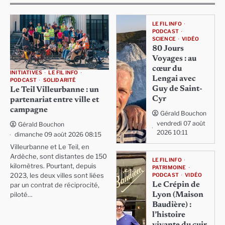
LE FIL INFO
PODCAST
SCIENCE
VIDÉO
80 Jours
Voyages : au
cœur du
INITIATIVES
LE FIL INFO
Lengai avec
PODCAST
SOLIDARITÉ
Guy de Saint-
Le Teil Villeurbanne : un
Cyr
partenariat entre ville et
campagne
Gérald Bouchon
vendredi 07 août
Gérald Bouchon
2026 10:11
dimanche 09 août 2026 08:15
Villeurbanne et Le Teil, en
Ardèche, sont distantes de 150
LE FIL INFO
kilomètres. Pourtant, depuis
PATRIMOINE
PODCAST
VIDÉO
2023, les deux villes sont liées
Le Crépin de
par un contrat de réciprocité,
Lyon (Maison
piloté…
Baudière) :
l’histoire
vivante du cuir