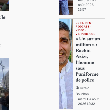
mercredi 05
août 2026
16:57
 le
LE FIL INFO
PODCAST
VIDÉO
VIE PUBLIQUE
« Un sur un
million » :
t
Rachid
Azizi,
l’homme
sous
l’uniforme
de police
Gérald
Bouchon
mardi 04 août
2026 12:32