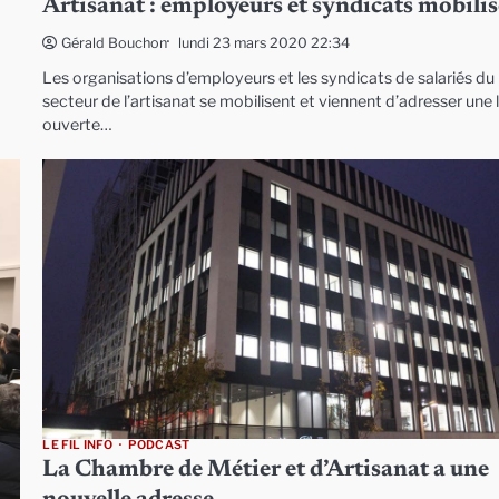
Artisanat : employeurs et syndicats mobilis
lundi 23 mars 2020 22:34
Gérald Bouchon
Les organisations d’employeurs et les syndicats de salariés du
secteur de l’artisanat se mobilisent et viennent d’adresser une 
ouverte…
LE FIL INFO
PODCAST
La Chambre de Métier et d’Artisanat a une