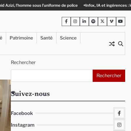
rme de police
Infox, IA et ingérences : le journalisme peut-il encore lu
Facebook
Instagram
LinkedIn
Spotify
Twitter
Viméo
Yout
té
Patrimoine
Santé
Science
Rechercher
Rechercher
Suivez-nous
Facebook
Instagram