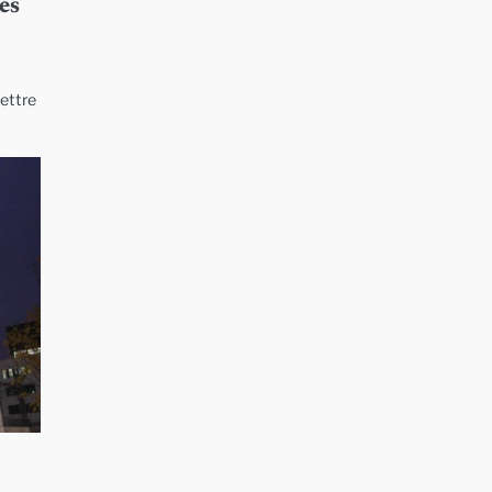
és
lettre