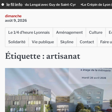
Skip
le fil info
c Guy de Saint-Cyr
Le Crépin de Lyon (Maison Baudière) : l’histoire vi
to
content
dimanche
août 9, 2026
Le 1/4 d’heure Lyonnais
Aménagement
Culture
E
Solidarité
Vie publique
Skyline
Contact
Faire 
Étiquette :
artisanat