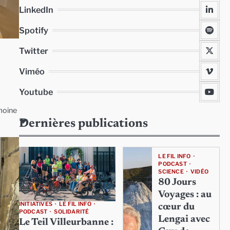
LinkedIn
Spotify
Twitter
Viméo
Youtube
imoine
Dernières publications
LE FIL INFO
PODCAST
SCIENCE
VIDÉO
80 Jours
Voyages : au
INITIATIVES
LE FIL INFO
cœur du
PODCAST
SOLIDARITÉ
Lengai avec
Le Teil Villeurbanne :