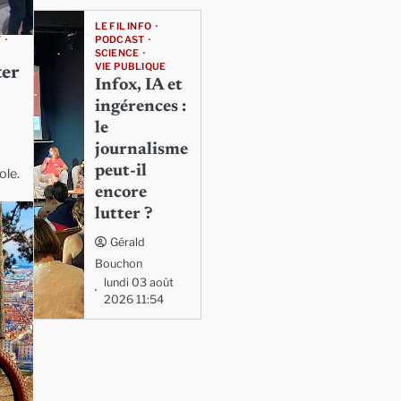
LE FIL INFO
PODCAST
T
SCIENCE
VIE PUBLIQUE
ter
Infox, IA et
ingérences :
le
journalisme
peut-il
ole.
encore
lutter ?
Gérald
Bouchon
lundi 03 août
2026 11:54