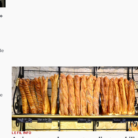
»
de
ce
LE FIL INFO