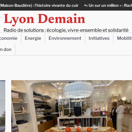
vante du cuir
« Un sur un million » : Rachid Azizi, l’homme sous l’unifo
Lyon Demain
Radio de solutions : écologie, vivre-ensemble et solidarité
conomie
Energie
Environnement
Initiatives
Mobili
un don