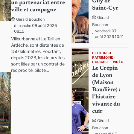
Guy de
un partenariat entre
Saint-Cyr
ville et campagne
Gérald
Gérald Bouchon
Bouchon
dimanche 09 août 2026
vendredi 07
08:15
août 2026 10:11
Villeurbanne et Le Teil, en
Ardèche, sont distantes de
150 kilomètres. Pourtant,
LE FIL INFO
depuis 2023, les deux villes
PATRIMOINE
PODCAST
VIDÉO
sont liées par un contrat de
Le Crépin
réciprocité, piloté…
de Lyon
(Maison
Baudière) :
l’histoire
vivante du
cuir
Gérald
Bouchon