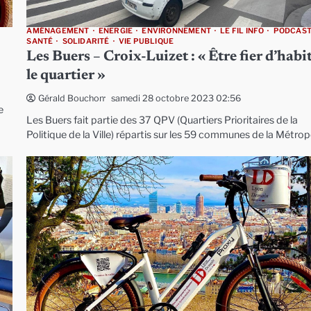
AMÉNAGEMENT
ENERGIE
ENVIRONNEMENT
LE FIL INFO
PODCAS
SANTÉ
SOLIDARITÉ
VIE PUBLIQUE
Les Buers – Croix-Luizet : « Être fier d’habi
le quartier »
samedi 28 octobre 2023 02:56
Gérald Bouchon
e
Les Buers fait partie des 37 QPV (Quartiers Prioritaires de la
Politique de la Ville) répartis sur les 59 communes de la Métrop