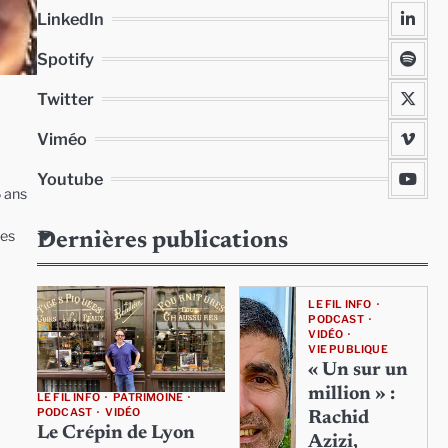
LinkedIn
Spotify
Twitter
Viméo
Youtube
6 ans
ses
Dernières publications
LE FIL INFO
PODCAST
VIDÉO
VIE PUBLIQUE
« Un sur un
million » :
LE FIL INFO
PATRIMOINE
PODCAST
VIDÉO
Rachid
Le Crépin de Lyon
Azizi,