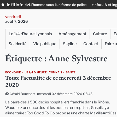
Skip
le fil info
chid Azizi, l’homme sous l’uniforme de police
Infox, IA et ingérences : l
to
content
vendredi
août 7, 2026
Le 1/4 d’heure Lyonnais
Aménagement
Culture
E
Solidarité
Vie publique
Skyline
Contact
Faire 
Étiquette :
Anne Sylvestre
ECONOMIE
LE 1/4 D'HEURE LYONNAIS
SANTÉ
Toute l’actualité de ce mercredi 2 décembre
2020
mercredi 02 décembre 2020 06:43
Gérald Bouchon
La barre des 1 500 décès hospitaliers franchie dans le Rhône,
Wauquiez annonce des aides pour les entreprises, Gaspillage
alimentaire : Too Good To Go propose une charte MaVilleAntiGas