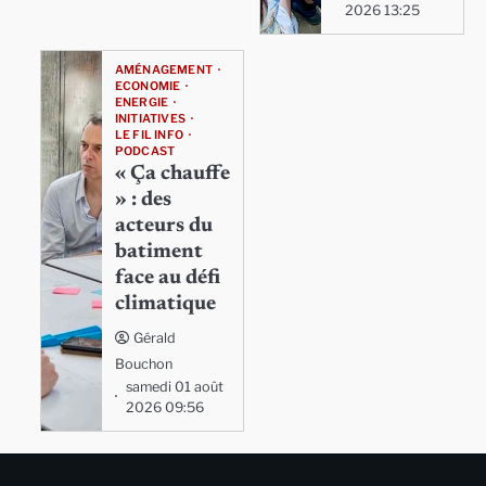
2026 13:25
AMÉNAGEMENT
ECONOMIE
ENERGIE
INITIATIVES
LE FIL INFO
PODCAST
« Ça chauffe
» : des
acteurs du
batiment
face au défi
climatique
Gérald
Bouchon
samedi 01 août
2026 09:56