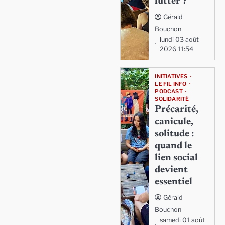
lutter ?
Gérald
Bouchon
lundi 03 août
2026 11:54
INITIATIVES
LE FIL INFO
PODCAST
SOLIDARITÉ
Précarité,
canicule,
solitude :
quand le
lien social
devient
essentiel
Gérald
Bouchon
samedi 01 août