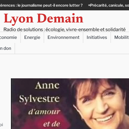
e journalisme peut-il encore lutter ?
Précarité, canicule, solitude : qua
Lyon Demain
Radio de solutions : écologie, vivre-ensemble et solidarité
conomie
Energie
Environnement
Initiatives
Mobili
un don
pi