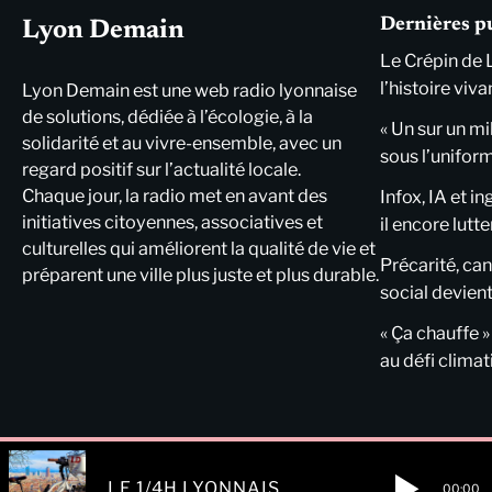
Dernières p
Lyon Demain
Le Crépin de 
l’histoire viva
Lyon Demain est une web radio lyonnaise
de solutions, dédiée à l’écologie, à la
« Un sur un mi
solidarité et au vivre-ensemble, avec un
sous l’unifor
regard positif sur l’actualité locale.
Chaque jour, la radio met en avant des
Infox, IA et i
initiatives citoyennes, associatives et
il encore lutte
culturelles qui améliorent la qualité de vie et
Précarité, cani
préparent une ville plus juste et plus durable.
social devient
« Ça chauffe »
au défi clima
LE 1/4H LYONNAIS
00:00