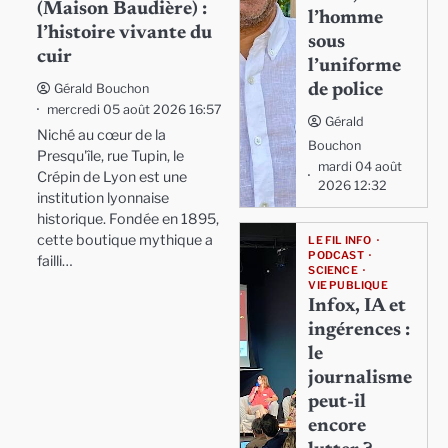
(Maison Baudière) :
l’homme
l’histoire vivante du
sous
cuir
l’uniforme
de police
Gérald Bouchon
mercredi 05 août 2026 16:57
Gérald
Niché au cœur de la
Bouchon
Presqu'île, rue Tupin, le
mardi 04 août
Crépin de Lyon est une
2026 12:32
institution lyonnaise
historique. Fondée en 1895,
cette boutique mythique a
LE FIL INFO
PODCAST
failli…
SCIENCE
VIE PUBLIQUE
Infox, IA et
ingérences :
le
journalisme
peut-il
encore