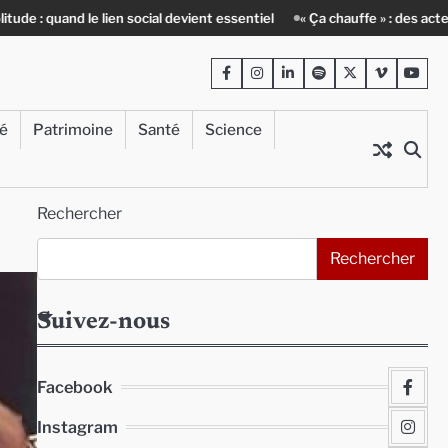
nd le lien social devient essentiel
« Ça chauffe » : des acteurs du bat
Facebook
Instagram
LinkedIn
Spotify
Twitter
Viméo
Yout
té
Patrimoine
Santé
Science
Rechercher
Rechercher
Suivez-nous
Facebook
Instagram