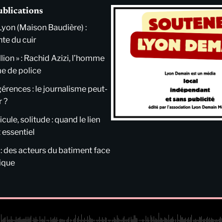
ublications
Lyon (Maison Baudière) :
nte du cuir
llion » : Rachid Azizi, l’homme
me de police
ngérences : le journalisme peut-
r ?
cule, solitude : quand le lien
 essentiel
 : des acteurs du batiment face
tique