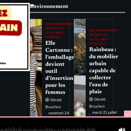
Environnement
ENVIRONNEMENT
INITIATIVES
ENVIRONNEMENT
LE FIL INFO
INITIATIVES
PODCAST
LE FIL INFO
Elle
PODCAST
Rainbeau :
Cartonne :
du mobilier
l’emballage
urbain
devient
capable de
outil
collecter
d’insertion
l’eau de
pour les
pluie
femmes
Gérald
Gérald
Bouchon
Bouchon
mardi 21 juillet
vendredi 24
2026 11:44
juillet 2026
11:29