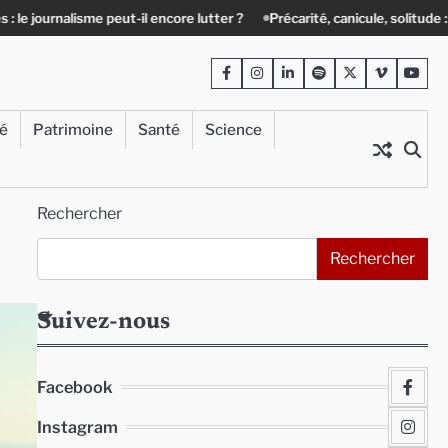
eut-il encore lutter ?
Précarité, canicule, solitude : quand le lien soci
Facebook
Instagram
LinkedIn
Spotify
Twitter
Viméo
Yout
té
Patrimoine
Santé
Science
Rechercher
Rechercher
Suivez-nous
Facebook
Instagram