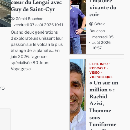
l’histoire
cœur du Lengai avec
vivante du
Guy de Saint-Cyr
cuir
Gérald Bouchon
Gérald
vendredi 07 août 2026 10:11
Bouchon
Quand deux générations
mercredi 05
d'explorateurs unissent leur
août 2026
passion sur le volcan le plus
16:57
étrange de la planète... En
juin 2026, l'agence
spécialisée 80 Jours
LE FIL INFO
Voyages a…
PODCAST
VIDÉO
VIE PUBLIQUE
« Un sur un
ro
million » :
Rachid
Azizi,
l’homme
sous
l’uniforme