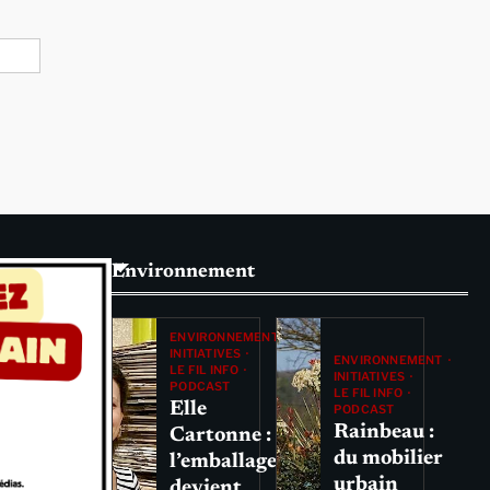
Environnement
ENVIRONNEMENT
INITIATIVES
ENVIRONNEMENT
LE FIL INFO
INITIATIVES
PODCAST
LE FIL INFO
Elle
PODCAST
Rainbeau :
Cartonne :
du mobilier
l’emballage
urbain
devient