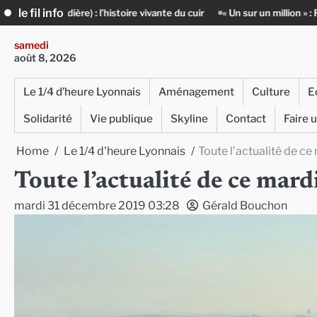
Skip
le fil info
 : l’histoire vivante du cuir
« Un sur un million » : Rachid Azizi, l’ho
to
content
samedi
août 8, 2026
Le 1/4 d’heure Lyonnais
Aménagement
Culture
E
Solidarité
Vie publique
Skyline
Contact
Faire 
Home
Le 1/4 d'heure Lyonnais
Toute l’actualité de c
Toute l’actualité de ce ma
mardi 31 décembre 2019 03:28
Gérald Bouchon