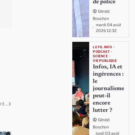
de police
Gérald
Bouchon
mardi 04 août
2026 12:32
LE FIL INFO
PODCAST
SCIENCE
VIE PUBLIQUE
Infox, IA et
ingérences :
le
journalisme
peut-il
encore
ent…
lutter ?
Gérald
Bouchon
lundi 03 août