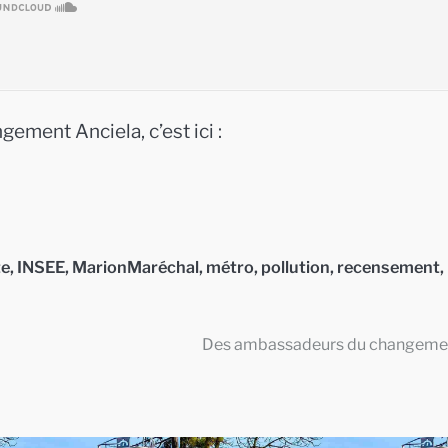
ement Anciela, c’est ici :
te
,
INSEE
,
MarionMaréchal
,
métro
,
pollution
,
recensement
,
Des ambassadeurs du changem