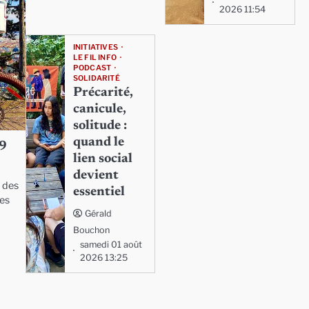
2026 11:54
INITIATIVES
LE FIL INFO
PODCAST
SOLIDARITÉ
Précarité,
canicule,
solitude :
quand le
29
lien social
devient
t des
essentiel
les
Gérald
Bouchon
samedi 01 août
2026 13:25