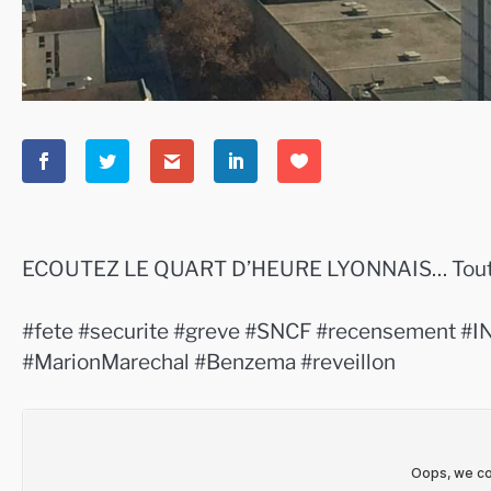
ECOUTEZ LE QUART D’HEURE LYONNAIS… Toute l’
#fete #securite #greve #SNCF #recensement #I
#MarionMarechal #Benzema #reveillon