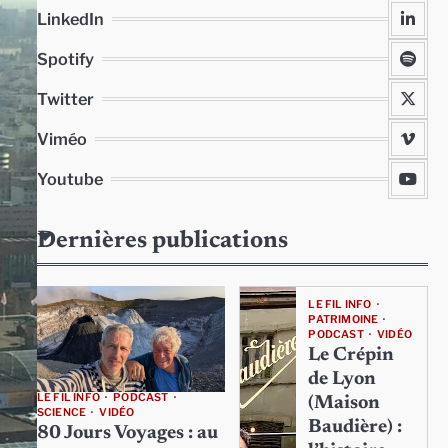
LinkedIn
Spotify
Twitter
Viméo
Youtube
Dernières publications
LE FIL INFO
PATRIMOINE
PODCAST
VIDÉO
Le Crépin
de Lyon
LE FIL INFO
PODCAST
(Maison
SCIENCE
VIDÉO
Baudière) :
80 Jours Voyages : au