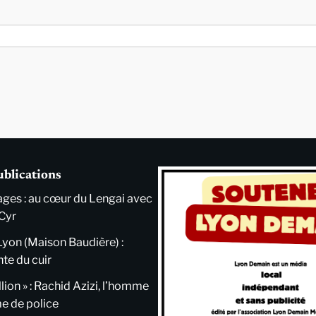
ublications
ges : au cœur du Lengai avec
Cyr
Lyon (Maison Baudière) :
nte du cuir
llion » : Rachid Azizi, l’homme
me de police