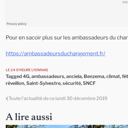
Pour en sacoir plus sur les ambassadeurs du chang
https://ambassadeursduchangement.fr/
LE 1/4 D'HEURE LYONNAIS
Tagged
4G
,
ambassadeurs
,
anciela
,
Benzema
,
climat
,
fê
réveillon
,
Saint-Sylvestre
,
sécurité
,
SNCF
Toute l’actualité de ce lundi 30 décembre 2019
Navigation
de
A lire aussi
l’article