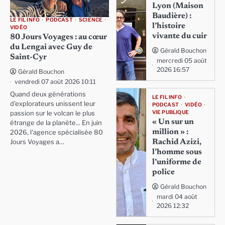
Lyon (Maison
Baudière) :
LE FIL INFO
PODCAST
SCIENCE
l’histoire
VIDÉO
vivante du cuir
80 Jours Voyages : au cœur
du Lengai avec Guy de
Gérald Bouchon
Saint-Cyr
mercredi 05 août
2026 16:57
Gérald Bouchon
vendredi 07 août 2026 10:11
Quand deux générations
LE FIL INFO
d'explorateurs unissent leur
PODCAST
VIDÉO
VIE PUBLIQUE
passion sur le volcan le plus
« Un sur un
étrange de la planète... En juin
million » :
2026, l'agence spécialisée 80
Rachid Azizi,
Jours Voyages a…
l’homme sous
l’uniforme de
police
Gérald Bouchon
mardi 04 août
2026 12:32