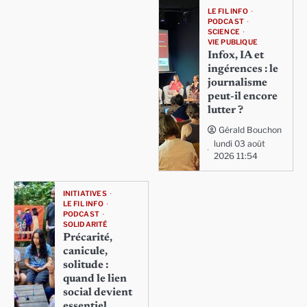
LE FIL INFO
PODCAST
SCIENCE
VIE PUBLIQUE
Infox, IA et
ingérences : le
journalisme
peut-il encore
lutter ?
Gérald Bouchon
lundi 03 août
2026 11:54
INITIATIVES
LE FIL INFO
PODCAST
SOLIDARITÉ
Précarité,
canicule,
solitude :
quand le lien
social devient
essentiel