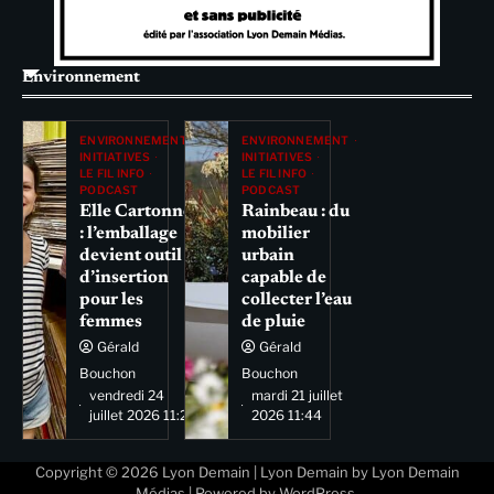
Environnement
ENVIRONNEMENT
ENVIRONNEMENT
INITIATIVES
INITIATIVES
LE FIL INFO
LE FIL INFO
PODCAST
PODCAST
Elle Cartonne
Rainbeau : du
: l’emballage
mobilier
devient outil
urbain
d’insertion
capable de
pour les
collecter l’eau
femmes
de pluie
Gérald
Gérald
Bouchon
Bouchon
vendredi 24
mardi 21 juillet
juillet 2026 11:29
2026 11:44
Copyright © 2026
Lyon Demain
| Lyon Demain by
Lyon Demain
Médias
| Powered by
WordPress
.