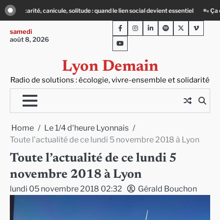
Skip
e lien social devient essentiel
« Ça chauffe » : des acteurs du batiment face a
to
Facebook
Instagram
LinkedIn
Spotify
Twitter
Viméo
content
samedi
août 8, 2026
Youtube
Lyon Demain
Radio de solutions : écologie, vivre-ensemble et solidarité
Home
Le 1/4 d'heure Lyonnais
Toute l’actualité de ce lundi 5 novembre 2018 à Lyon
Toute l’actualité de ce lundi 5
novembre 2018 à Lyon
lundi 05 novembre 2018 02:32
Gérald Bouchon