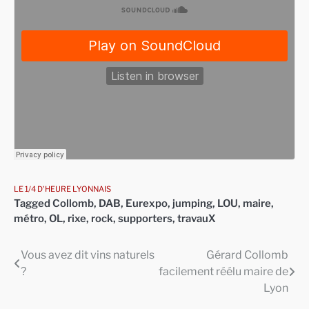
LE 1/4 D'HEURE LYONNAIS
Tagged
Collomb
,
DAB
,
Eurexpo
,
jumping
,
LOU
,
maire
,
métro
,
OL
,
rixe
,
rock
,
supporters
,
travauX
Vous avez dit vins naturels
Gérard Collomb
Navigation
?
facilement réélu maire de
de
Lyon
l’article